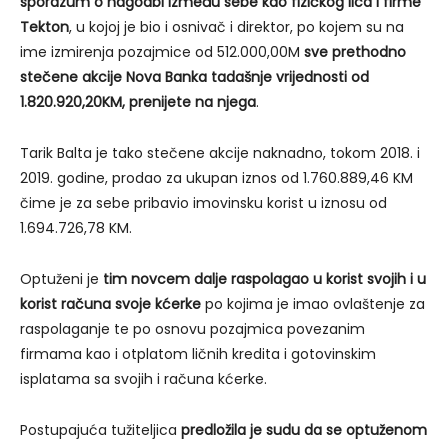
sporazum o nagodbi između sebe kao fizičkog lica i firme
Tekton
, u kojoj je bio i osnivač i direktor, po kojem su na
ime izmirenja pozajmice od 512.000,00M
sve prethodno
stečene akcije Nova Banka tadašnje vrijednosti od
1.820.920,20KM, prenijete na njega
.
Tarik Balta je tako stečene akcije naknadno, tokom 2018. i
2019. godine, prodao za ukupan iznos od 1.760.889,46 KM
čime je za sebe pribavio imovinsku korist u iznosu od
1.694.726,78 KM.
Optuženi je
tim novcem dalje raspolagao u korist svojih i u
korist računa svoje kćerke
po kojima je imao ovlaštenje za
raspolaganje te po osnovu pozajmica povezanim
firmama kao i otplatom ličnih kredita i gotovinskim
isplatama sa svojih i računa kćerke.
Postupajuća tužiteljica
predložila je sudu da se optuženom