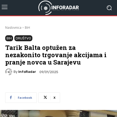
Naslovnica
BiH
BIH
DRUŠTVO
Tarik Balta optužen za
nezakonito trgovanje akcijama i
pranje novca u Sarajevu
By
InfoRadar
09/01/2025
Facebook
X