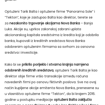
Optuženi Tarik Balta i optužene firme “Panorama Sole” i
“Tekton”, koje je zastupao Balta kao direktor, terete se
za
nezakonito trgovanje akcijama Nova Banka
– Banja
Luka. Akcije su, uprkos zakonskoj zabrani uplata
akcionarskog kapitala sredstvima iz kredita koji je odobrila
banka, kupovali iz kreditnih sredstava Nova Banka
odobrenim optuženim firmama sa svrhom za osnovna
sredstva i investicije.
Kako bi se
prikrilo porijeklo i stvarna krajnja namjena
odobrenih kreditnih sredstava
, optuženi Tarik Balta je kao
direktor obje firme vršio transakcije između računa
navedenih firmi po osnovu fiktivnih poslova. Sve na ovaj
način kupljene akcije emitenta Nova Banka, prenesene su
u vlasništvo optužene firme “Tekton”, da bi krajem 2016.
godine u postupku medijacije
optuženi Balta zaključio