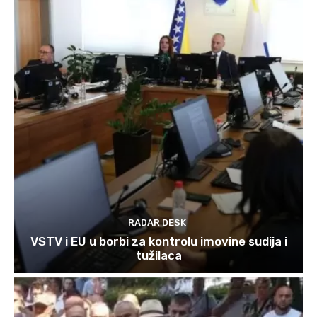
RADAR DESK
VSTV i EU u borbi za kontrolu imovine sudija i
tužilaca