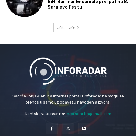
BiH: Berliner Ensemble prvi put na 8.
Sarajevo Festu
Učitati više
Sadržaji objavljeni na internet portalu inforadar.ba mogu se
prenositi samo uz obavezu navođenja izvora.
Kontaktirajte nas: na:
inforadar.ba@gmail.com