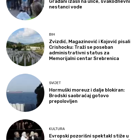
Građani izašli na ulice, svakodnevni
nestanci vode
BIH
Zvizdić, Magazinović i Kojović pisali
Crishocku: Traži se poseban
administrativni status za
Memorijalni centar Srebrenica
SVIJET
Hormuški moreuz i dalje blokiran:
Brodski saobraćaj gotovo
prepolovljen
KULTURA
Evropski pozorišni spektakl stiže u