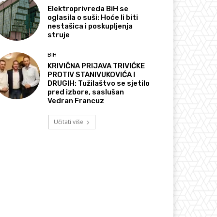
Elektroprivreda BiH se
oglasila o suši: Hoće li biti
nestašica i poskupljenja
struje
BIH
KRIVIČNA PRIJAVA TRIVIĆKE
PROTIV STANIVUKOVIĆA I
DRUGIH: Tužilaštvo se sjetilo
pred izbore, saslušan
Vedran Francuz
Učitati više