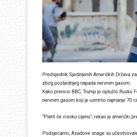
Predsjednik Sjedinjenih Američkih Država zaprije
zbog posljednjeg napada nervnim gasom.
Kako prenosi BBC, Trump je optužio Rusku Fed
nervnim gasom koji je usmrtio najmanje 70 civ
“Platit će visoku cijenu”, rekao je američki p
Podsjećamo, Asadove snage su učestvovale