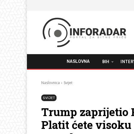
NASLOVNA
BIH
INTER
Naslovnica
Svijet
SVIJET
Trump zaprijetio Ru
Platit ćete visok