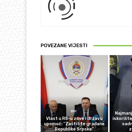
POVEZANE VIJESTI
BIH
Najmanj
Vlast u RS-u zove i državu
iskorišt
upomoć: “Zaštitite građane
sadr
Republike Srpske”
z