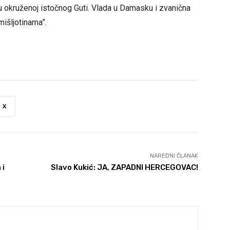
u okruženoj istočnog Guti. Vlada u Damasku i zvanična
išljotinama”.
X
NAREDNI ČLANAK
 i
Slavo Kukić: JA, ZAPADNI HERCEGOVAC!