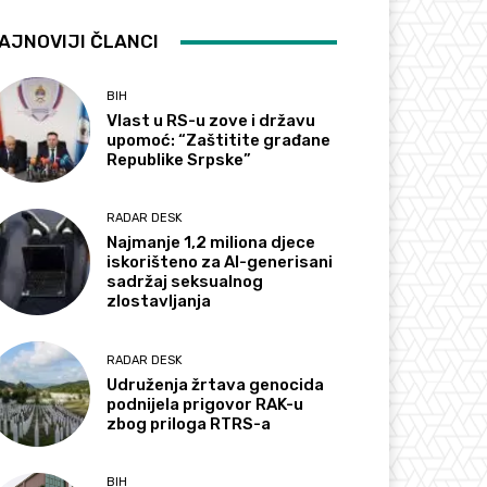
AJNOVIJI ČLANCI
BIH
Vlast u RS-u zove i državu
upomoć: “Zaštitite građane
Republike Srpske”
RADAR DESK
Najmanje 1,2 miliona djece
iskorišteno za AI-generisani
sadržaj seksualnog
zlostavljanja
RADAR DESK
Udruženja žrtava genocida
podnijela prigovor RAK-u
zbog priloga RTRS-a
BIH