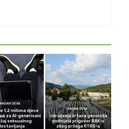
RADAR DESK
RADAR DESK
e 1,2 miliona djece
eno za AI-generisani
Udruženja žrtava genocida
žaj seksualnog
podnijela prigovor RAK-u
lostavljanja
zbog priloga RTRS-a