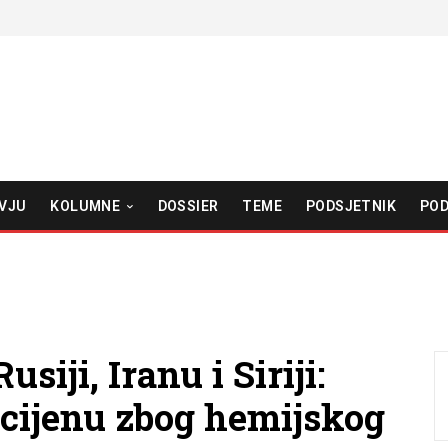
VJU
KOLUMNE
DOSSIER
TEME
PODSJETNIK
POD
siji, Iranu i Siriji:
u cijenu zbog hemijskog