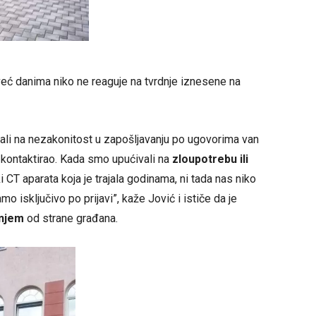
već danima niko ne reaguje na tvrdnje iznesene na
ivali na nezakonitost u zapošljavanju po ugovorima van
e kontaktirao. Kada smo upućivali na
zloupotrebu ili
 CT aparata koja je trajala godinama, ni tada nas niko
amo isključivo po prijavi”, kaže Jović i ističe da je
enjem
od strane građana.