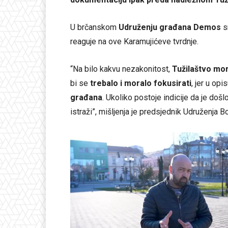
U brčanskom
Udruženju građana Demos
sm
reaguje na ove Karamujićeve tvrdnje.
“Na bilo kakvu nezakonitost,
Tužilaštvo mo
bi se
trebalo i moralo fokusirati
, jer u op
građana
. Ukoliko postoje indicije da je doš
istraži”, mišljenja je predsjednik Udruženja B