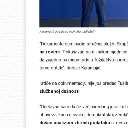
Karamujić očekivao reakciju nadležnih
“Dokumente sam nudio stručnoj službi Skupšt
na revers
. Pokušavao sam i nakon sjednice 
da zajedno sa mnom ode u Tužilaštvo i preda m
tome ostalo“, dodaje Karamujić.
Ističe da dokumentaciju nije još predao Tužil
službenoj dužnosti
.
“Očekivao sam da će već narednog jutra Tužil
obaveza, kao i u svakoj demokratskoj zemlji
došao analizom zbirnih podataka
iz revizo