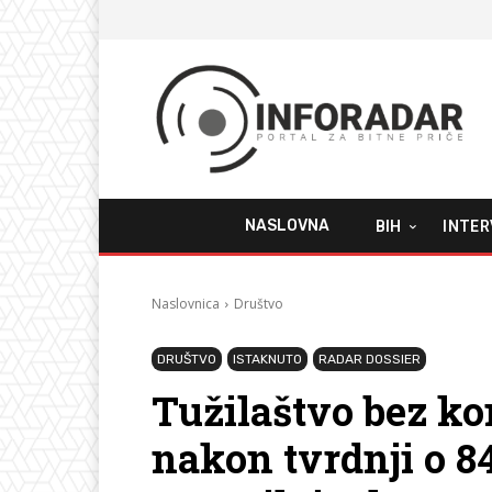
NASLOVNA
BIH
INTER
Naslovnica
Društvo
DRUŠTVO
ISTAKNUTO
RADAR DOSSIER
Tužilaštvo bez ko
nakon tvrdnji o 