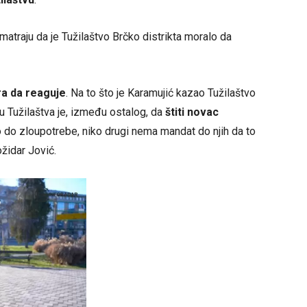
atraju da je Tužilaštvo Brčko distrikta moralo da
ra da reaguje
. Na to što je Karamujić kazao Tužilaštvo
isu Tužilaštva je, između ostalog, da
štiti novac
lo do zloupotrebe, niko drugi nema mandat do njih da to
ožidar Jović.