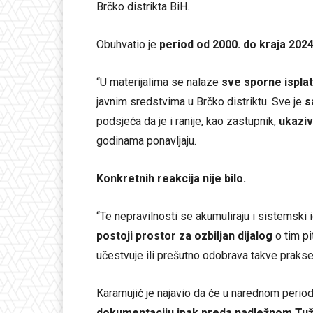
Brčko distrikta BiH.
Obuhvatio je
period od 2000. do kraja 2024
“U materijalima se nalaze
sve sporne isplat
javnim sredstvima u Brčko distriktu. Sve je
s
podsjeća da je i ranije, kao zastupnik,
ukaziv
godinama ponavljaju.
Konkretnih reakcija nije bilo.
“Te nepravilnosti se akumuliraju i sistemski 
postoji prostor za ozbiljan dijalog
o tim pi
učestvuje ili prešutno odobrava takve prakse
Karamujić je najavio da će u narednom period
dokumentaciju ipak preda nadležnom Tuž