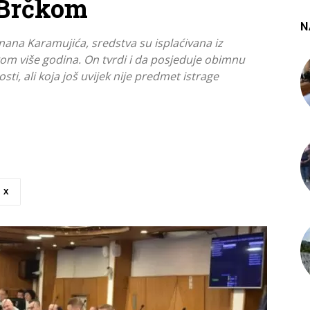
 Brčkom
N
ana Karamujića, sredstva su isplaćivana iz
m više godina. On tvrdi i da posjeduje obimnu
i, ali koja još uvijek nije predmet istrage
X