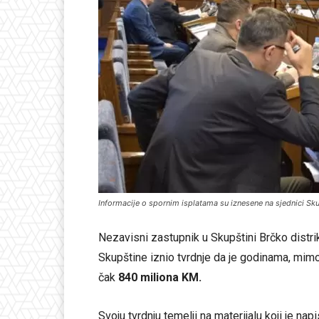
Informacije o spornim isplatama su iznesene na sjednici Sku
Nezavisni zastupnik u Skupštini Brčko distr
Skupštine iznio tvrdnje da je godinama, mim
čak
840 miliona KM.
Svoju tvrdnju temelji na materijalu koji je nap