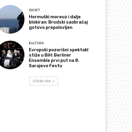
SVIJET
Hormuški moreuz i dalje
blokiran: Brodski saobraćaj
gotovo prepolovljen
KULTURA
Evropski pozorišni spektakl
stiže u BiH: Berliner
Ensemble prvi put na 8.
Sarajevo Festu
Učitati više