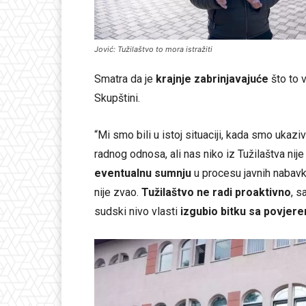
Jović: Tužilaštvo to mora istražiti
Smatra da je
krajnje zabrinjavajuće
što to 
Skupštini.
“Mi smo bili u istoj situaciji, kada smo ukaz
radnog odnosa, ali nas niko iz Tužilaštva nij
eventualnu sumnju
u procesu javnih nabavki
nije zvao.
Tužilaštvo ne radi proaktivno
, s
sudski nivo vlasti
izgubio bitku sa povjer