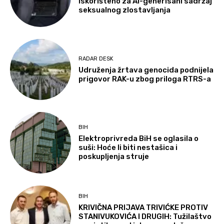
iskorišteno za AI-generisani sadržaj
seksualnog zlostavljanja
RADAR DESK
Udruženja žrtava genocida podnijela
prigovor RAK-u zbog priloga RTRS-a
BIH
Elektroprivreda BiH se oglasila o
suši: Hoće li biti nestašica i
poskupljenja struje
BIH
KRIVIČNA PRIJAVA TRIVIĆKE PROTIV
STANIVUKOVIĆA I DRUGIH: Tužilaštvo