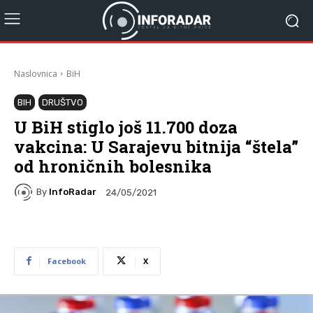
Naslovnica
BiH
BIH
DRUŠTVO
U BiH stiglo još 11.700 doza
vakcina: U Sarajevu bitnija “štela”
od hroničnih bolesnika
By
InfoRadar
24/05/2021
Facebook
X