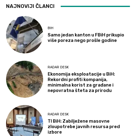
NAJNOVIJI ČLANCI
BIH
Samo jedan kanton u FBiH prikupio
više poreza nego prošle godine
RADAR DESK
Ekonomija eksploatacije u BiH:
Rekordni profiti kompanija,
minimalna korist za građane i
nepovratna šteta za prirodu
RADAR DESK
TI BiH: Zabilježene masovne
zloupotrebe javnih resursa pred
izbore