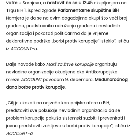
vatre
u Sarajevu, a
nastavit će se u 12:45
okupljanjem na
Trgu BiH 1, ispred zgrade
Parlamentarne skupštine BiH
.
Namjera je da se na ovim događajima okupi što veći broj
građana, predstavnika udruženja građana i nevladinih
organizacija i pokazati političarima da je vrijeme
deklarativne podrške „borbi protiv korupcije“ isteklo“, ističu
iz
ACCOUNT-a.
Dalje navode kako
Marš za žrtve korupcije
organizuju
nevladine organizacije okupljene oko Antikorupcijske
mreže
ACCOUNT
povodom 9. decembra,
Međunarodnog
dana borbe protiv korupcije
.
„Cilj je ukazati na najveće korupcijske afere u BiH,
predstaviti sve pokušaje nevladinih organizacija da se
problem korupcije pokuša sistemski suzbiti i prevenirati i
javno predstaviti zahtjeve u borbi protiv korupcije“, ističu iz
ACCOUNT-a.