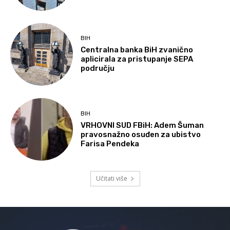
BIH
Centralna banka BiH zvanično
aplicirala za pristupanje SEPA
području
BIH
VRHOVNI SUD FBiH: Adem Šuman
pravosnažno osuđen za ubistvo
Farisa Pendeka
Učitati više