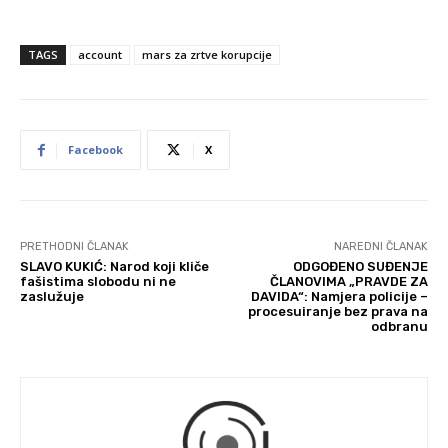
TAGS
account
mars za zrtve korupcije
Facebook
X
PRETHODNI ČLANAK
NAREDNI ČLANAK
SLAVO KUKIĆ: Narod koji kliče
ODGOĐENO SUĐENJE
fašistima slobodu ni ne
ČLANOVIMA „PRAVDE ZA
zaslužuje
DAVIDA“: Namjera policije –
procesuiranje bez prava na
odbranu