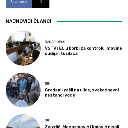
Facebook
X
NAJNOVIJI ČLANCI
RADAR DESK
VSTV i EU u borbi za kontrolu imovine
sudija i tužilaca
BIH
Građani izašli na ulice, svakodnevni
nestanci vode
BIH
Zvizdić, Magazinović i Kojović pisali