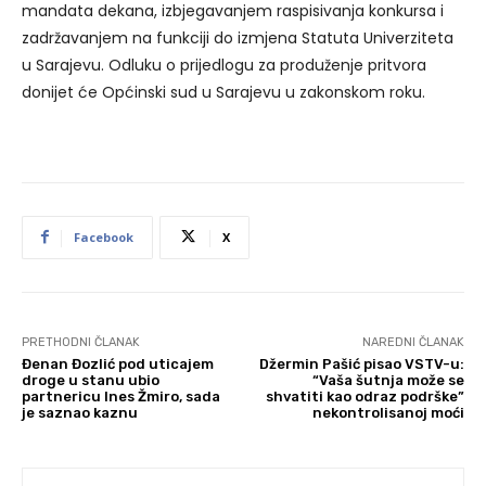
mandata dekana, izbjegavanjem raspisivanja konkursa i
zadržavanjem na funkciji do izmjena Statuta Univerziteta
u Sarajevu. Odluku o prijedlogu za produženje pritvora
donijet će Općinski sud u Sarajevu u zakonskom roku.
Facebook
X
PRETHODNI ČLANAK
NAREDNI ČLANAK
Đenan Đozlić pod uticajem
Džermin Pašić pisao VSTV-u:
droge u stanu ubio
“Vaša šutnja može se
partnericu Ines Žmiro, sada
shvatiti kao odraz podrške”
je saznao kaznu
nekontrolisanoj moći