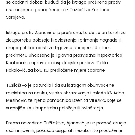
se dodatni dokazi, budući da je istraga proširena protiv
osumnjičenog, saopćeno je iz Tužilaštva Kantona
Sarajevo.
Istraga protiv Ajanovića je proširena, te da se on tereti za
zloupotrebu položaja ili ovlaštenja i primanje nagrade ili
drugog oblika koristi za trgovinu uticajem. U istom
predmetu uhapšena je i glavna prosvjetna inspektorica
Kantonalne uprave za inspekcijske poslove Dalila
Hakalović, za koju su predložene mjere zabrane.
Tužilaštvo je potvrdilo i da su istragom obuhvaćene
ministrica za nauku, visoko obrazovanje i mlade KS Adna
Mesihović te njena pomoćnica Dženita Viteškić, koje se
sumnjiče za zloupotrebu položaja ili ovlaštenja.
Prema navodima Tužilaštva, Ajanović je uz pomoć drugih
osumnjičenih, pokušao osigurati nezakonito produženje