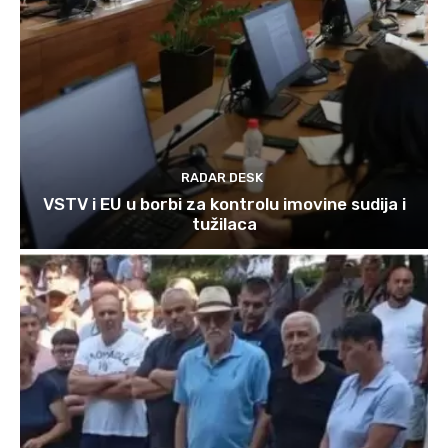
RADAR DESK
VSTV i EU u borbi za kontrolu imovine sudija i
tužilaca