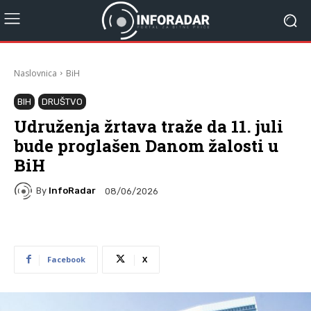
Naslovnica
BiH
BIH
DRUŠTVO
Udruženja žrtava traže da 11. juli
bude proglašen Danom žalosti u
BiH
By
InfoRadar
08/06/2026
Facebook
X