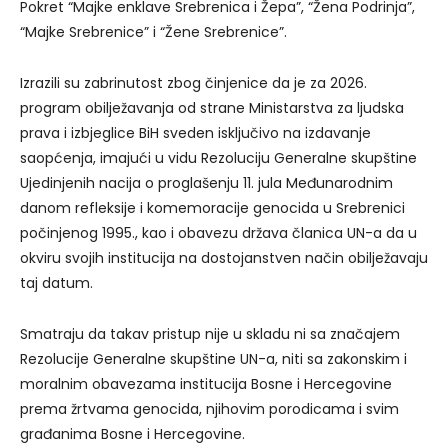
Pokret “Majke enklave Srebrenica i Žepa”, “Žena Podrinja”,
“Majke Srebrenice” i “Žene Srebrenice”.
Izrazili su zabrinutost zbog činjenice da je za 2026.
program obilježavanja od strane Ministarstva za ljudska
prava i izbjeglice BiH sveden isključivo na izdavanje
saopćenja, imajući u vidu Rezoluciju Generalne skupštine
Ujedinjenih nacija o proglašenju 11. jula Međunarodnim
danom refleksije i komemoracije genocida u Srebrenici
počinjenog 1995., kao i obavezu država članica UN-a da u
okviru svojih institucija na dostojanstven način obilježavaju
taj datum.
Smatraju da takav pristup nije u skladu ni sa značajem
Rezolucije Generalne skupštine UN-a, niti sa zakonskim i
moralnim obavezama institucija Bosne i Hercegovine
prema žrtvama genocida, njihovim porodicama i svim
građanima Bosne i Hercegovine.