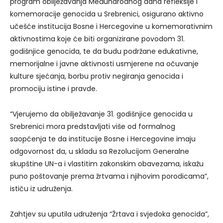
program obilježavanja Međunarodnog dana refleksije i
komemoracije genocida u Srebrenici, osigurano aktivno
učešće institucija Bosne i Hercegovine u komemorativnim
aktivnostima koje će biti organizirane povodom 31.
godišnjice genocida, te da budu podržane edukativne,
memorijalne i javne aktivnosti usmjerene na očuvanje
kulture sjećanja, borbu protiv negiranja genocida i
promociju istine i pravde.
“Vjerujemo da obilježavanje 31. godišnjice genocida u
Srebrenici mora predstavljati više od formalnog
saopćenja te da institucije Bosne i Hercegovine imaju
odgovornost da, u skladu sa Rezolucijom Generalne
skupštine UN-a i vlastitim zakonskim obavezama, iskažu
puno poštovanje prema žrtvama i njihovim porodicama”,
ističu iz udruženja.
Zahtjev su uputila udruženja “Žrtava i svjedoka genocida”,