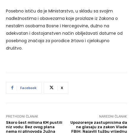
Posebno ističu da je Ministarstvo, u skladu sa svojim
nadležnostima i obavezama koje proizlaze iz Zakona o
nestalim osobama Bosne i Hercegovine, dužno na
adekvatan i dostojanstven način obilježavati datume od
posebnog značaja za porodice žrtava i cjelokupno
društvo.
Facebook
X
PRETHODNI ČLANAK
NAREDNI ČLANAK
Skoro šest miliona KM pustili
Upozorenje zastupnicima da
niz vodu: Bez ovog plana
ne glasaju za zakon Vlade
nema ni plinovoda Južna
FBiH: Najavili tužbu vrijednu