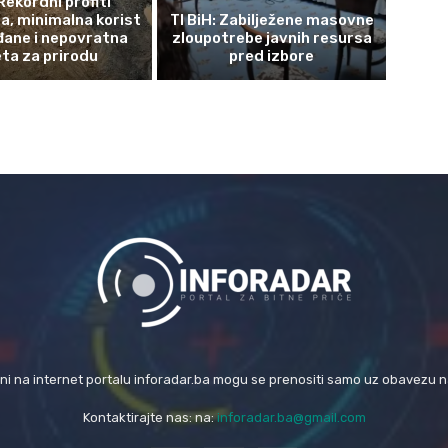
Rekordni profiti
a, minimalna korist
TI BiH: Zabilježene masovne
đane i nepovratna
zloupotrebe javnih resursa
eta za prirodu
pred izbore
eni na internet portalu inforadar.ba mogu se prenositi samo uz obavezu 
Kontaktirajte nas: na:
inforadar.ba@gmail.com