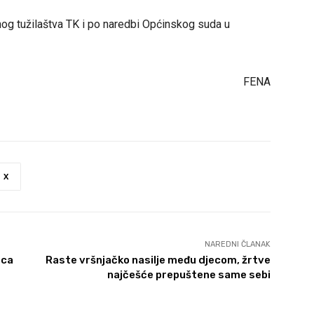
og tužilaštva TK i po naredbi Općinskog suda u
FENA
X
NAREDNI ČLANAK
oca
Raste vršnjačko nasilje među djecom, žrtve
najčešće prepuštene same sebi