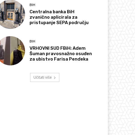
BIH
Centralna banka BiH
zvanično aplicirala za
pristupanje SEPA području
BIH
VRHOVNI SUD FBiH: Adem
Šuman pravosnažno osuđen
za ubistvo Farisa Pendeka
Učitati više