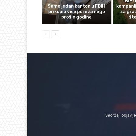
BiH: 
Samo jedan kanton u FBiH
kompanij
prikupio više poreza nego
za gra
prošle godine
št
Sadržaji objavlj