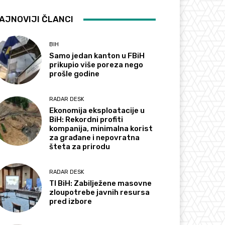
AJNOVIJI ČLANCI
BIH
Samo jedan kanton u FBiH
prikupio više poreza nego
prošle godine
RADAR DESK
Ekonomija eksploatacije u
BiH: Rekordni profiti
kompanija, minimalna korist
za građane i nepovratna
šteta za prirodu
RADAR DESK
TI BiH: Zabilježene masovne
zloupotrebe javnih resursa
pred izbore