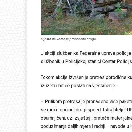
Mjesto na kome je pronađena droga
U akciji službenika Federalne uprave policije
službenik u Policijskoj stanici Centar Policij
Tokom akcije izvršen je pretres porodične k
izuzeti i bit će poslati na vještačenje.
– Prilikom pretresa je pronađeno više paketa 
se radi o opojnoj drogi speed. Istražitelji F
osumnjičeni, uz izvještaj i prateće materijal
poduzimanja daljih mjera i radnji – navode u