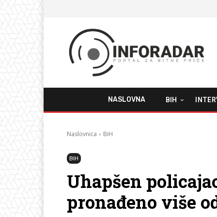
NASLOVNA
BIH
INTER
Naslovnica
BiH
BIH
Uhapšen policaja
pronađeno više od