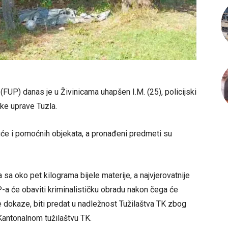
 (FUP) danas je u Živinicama uhapšen I.M. (25), policijski
ske uprave Tuzla.
uće i pomoćnih objekata, a pronađeni predmeti su
sa oko pet kilograma bijele materije, a najvjerovatnije
UP-a će obaviti kriminalističku obradu nakon čega će
ne dokaze, biti predat u nadležnost Tužilaštva TK zbog
 Kantonalnom tužilaštvu TK.