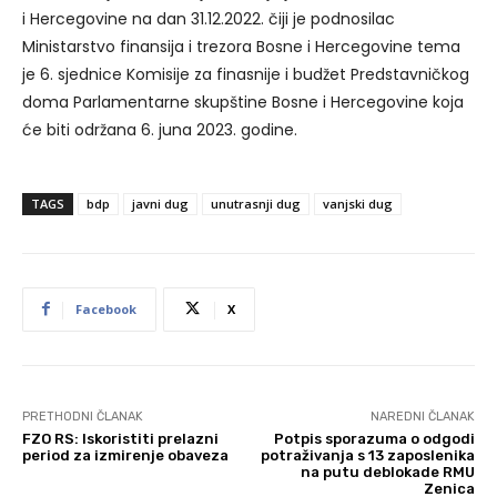
i Hercegovine na dan 31.12.2022. čiji je podnosilac
Ministarstvo finansija i trezora Bosne i Hercegovine tema
je 6. sjednice Komisije za finasnije i budžet Predstavničkog
doma Parlamentarne skupštine Bosne i Hercegovine koja
će biti održana 6. juna 2023. godine.
TAGS
bdp
javni dug
unutrasnji dug
vanjski dug
Facebook
X
PRETHODNI ČLANAK
NAREDNI ČLANAK
FZO RS: Iskoristiti prelazni
Potpis sporazuma o odgodi
period za izmirenje obaveza
potraživanja s 13 zaposlenika
na putu deblokade RMU
Zenica