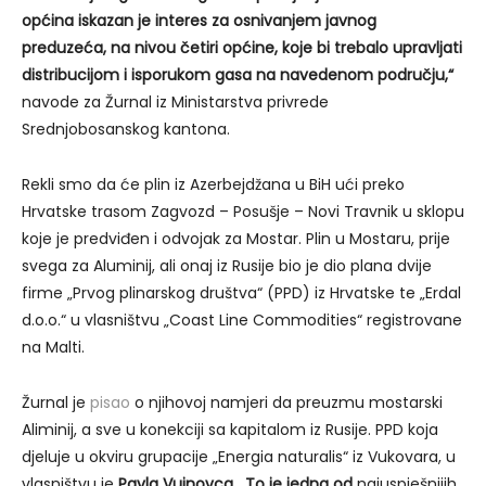
općina iskazan je interes za osnivanjem javnog
preduzeća, na nivou četiri općine, koje bi trebalo upravljati
distribucijom i isporukom gasa na navedenom području,“
navode za Žurnal iz Ministarstva privrede
Srednjobosanskog kantona.
Rekli smo da će plin iz Azerbejdžana u BiH ući preko
Hrvatske trasom Zagvozd – Posušje – Novi Travnik u sklopu
koje je predviđen i odvojak za Mostar. Plin u Mostaru, prije
svega za Aluminij, ali onaj iz Rusije bio je dio plana dvije
firme „Prvog plinarskog društva“ (PPD) iz Hrvatske te „Erdal
d.o.o.“ u vlasništvu „Coast Line Commodities“ registrovane
na Malti.
Žurnal je
pisao
o njihovoj namjeri da preuzmu mostarski
Aliminij, a sve u konekciji sa kapitalom iz Rusije. PPD koja
djeluje u okviru grupacije „Energia naturalis“ iz Vukovara, u
vlasništvu je
Pavla Vujnovca. To je jedna od
najuspješnijih