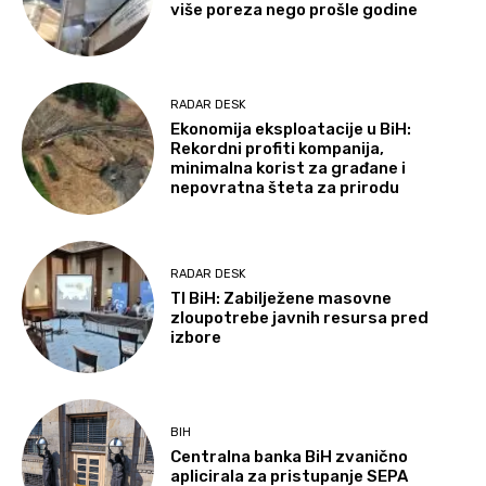
više poreza nego prošle godine
RADAR DESK
Ekonomija eksploatacije u BiH:
Rekordni profiti kompanija,
minimalna korist za građane i
nepovratna šteta za prirodu
RADAR DESK
TI BiH: Zabilježene masovne
zloupotrebe javnih resursa pred
izbore
BIH
Centralna banka BiH zvanično
aplicirala za pristupanje SEPA