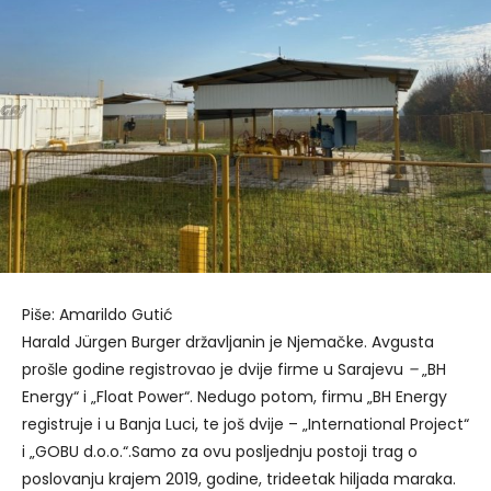
Piše: Amarildo Gutić
Harald Jürgen Burger državljanin je Njemačke. Avgusta
prošle godine registrovao je dvije firme u Sarajevu
–
„BH
Energy“ i „Float Power“. Nedugo potom, firmu „BH Energy
registruje i u Banja Luci, te još dvije – „International Project“
i „GOBU d.o.o.“.Samo za ovu posljednju postoji trag o
poslovanju krajem 2019, godine, trideetak hiljada maraka.