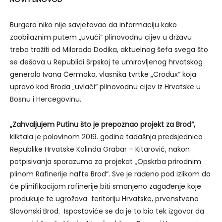
Burgera niko nije savjetovao da informaciju kako
zaobilaznim putem „uvući“ plinovodnu cijev u državu
treba tražiti od Milorada Dodika, aktuelnog šefa svega što
se dešava u Republici Srpskoj te umirovljenog hrvatskog
generala Ivana Čermaka, vlasnika tvrtke „Crodux“ koja
upravo kod Broda „uvlači“ plinovodnu cijev iz Hrvatske u
Bosnu i Hercegovinu.
„Zahvaljujem Putinu što je prepoznao projekt za Brod“,
kliktala je polovinom 2019. godine tadašnja predsjednica
Republike Hrvatske Kolinda Grabar – Kitarović, nakon
potpisivanja sporazuma za projekat „Opskrba prirodnim
plinom Rafinerije nafte Brod“. Sve je rađeno pod izlikom da
će plinifikacijom rafinerije biti smanjeno zagađenje koje
produkuje te ugrožava teritoriju Hrvatske, prvenstveno
Slavonski Brod. Ispostaviće se da je to bio tek izgovor da