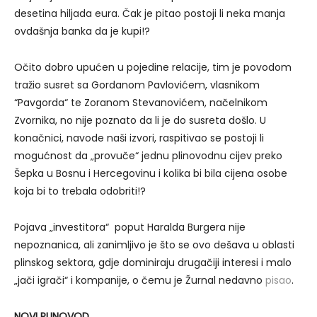
desetina hiljada eura. Čak je pitao postoji li neka manja
ovdašnja banka da je kupi!?
Očito dobro upućen u pojedine relacije, tim je povodom
tražio susret sa Gordanom Pavlovićem, vlasnikom
“Pavgorda“ te Zoranom Stevanovićem, načelnikom
Zvornika, no nije poznato da li je do susreta došlo. U
konačnici, navode naši izvori, raspitivao se postoji li
mogućnost da „provuče“ jednu plinovodnu cijev preko
Šepka u Bosnu i Hercegovinu i kolika bi bila cijena osobe
koja bi to trebala odobriti!?
Pojava „investitora“ poput Haralda Burgera nije
nepoznanica, ali zanimljivo je što se ovo dešava u oblasti
plinskog sektora, gdje dominiraju drugačiji interesi i malo
„jači igrači“ i kompanije, o čemu je Žurnal nedavno
pisao
.
NOVI PLINOVOD