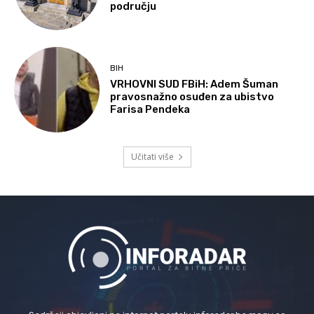
području
BIH
VRHOVNI SUD FBiH: Adem Šuman
pravosnažno osuđen za ubistvo
Farisa Pendeka
Učitati više