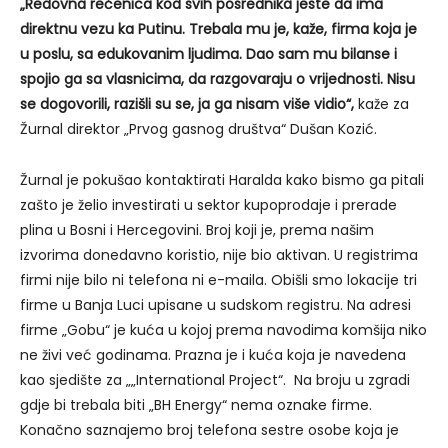
„Redovna rečenica kod svih posrednika jeste da ima
direktnu vezu ka Putinu. Trebala mu je, kaže, firma koja je
u poslu, sa edukovanim ljudima. Dao sam mu bilanse i
spojio ga sa vlasnicima, da razgovaraju o vrijednosti. Nisu
se dogovorili, razišli su se, ja ga nisam više vidio“,
kaže za
Žurnal direktor „Prvog gasnog društva“ Dušan Kozić.
Žurnal je pokušao kontaktirati Haralda kako bismo ga pitali
zašto je želio investirati u sektor kupoprodaje i prerade
plina u Bosni i Hercegovini. Broj koji je, prema našim
izvorima donedavno koristio, nije bio aktivan. U registrima
firmi nije bilo ni telefona ni e-maila. Obišli smo lokacije tri
firme u Banja Luci upisane u sudskom registru. Na adresi
firme „Gobu“ je kuća u kojoj prema navodima komšija niko
ne živi već godinama. Prazna je i kuća koja je navedena
kao sjedište za „„International Project“. Na broju u zgradi
gdje bi trebala biti „BH Energy“ nema oznake firme.
Konačno saznajemo broj telefona sestre osobe koja je