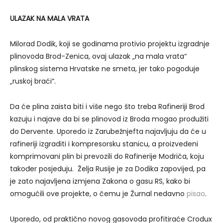
ULAZAK NA MALA VRATA
Milorad Dodik, koji se godinama protivio projektu izgradnje
plinovoda Brod-Zenica, ovaj ulazak „na mala vrata“
plinskog sistema Hrvatske ne smeta, jer tako pogoduje
„ruskoj braći“.
Da će plina zaista biti i više nego što treba Rafineriji Brod
kazuju i najave da bi se plinovod iz Broda mogao produžiti
do Dervente. Uporedo iz Zarubežnjefta najavljuju da će u
rafineriji izgraditi i kompresorsku stanicu, a proizvedeni
komprimovani plin bi prevozili do Rafinerije Modriča, koju
također posjeduju. Želja Rusije je za Dodika zapovijed, pa
je zato najavljena izmjena Zakona o gasu RS, kako bi
omogućili ove projekte, o čemu je Žurnal nedavno
pisao
.
Uporedo, od praktično novog gasovoda profitiraće Crodux