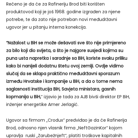
Rečeno je da će za Rafineriju Brod biti korišten
produktovod koji je još 1968. godine izgrađen za njene
potrebe, te da zato nije potreban novi međudržavni
ugovor jer u pitanju interna konekcija.
“Nažalost u BiH se može dešavati sve što nije primjereno
za bilo koji dio svijeta, a što je najgore susjedi kojima su
puna usta napretka i saradnje sa BiH, koriste svaku priliku
kako bi nanijeli dodatnu štetu ovoj zemlji. Ovdje vidimo
slučaj da se sklapa praktično međudržavni sporazum
između Hrvatske i kompanije u BiH, a da o tome nema
saglasnosti institucija BiH, Savjeta ministara, gasnih
kopmanija u BiH,
” izjavio je tada za AJB bivši direktor EP BiH,
inženjer energetike Amer Jerlagić.
Ugovor sa firmom „Crodux“ predviđao je da će Rafinerija
Brod, odnosno njen vlasnik firma „NeftGazinKor“ kojom
upravlja ruski „Zarubežnjeft“, platiti troškove kapitalnih