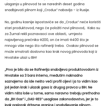
ulaganja u plinovod te se narednih deset godina
snadbjevati plinom koji „Crodux“ nabavlja – iz Rusije.
No, godinu kasnije ispostaviće se da „Crodux“ neće koristiti
stari produktovod, nego će položiti novi plinovod,. Kako su
za Žurnal rekli poznavaoci ove oblasti, umjesto
najavljenog prečnika Φ200, on će imati Φ400 što je
mnogo više nego što rafineriji treba. Ovakav plinovod se
može smatrati doslovno kao krak novog plinovoda koji iz
Hrvatske ulazi u BiH!
„Prvo je bilo da se Rafinerija snabdjeva produktovodom iz
Hrvatske sa 3 bara interno, međutim naknadno
saznajemo da ide nešto veći profil cijevi i ja to vidim kao
još jedan krak i ulazak gasa iz drugog pravca u BiH. Ne
vidim nšta loše u tome, samo naravno trebaju prethodno
da „BH Gas“ i „GAS-RES“ usaglase zakonodavstvo, jer je to
ipak prelazak državne granice i snabdjevanje plinom .