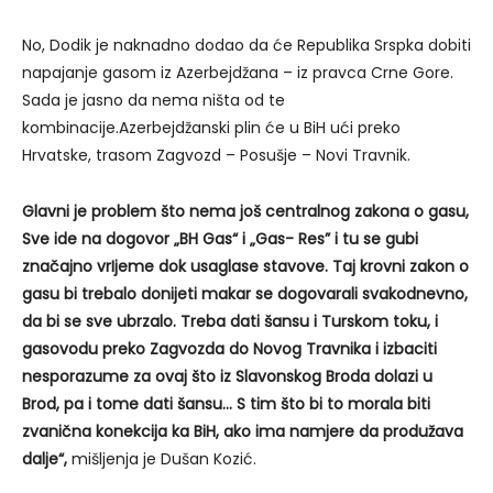
No, Dodik je naknadno dodao da će Republika Srspka dobiti
napajanje gasom iz Azerbejdžana – iz pravca Crne Gore.
Sada je jasno da nema ništa od te
kombinacije.Azerbejdžanski plin će u BiH ući preko
Hrvatske, trasom Zagvozd – Posušje – Novi Travnik.
Glavni je problem što nema još centralnog zakona o gasu,
Sve ide na dogovor „BH Gas“ i „Gas- Res” i tu se gubi
značajno vrIjeme dok usaglase stavove. Taj krovni zakon o
gasu bi trebalo donijeti makar se dogovarali svakodnevno,
da bi se sve ubrzalo. Treba dati šansu i Turskom toku, i
gasovodu preko Zagvozda do Novog Travnika i izbaciti
nesporazume za ovaj što iz Slavonskog Broda dolazi u
Brod, pa i tome dati šansu… S tim što bi to morala biti
zvanična konekcija ka BiH, ako ima namjere da produžava
dalje“,
mišljenja je Dušan Kozić.