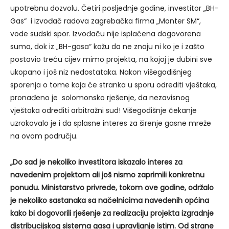
upotrebnu dozvolu. Četiri posljednje godine, investitor „BH-
Gas“ i izvođač radova zagrebačka firma „Monter SM“,
vode sudski spor. Izvođaču nije isplaćena dogovorena
suma, dok iz „BH-gasa“ kažu da ne znaju ni ko je i zašto
postavio treću cijev mimo projekta, na kojoj je dubini sve
ukopano i još niz nedostataka. Nakon višegodišnjeg
sporenja o tome koja će stranka u sporu odrediti vještaka,
pronađeno je solomonsko rješenje, da nezavisnog
vještaka odrediti arbitražni sud! Višegodišnje čekanje
uzrokovalo je i da splasne interes za širenje gasne mreže
na ovom području.
„Do sad je nekoliko investitora iskazalo interes za
navedenim projektom ali još nismo zaprimili konkretnu
ponudu. Ministarstvo privrede, tokom ove godine, održalo
je nekoliko sastanaka sa načelnicima navedenih općina
kako bi dogovorili rješenje za realizaciju projekta izgradnje
distribucijskog sistema gasa i upravljanje istim. Od strane