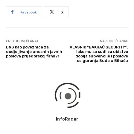
Facebook
X
PRETHODNI ČLANAK
NAREDNI ČLANAK
DNS kao poveznica za
VLASNIK “BAKRAČ SECURITY”:
dodjeljivanje unosnih javnih
Iako mu se sudi za ubistvo
poslova prijedorskoj firmi?!
dobija subvencije i poslove
osiguranja Suda u Bihaću
InfoRadar