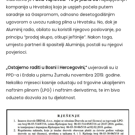
kompanija u Hrvatskoj koja je uspjeh počela putem
saradnje sa Gaspromom, odnosno desetogodišnjim
ugovorom o uvozu ruskog plina u Hrvatsku. No, dok je
Aluminij radio, obilato su koristili njegovo poslovanje, po
principu “prodaj skupo, otkupi jeftinije”. Nakon toga,
umjesto partneri ili spasitelji Aluminija, postali su njegovi
povjerioci.
„Ostajemo raditi u Bosni i Hercegovini,“
uvjeravali su iz
PPD-a i Erdala u pismu Žurnalu novembra 2019. godine.
Nekoliko mjeseci kasnije odustaju od trgovine ukapljenim
naftnim plinom (LPG) i naftnim derivatima, te im biva
oduzeta dozvola za tu djelatnost.