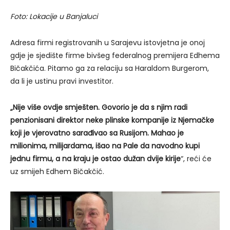
Foto: Lokacije u Banjaluci
Adresa firmi registrovanih u Sarajevu istovjetna je onoj
gdje je sjedište firme bivšeg federalnog premijera Edhema
Bičakčića. Pitamo ga za relaciju sa Haraldom Burgerom,
da li je ustinu pravi investitor.
„Nije više ovdje smješten. Govorio je da s njim radi
penzionisani direktor neke plinske kompanije iz Njemačke
koji je vjerovatno sarađivao sa Rusijom. Mahao je
milionima, milijardama, išao na Pale da navodno kupi
jednu firmu, a na kraju je ostao dužan dvije kirije
“, reći će
uz smijeh Edhem Bičakčić.