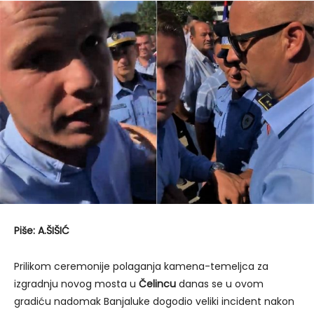
Piše: A.ŠIŠIĆ
Prilikom ceremonije polaganja kamena-temeljca za
izgradnju novog mosta u
Čelincu
danas se u ovom
gradiću nadomak Banjaluke dogodio veliki incident nakon