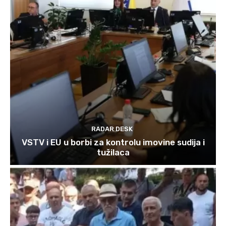
RADAR DESK
VSTV i EU u borbi za kontrolu imovine sudija i
tužilaca