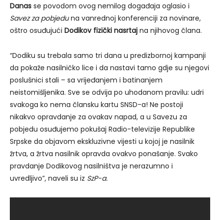
Danas
se povodom ovog nemilog događaja oglasio i
Savez za pobjedu
na vanrednoj konferenciji za novinare,
oštro osuđujući
Dodikov fizički nasrtaj
na njihovog člana.
“Dodiku su trebala samo tri dana u predizbornoj kampanji
da pokaže nasilničko lice i da nastavi tamo gdje su njegovi
poslušnici stali – sa vrijeđanjem i batinanjem
neistomišljenika. Sve se odvija po uhodanom pravilu: udri
svakoga ko nema člansku kartu SNSD-a! Ne postoji
nikakvo opravdanje za ovakav napad, a u Savezu za
pobjedu osuđujemo pokušaj Radio-televizije Republike
Srpske da objavom ekskluzivne vijesti u kojoj je nasilnik
žrtva, a žrtva nasilnik opravda ovakvo ponašanje. Svako
pravdanje Dodikovog nasilništva je nerazumno i
uvredljivo”, naveli su iz
SzP-a.