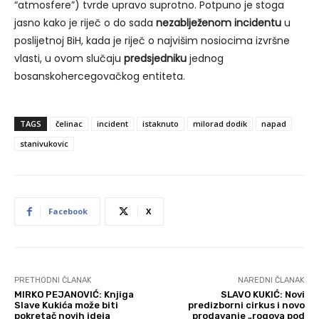
“atmosfere”) tvrde upravo suprotno. Potpuno je stoga
jasno kako je riječ o do sada
nezablježenom incidentu
u
poslijetnoj BiH, kada je riječ o najvišim nosiocima izvršne
vlasti, u ovom slučaju
predsjedniku
jednog
bosanskohercegovačkog entiteta.
TAGS
čelinac
incident
istaknuto
milorad dodik
napad
stanivukovic
Facebook
X
PRETHODNI ČLANAK
NAREDNI ČLANAK
MIRKO PEJANOVIĆ: Knjiga
SLAVO KUKIĆ: Novi
Slave Kukića može biti
predizborni cirkus i novo
pokretač novih ideja
prodavanje „rogova pod