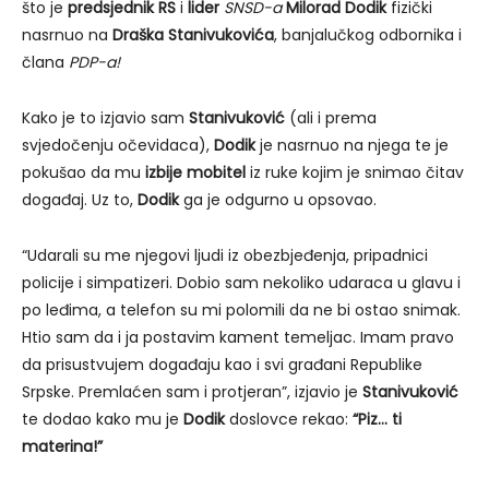
što je
predsjednik RS
i
lider
SNSD-a
Milorad Dodik
fizički
nasrnuo na
Draška Stanivukovića
, banjalučkog odbornika i
člana
PDP-a!
Kako je to izjavio sam
Stanivuković
(ali i prema
svjedočenju očevidaca),
Dodik
je nasrnuo na njega te je
pokušao da mu
izbije mobitel
iz ruke kojim je snimao čitav
događaj. Uz to,
Dodik
ga je odgurno u opsovao.
“Udarali su me njegovi ljudi iz obezbjeđenja, pripadnici
policije i simpatizeri. Dobio sam nekoliko udaraca u glavu i
po leđima, a telefon su mi polomili da ne bi ostao snimak.
Htio sam da i ja postavim kament temeljac. Imam pravo
da prisustvujem događaju kao i svi građani Republike
Srpske. Premlaćen sam i protjeran”, izjavio je
Stanivuković
te dodao kako mu je
Dodik
doslovce rekao:
“Piz… ti
materina!”