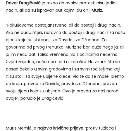
Davor Dragičević
je rekao da ovakvi protesti nisu jedini
način, ali da su ispravan put kojim idu on i
Muriz
.
“Pokušavamo dostojanstveno, ali da postoji i drugi način.
Ako ne budu htjeli, naravno da postoji i drugi način za našu
djecu koja su ubijena, i za Davida i za Dženana. To
govorimo od prvog trenutka. Muriz se bori duže nego ja, ali
ja im neću dati toliko vremena. Sa zločincima nećemo
živjeti zajedno, neće nam biti ni komšije. Ne znam šta se
dosad čekalo u svim gradovima i sa svim roditeljima koji
nisu stali iza svoje ubijene djece. Vidite da se može. Idemo
do kraja, pravda za Davida, pravda za Dženana, pravda
svoju djecu koja su ubijena. Ovo je pravda za naš narod
ovdje”, poručio je Dragičević.
Muriz Memić je
najavio krivične prijave
“protiv tužioca i