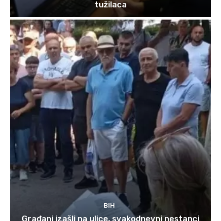
tužilaca
BIH
Građani izašli na ulice, svakodnevni nestanci