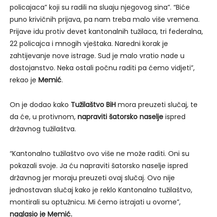
policajaca” koji su radili na sluaju njegovog sina”. “Biće
puno krivičnih prijava, pa nam treba malo više vremena.
Prijave idu protiv devet kantonalnih tužilaca, tri federalna,
22 policajca i mnogih vještaka. Naredni korak je
zahtijevanje nove istrage. Sud je malo vratio nade u
dostojanstvo. Neka ostali počnu raditi pa ćemo vidjeti”,
rekao je
Memić
.
On je dodao kako
Tužilaštvo BiH
mora preuzeti slučaj, te
da će, u protivnom,
napraviti šatorsko naselje
ispred
državnog tužilaštva.
“Kantonalno tužilaštvo ovo više ne može raditi. Oni su
pokazali svoje. Ja ću napraviti šatorsko naselje ispred
državnog jer moraju preuzeti ovaj slučaj. Ovo nije
jednostavan slučaj kako je reklo Kantonalno tužilaštvo,
montirali su optužnicu. Mi ćemo istrajati u ovome”,
naglasio je Memić.