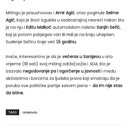
Mitingu je prisustvovao i
Amir Agić
, otac poginule
Selme
Agić
, koja je život izgubila u saobraćajnoj nesreći nakon što
je na nju i
Editu Malkoč
automobilom naletio
Sanjin Sefić
,
koji je potom pobjegao van Bi Hali je na kraju uhapšen.
Suđenje Sefiću traje već
1,5 godinu.
Inače, interesantno je da je
večeras u Sarajevu
u isto
vrijeme (18 sati) svoj miting održa(va)la i
SDA
, što je
izazvalo
negodovanje pa i ogorčenje u javnosti
i među
aktivistima i borcima za ljudska prava koji smatraju da je
poruka ove političke partije sasvim jasna –
da im nije stao
da istine.
TAGS
istaknuto