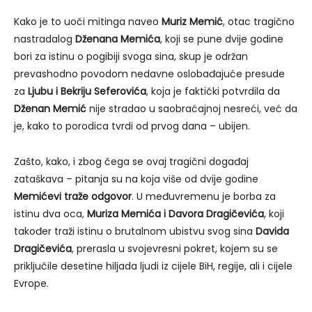
Kako je to uoči mitinga naveo
Muriz Memić
, otac tragično
nastradalog
Dženana Memića
, koji se pune dvije godine
bori za istinu o pogibiji svoga sina, skup je održan
prevashodno povodom nedavne oslobađajuće presude
za
Ljubu i Bekriju Seferovića
, koja je faktički potvrdila da
Dženan Memić
nije stradao u saobraćajnoj nesreći, već da
je, kako to porodica tvrdi od prvog dana – ubijen.
Zašto, kako, i zbog čega se ovaj tragični događaj
zataškava – pitanja su na koja više od dvije godine
Memićevi traže odgovor
. U međuvremenu je borba za
istinu dva oca,
Muriza Memića i Davora Dragičevića
, koji
također traži istinu o brutalnom ubistvu svog sina
Davida
Dragičevića
, prerasla u svojevresni pokret, kojem su se
priključile desetine hiljada ljudi iz cijele BiH, regije, ali i cijele
Evrope.