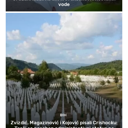
vode
BIH
Zvizdić, Magazinović i Kojović pisali Crishocku: