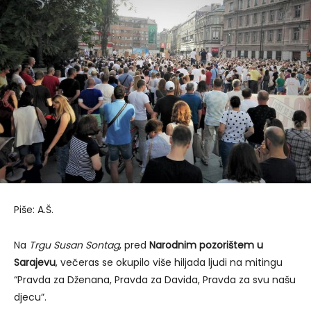
Piše: A.Š.
Na
Trgu Susan Sontag
, pred
Narodnim pozorištem u
Sarajevu
, večeras se okupilo više hiljada ljudi na mitingu
“Pravda za Dženana, Pravda za Davida, Pravda za svu našu
djecu”.