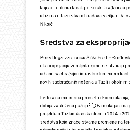
koji se realizira korak po korak. Građani s
ulazimo u fazu stvarnih radova s ciljem da ov
Nikšić.
Sredstva za eksproprija
Pored toga, za dionicu Šićki Brod – Đurđevik
eksproprijaciju zemljišta, čime se stvaraju p
urbanu saobraćajnu infrastrukturu širom kant
novih saobraćajnih rješenja u Tuzli i okolnim
Federalna ministrica prometa i komunikacija,
dobija zasluženu pažnju: „Ovim ulaganjima 
projekte u Tuzlanskom kantonu u 2024. i 2025
sredstva koja znače stvarne promjene na ter