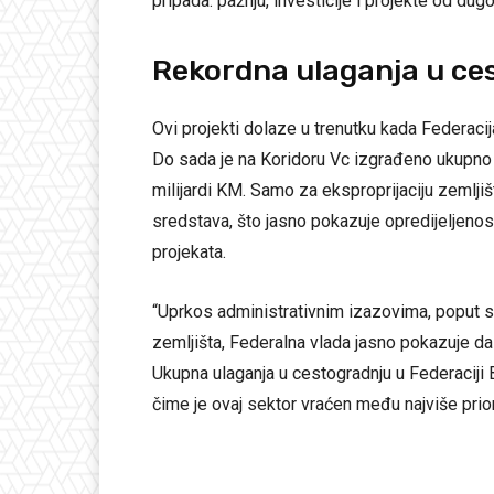
pripada: pažnju, investicije i projekte od dug
Rekordna ulaganja u ce
Ovi projekti dolaze u trenutku kada Federacij
Do sada je na Koridoru Vc izgrađeno ukupno 
milijardi KM. Samo za eksproprijaciju zemlji
sredstava, što jasno pokazuje opredijeljenost
projekata.
“Uprkos administrativnim izazovima, poput s
zemljišta, Federalna vlada jasno pokazuje da 
Ukupna ulaganja u cestogradnju u Federaciji 
čime je ovaj sektor vraćen među najviše priori