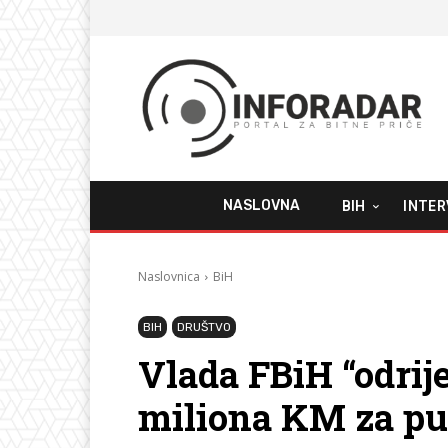
NASLOVNA
BIH
INTER
Naslovnica
BiH
BIH
DRUŠTVO
Vlada FBiH “odrije
miliona KM za pu