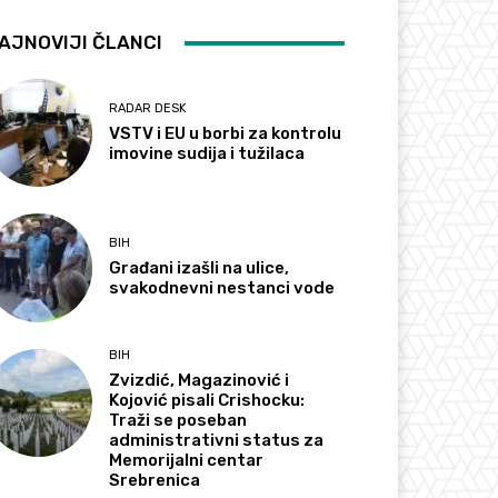
AJNOVIJI ČLANCI
RADAR DESK
VSTV i EU u borbi za kontrolu
imovine sudija i tužilaca
BIH
Građani izašli na ulice,
svakodnevni nestanci vode
BIH
Zvizdić, Magazinović i
Kojović pisali Crishocku:
Traži se poseban
administrativni status za
Memorijalni centar
Srebrenica