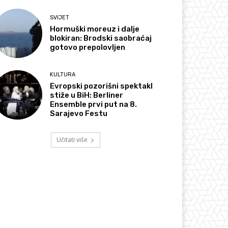
SVIJET
Hormuški moreuz i dalje
blokiran: Brodski saobraćaj
gotovo prepolovljen
KULTURA
Evropski pozorišni spektakl
stiže u BiH: Berliner
Ensemble prvi put na 8.
Sarajevo Festu
Učitati više