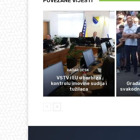
POVEZANE VIJESTI
RADAR DESK
VSTV i EU u borbi za
kontrolu imovine sudija i
Građan
tužilaca
svakodn