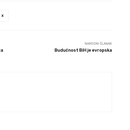
X
NAREDNI ČLANAK
za
Budućnost BiH je evropska