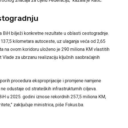
oročnog značaja za cijelu Federaciju,” kazala je Katić.
stogradnju
a BiH bilježi konkretne rezultate u oblasti cestogradnje.
137,5 kilometara autoceste, uz ulaganja veća od 2,65
šta na ovom koridoru uloženo je 290 miliona KM vlastitih
 Vlade za ubrzanu realizaciju ključnih saobraćajnih
porih procedura eksproprijacije i promjene namjene
ne odustaje od strateških infrastrukturnih ciljeva.
BiH u 2025. godini iznose rekordnih 257,5 miliona KM,
tete,” zaključuje ministrica, piše Fokus.ba.