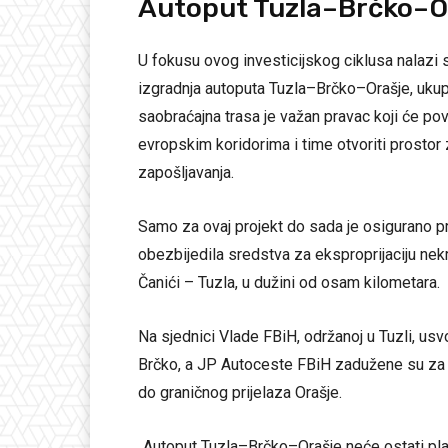
Autoput Tuzla–Brčko–O
U fokusu ovog investicijskog ciklusa nalazi s
izgradnja autoputa Tuzla–Brčko–Orašje, ukup
saobraćajna trasa je važan pravac koji će po
evropskim koridorima i time otvoriti prostor 
zapošljavanja.
Samo za ovaj projekt do sada je osigurano p
obezbijedila sredstva za eksproprijaciju nek
Čanići – Tuzla, u dužini od osam kilometara.
Na sjednici Vlade FBiH, održanoj u Tuzli, usv
Brčko, a JP Autoceste FBiH zadužene su za 
do graničnog prijelaza Orašje.
„Autoput Tuzla–Brčko–Orašje neće ostati plan