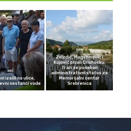
BIH
Zvizdić, Magazinović i
Kojović pisali Crishocku:
Traži se poseban
BIH
administrativni status za
i izašli na ulice,
Memorijalni centar
evni nestanci vode
Srebrenica