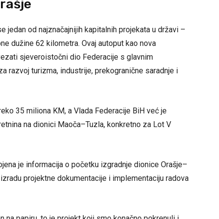
rašje
e jedan od najznačajnijih kapitalnih projekata u državi –
ne dužine 62 kilometra. Ovaj autoput kao nova
vezati sjeveroistočni dio Federacije s glavnim
za razvoj turizma, industrije, prekogranične saradnje i
reko 35 miliona KM, a Vlada Federacije BiH već je
retnina na dionici Maoča–Tuzla, konkretno za Lot V
ojena je informacija o početku izgradnje dionice Orašje–
izradu projektne dokumentacije i implementaciju radova
 na papiru, to je projekt koji smo konačno pokrenuli i