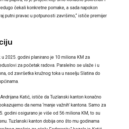
u predugo čekali konkretne pomake, a sada napokon
aj putni pravac u potpunosti završimo,“ ističe premijer
ciju
 u 2025. godini planirano je 10 miliona KM za
reduslovi za početak radova. Paralelno se ulaže i u
ona, od završetka kružnog toka u naselju Slatina do
 općinama.
 Andrijana Katić, ističe da Tuzlanski kanton konačno
pokazujemo da nema ‘manje važnih’ kantona. Samo za
. godini osigurano je više od 56 miliona KM, to su
enu. Tuzlanski kanton dobija ono što mu godinama