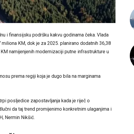
lnu i finansijsku podršku kakvu godinama čeka. Vlada
7 miliona KM, dok je za 2025. planirano dodatnih 36,38
 KM namijenjenih modernizaciji putne infrastrukture u
dnosu prema regiji koja je dugo bila na marginama
pi posljedice zapostavljanja kada je riječ o
učni da taj trend promijenimo konkretnim ulaganjima i
iH, Nermin Nikšić.