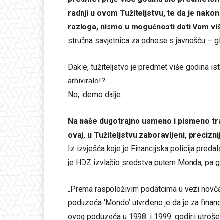
radnji u ovom Tužiteljstvu, te da je nak
razloga, nismo u mogućnosti dati Vam viš
stručna savjetnica za odnose s javnošću – g
Dakle, tužiteljstvo je predmet više godina ist
arhiviralo!?
No, idemo dalje.
Na naše dugotrajno usmeno i pismeno traž
ovaj, u Tužiteljstvu zaboravljeni, preciz
Iz izvješća koje je Financijska policija preda
je HDZ izvlačio sredstva putem Monda, pa ga
„Prema raspoloživim podatcima u vezi novčan
poduzeća ‘Mondo’ utvrđeno je da je za fina
ovog poduzeća u 1998. i 1999. godini utroše