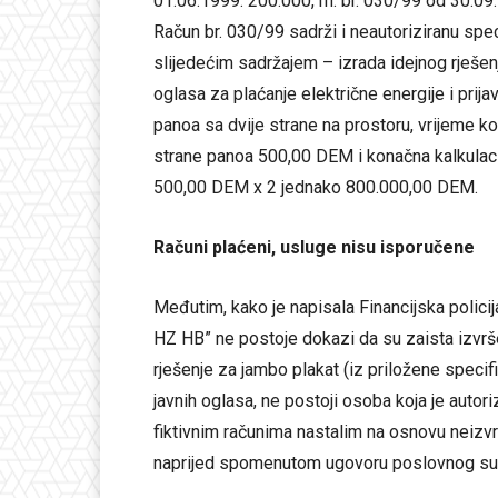
01.06.1999: 200.000, rn. br. 030/99 od 30.0
Račun br. 030/99 sadrži i neautoriziranu spec
slijedećim sadržajem – izrada idejnog rješen
oglasa za plaćanje električne energije i prija
panoa sa dvije strane na prostoru, vrijeme k
strane panoa 500,00 DEM i konačna kalkulacij
500,00 DEM x 2 jednako 800.000,00 DEM.
Računi plaćeni, usluge nisu isporučene
Međutim, kako je napisala Financijska polic
HZ HB” ne postoje dokazi da su zaista izvr
rješenje za jambo plakat (iz priložene specifi
javnih oglasa, ne postoji osoba koja je autor
fiktivnim računima nastalim na osnovu neiz
naprijed spomenutom ugovoru poslovnog su