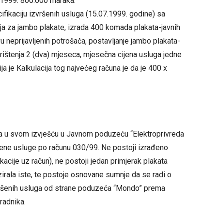
9.1999: 800.000 maraka.
ifikaciju izvršenih usluga (15.07.1999. godine) sa
ja za jambo plakate, izrada 400 komada plakata-javnih
vu neprijavljenih potrošača, postavljanje jambo plakata-
orištenja 2 (dva) mjeseca, mjesečna cijena usluga jedne
a je Kalkulacija tog najvećeg računa je da je 400 x
ija u svom izvješću u Javnom poduzeću “Elektroprivreda
šene usluge po računu 030/99. Ne postoji izrađeno
kacije uz račun), ne postoji jedan primjerak plakata
izirala iste, te postoje osnovane sumnje da se radi o
vršenih usluga od strane poduzeća “Mondo” prema
radnika.