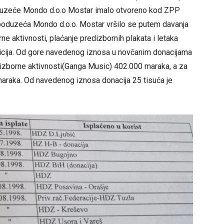
oduzeće Mondo d.o.o Mostar imalo otvoreno kod ZPP
 poduzeća Mondo d.o.o. Mostar vršilo se putem davanja
ne aktivnosti, plaćanje predizbornih plakata i letaka
olicija. Od gore navedenog iznosa u novčanim donacijama
izborne aktivnosti(Ganga Music) 402.000 maraka, a za
araka. Od navedenog iznosa donacija 25 tisuća je