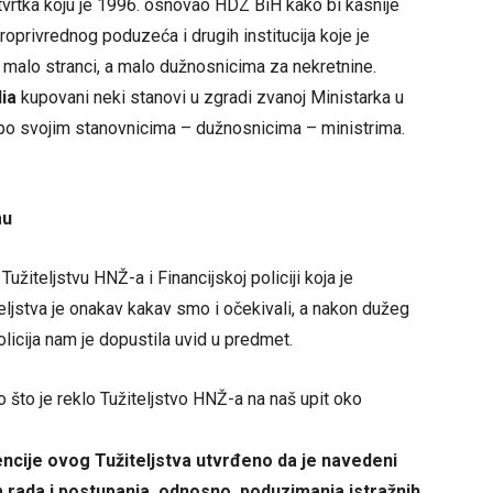
vrtka koju je 1996. osnovao HDZ BiH kako bi kasnije
roprivrednog poduzeća i drugih institucija koje je
 malo stranci, a malo dužnosnicima za nekretnine.
ia
kupovani neki stanovi u zgradi zvanoj Ministarka u
a po svojim stanovnicima – dužnosnicima – ministrima.
mu
žiteljstvu HNŽ-a i Financijskoj policiji koja je
eljstva je onakav kakav smo i očekivali, a nakon dužeg
licija nam je dopustila uvid u predmet.
što je reklo Tužiteljstvo HNŽ-a na naš upit oko
ncije ovog Tužiteljstva utvrđeno da je navedeni
 rada i postupanja, odnosno, poduzimanja istražnih