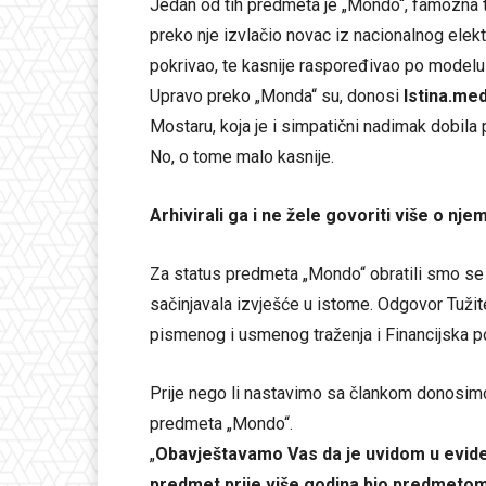
Jedan od tih predmeta je „Mondo“, famozna t
preko nje izvlačio novac iz nacionalnog elekt
pokrivao, te kasnije raspoređivao po modelu
Upravo preko „Monda“ su, donosi
Istina.med
Mostaru, koja je i simpatični nadimak dobil
No, o tome malo kasnije.
Arhivirali ga i ne žele govoriti više o nje
Za status predmeta „Mondo“ obratili smo se Tu
sačinjavala izvješće u istome. Odgovor Tužit
pismenog i usmenog traženja i Financijska po
Prije nego li nastavimo sa člankom donosimo 
predmeta „Mondo“.
„
Obavještavamo Vas da je uvidom u evide
predmet prije više godina bio predmetom