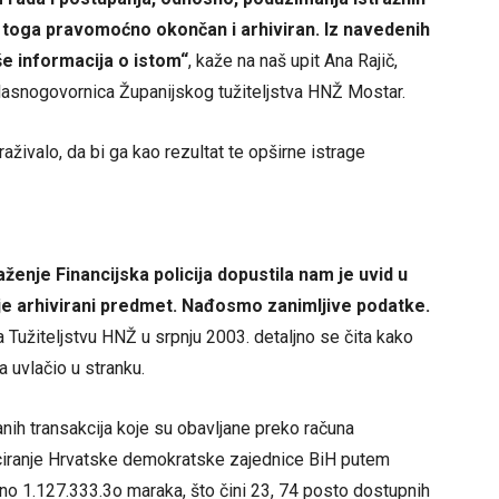
on toga pravomoćno okončan i arhiviran. Iz navedenih
e informacija o istom“
, kaže na naš upit Ana Rajič,
lasnogovornica Županijskog tužiteljstva HNŽ Mostar.
raživalo, da bi ga kao rezultat te opširne istrage
enje Financijska policija dopustila nam je uvid u
nije arhivirani predmet. Nađosmo zanimljive podatke.
la Tužiteljstvu HNŽ u srpnju 2003. detaljno se čita kako
 uvlačio u stranku.
ih transakcija koje su obavljane preko računa
nciranje Hrvatske demokratske zajednice BiH putem
no 1.127.333.3o maraka, što čini 23, 74 posto dostupnih