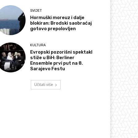
SVIJET
Hormuški moreuz i dalje
blokiran: Brodski saobraćaj
gotovo prepolovljen
KULTURA
Evropski pozorišni spektakl
stiže u BiH: Berliner
Ensemble prvi put na 8.
Sarajevo Festu
Učitati više