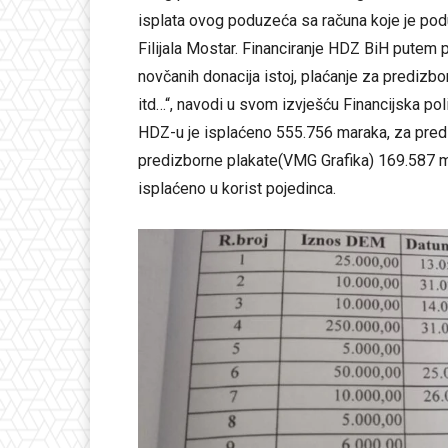
isplata ovog poduzeća sa računa koje je p
Filijala Mostar. Financiranje HDZ BiH putem
novčanih donacija istoj, plaćanje za predizbor
itd…“, navodi u svom izvješću Financijska p
HDZ-u je isplaćeno 555.756 maraka, za pred
predizborne plakate(VMG Grafika) 169.587 m
isplaćeno u korist pojedinca.