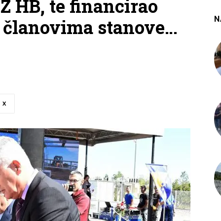
Z HB, te financirao
N
 članovima stanove…
X