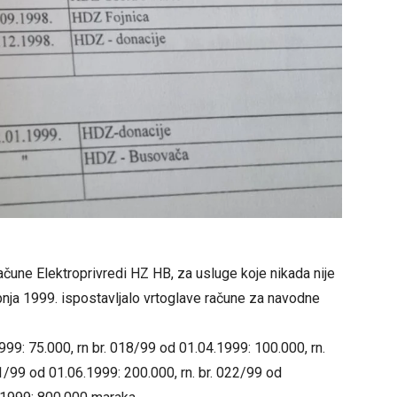
čune Elektroprivredi HZ HB, za usluge koje nikada nije
pnja 1999. ispostavljalo vrtoglave račune za navodne
999: 75.000, rn br. 018/99 od 01.04.1999: 100.000, rn.
21/99 od 01.06.1999: 200.000, rn. br. 022/99 od