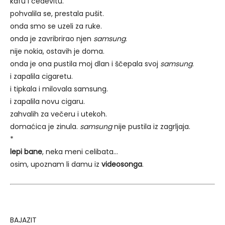
kafu i cedevitu.
pohvalila se, prestala pušit.
onda smo se uzeli za ruke.
onda je zavribrirao njen
samsung
.
nije nokia, ostavih je doma.
onda je ona pustila moj dlan i ščepala svoj
samsung
.
i zapalila cigaretu.
i tipkala i milovala samsung.
i zapalila novu cigaru.
zahvalih za večeru i utekoh.
domaćica je zinula.
samsung
nije pustila iz zagrljaja.
*
lepi bane
, neka meni celibata…
osim, upoznam li damu iz
videosonga
.
BAJAZIT