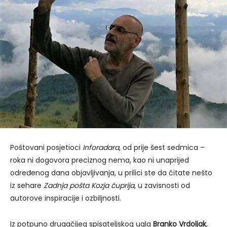
Poštovani posjetioci
Inforadara
, od prije šest sedmica –
roka ni dogovora preciznog nema, kao ni unaprijed
određenog dana objavljivanja, u prilici ste da čitate nešto
iz sehare
Zadnja pošta Kozja ćuprija
, u zavisnosti od
autorove inspiracije i ozbiljnosti.
Iz potpuno drugačijeg spisateljskog ugla
Branko Vrdoljak
,