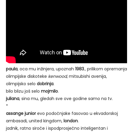
paula
, oca mu inžinjera, upoznah
1983
., prilikom opremanja
olimpijske diskoteke
kenwood
, mitsubishi avenija,
olimpijsko selo
dobrinja
.
bilo blizu još selo
mojmilo
.
juliana
, sina mu, gledah sve ove godine samo na tv.
*
assange junior
evo podočnjake fasovao u ekvadorskoj
ambasadi, united kingdom,
london
.
jadnik, ratno siroče i ispodprosječno inteligentan i