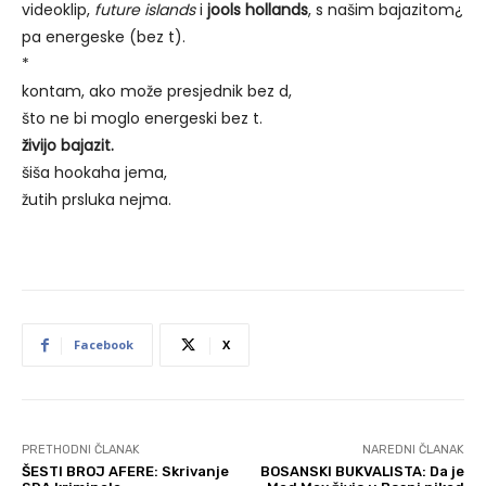
videoklip,
future islands
i
jools hollands
, s našim bajazitom¿
pa energeske (bez t).
*
kontam, ako može presjednik bez d,
što ne bi moglo energeski bez t.
živijo bajazit.
šiša hookaha jema,
žutih prsluka nejma.
Facebook
X
PRETHODNI ČLANAK
NAREDNI ČLANAK
ŠESTI BROJ AFERE: Skrivanje
BOSANSKI BUKVALISTA: Da je