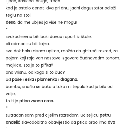
i jede, kašikica, druga, treća…
kad je ostalo cenat-dva pri dnu, jadni degustator odloži
teglu na stol.
deso
, da me ubiješ ja više ne mogu!
*
svakodnevno bih baki davao raport iz škole.
ali odmori su bili tajna.
sve dok baku nisam upitao, možda drugi-treći razred, za
pojam koji raja van nastave izgovara čudnovatim tonom.
majkice, šta je to
pi*ka?
ona vrisnu, od koga si to čuo?
od
paše
i
eska
i
plamenka
i
dragana
.
bambo, snašla se baka a tako mi tepala kad je bila od
volje,
to ti je
ptica zvana orao.
*
sutradan sam pred cijelim razredom, učiteljicu
petru
anđelić
slavodobitno obavijestio da ptica orao ima
dva