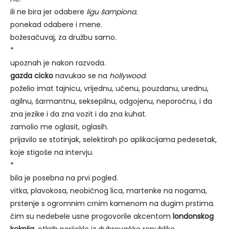
ili ne bira jer odabere
ligu šampiona.
ponekad odabere i mene.
božesačuvaj, za družbu samo.
*
upoznah je nakon razvoda.
gazda cicko
navukao se na
hollywood
.
poželio imat tajnicu, vrijednu, učenu, pouzdanu, urednu,
agilnu, šarmantnu, seksepilnu, odgojenu, neporočnu, i da
zna jezike i da zna vozit i da zna kuhat.
zamolio me oglasit, oglasih.
prijavilo se stotinjak, selektirah po aplikacijama pedesetak,
koje stigoše na intervju.
*
bila je posebna na prvi pogled.
vitka, plavokosa, neobičnog lica, martenke na nogama,
prstenje s ogromnim crnim kamenom na dugim prstima.
čim su nedebele usne progovorile akcentom
londonskog
koknija
, otkrih porijeklo iz dubrovačke republike.