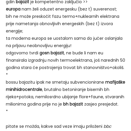
gdin
bajazit
je kompetentno zaključio >>
europa
nam želi oduzet energesku (bez t) suverenost;
bih ne može preskočit fazu termo+nuklearnih elektrana
prije nametanja obnovljivih energeskih (bez t) izvora
energije;
ta moderna europa se uostalom sama do jučer oslanjala
na prljavu neobnovljivu energiju!
odgovorno tvrdi
gosn bajazit
, ne bude li nam eu
finansirala izgradnju novih termoelektrana, još narednih 50
godina stara će postrojenja trovat bh stanovništvo+okoliš.
*
bossu bajazitu ipak ne smetaju subvencionirane
mafijaške
minihidrocentrale
, brutalno betoniranje bisernih bh
rijeka+potoka, nemilosrdno ubijanje flore+faune, stvaranih
milionima godina prije no je
bh bajazit
zasjeo presjedat.
*
pitate se možda, kakve sad veze imaju priloženi
bbc