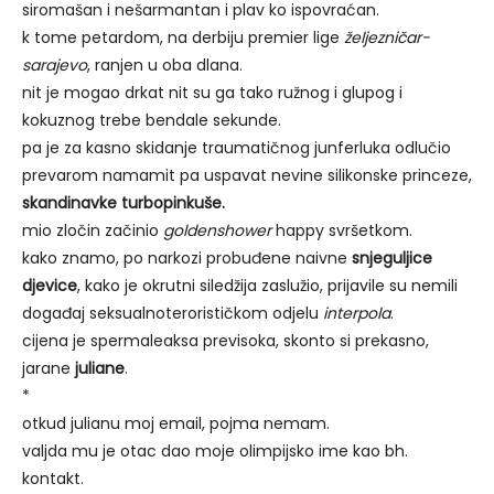
siromašan i nešarmantan i plav ko ispovraćan.
k tome petardom, na derbiju premier lige
željezničar-
sarajevo
, ranjen u oba dlana.
nit je mogao drkat nit su ga tako ružnog i glupog i
kokuznog trebe bendale sekunde.
pa je za kasno skidanje traumatičnog junferluka odlučio
prevarom namamit pa uspavat nevine silikonske princeze,
skandinavke turbopinkuše.
mio zločin začinio
goldenshower
happy svršetkom.
kako znamo, po narkozi probuđene naivne
snjeguljice
djevice
, kako je okrutni siledžija zaslužio, prijavile su nemili
događaj seksualnoterorističkom odjelu
interpola
.
cijena je spermaleaksa previsoka, skonto si prekasno,
jarane
juliane
.
*
otkud julianu moj email, pojma nemam.
valjda mu je otac dao moje olimpijsko ime kao bh.
kontakt.