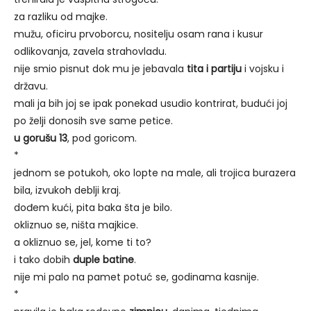
za razliku od majke.
mužu, oficiru prvoborcu, nositelju osam rana i kusur
odlikovanja, zavela strahovladu.
nije smio pisnut dok mu je jebavala
tita i partiju
i vojsku i
državu.
mali ja bih joj se ipak ponekad usudio kontrirat, budući joj
po želji donosih sve same petice.
u gorušu 13
, pod goricom.
*
jednom se potukoh, oko lopte na male, ali trojica burazera
bila, izvukoh deblji kraj.
dođem kući, pita baka šta je bilo.
okliznuo se, ništa majkice.
a okliznuo se, jel, kome ti to?
i tako dobih
duple batine
.
nije mi palo na pamet potuć se, godinama kasnije.
*