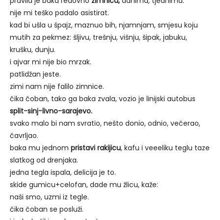
pravila je baka redovno
zimnicu,
danima, tjednima.
nije mi teško padalo asistirat.
kad bi ušla u špajz, maznuo bih, njamnjam, smjesu koju
mutih za pekmez: šljivu, trešnju, višnju, šipak, jabuku,
krušku, dunju.
i ajvar mi nije bio mrzak.
patlidžan jeste.
zimi nam nije falilo zimnice.
čika čoban, tako ga baka zvala, vozio je linijski autobus
split-sinj-livno-sarajevo.
svako malo bi nam svratio, nešto donio, odnio, večerao,
čavrljao.
baka mu jednom
pristavi rakijicu
, kafu i veeeliku teglu taze
slatkog od drenjaka.
jedna tegla ispala, delicija je to.
skide gumicu+celofan, dade mu žlicu, kaže:
naši smo, uzmi iz tegle.
čika čoban se posluži.