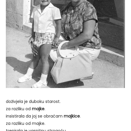
doživjela je duboku starost.
za razliku od
majke
.
insistirala da joj se obraćam
majkice
.
za razliku od majke.
trenirala je vaspitnu strogoću.