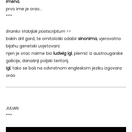
imena.
prvo ime je orao…
***
Branko Vrdoljak postscriptum >>
bakin dril gard, te ornitološki odabir
sinonima
, vjerovatno
bijahu genetski uvjetovani.
njen je otac naime bio
ludwig igl
, plemić iz austrougarske
galicije, današnji poljski teritorij.
igl
, tako se baš na odvratnom engleskom jeziku izgovara
orao
JULIAN
***