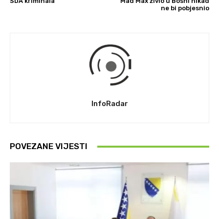
SDA kriminala
Mad Max živio u Bosni nikad
ne bi pobjesnio
InfoRadar
POVEZANE VIJESTI