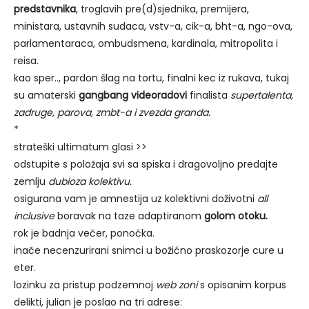
predstavnika
, troglavih pre(d)sjednika, premijera,
ministara, ustavnih sudaca, vstv-a, cik-a, bht-a, ngo-ova,
parlamentaraca, ombudsmena, kardinala, mitropolita i
reisa.
kao sper.., pardon šlag na tortu, finalni kec iz rukava, tukaj
su amaterski
gangbang videoradovi
finalista
supertalenta,
zadruge, parova, zmbt-a i zvezda granda.
*
strateški ultimatum glasi >>
odstupite s položaja svi sa spiska i dragovoljno predajte
zemlju
dubioza kolektivu.
osigurana vam je amnestija uz kolektivni doživotni
all
inclusive
boravak na taze adaptiranom
golom otoku.
rok je badnja večer, ponoćka.
inače necenzurirani snimci u božićno praskozorje cure u
eter.
lozinku za pristup podzemnoj
web zoni
s opisanim korpus
delikti, julian je poslao na tri adrese: