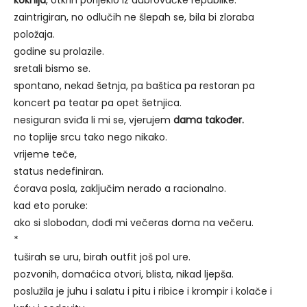
zaintrigiran, no odlučih ne šlepah se, bila bi zloraba
položaja.
godine su prolazile.
sretali bismo se.
spontano, nekad šetnja, pa baštica pa restoran pa
koncert pa teatar pa opet šetnjica.
nesiguran sviđa li mi se, vjerujem
dama također.
no toplije srcu tako nego nikako.
vrijeme teče,
status nedefiniran.
ćorava posla, zaključim nerado a racionalno.
kad eto poruke:
ako si slobodan, dođi mi večeras doma na večeru.
*
tuširah se uru, birah outfit još pol ure.
pozvonih, domaćica otvori, blista, nikad ljepša.
poslužila je juhu i salatu i pitu i ribice i krompir i kolače i