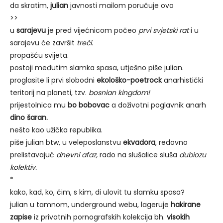
da skratim,
julian
javnosti mailom poručuje ovo
>>
u
sarajevu
je pred vijećnicom počeo
prvi svjetski rat
i u
sarajevu će završit
treći.
propašću svijeta.
postoji međutim slamka spasa, utješno piše julian.
proglasite li prvi slobodni
ekološko-poetrock
anarhistički
teritorij na planeti, tzv.
bosnian kingdom!
prijestolnica mu
bo bobovac
a doživotni poglavnik anarh
dino šaran.
nešto kao užička republika.
piše julian btw, u veleposlanstvu
ekvadora
, redovno
prelistavajuć
dnevni afaz,
rado na slušalice sluša
dubiozu
kolektiv.
*
kako, kad, ko, čim, s kim, di ulovit tu slamku spasa?
julian u tamnom, underground webu, lageruje
hakirane
zapise
iz privatnih pornografskih kolekcija bh.
visokih