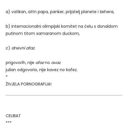
a) vatikan, attn papa, panker, prijatelj planete i šehera,
b) internacionalni olimpijski komitet na čelu s donaldom
putinom titom samaranom duckom,
c)
dnevni afaz.
prigovorih, nije
afaz
no
avaz
.
julian odgovorio, nije kavez no kafez.
*
ŽIVJELA PORNOGRAFIJA!
CELIBAT
***