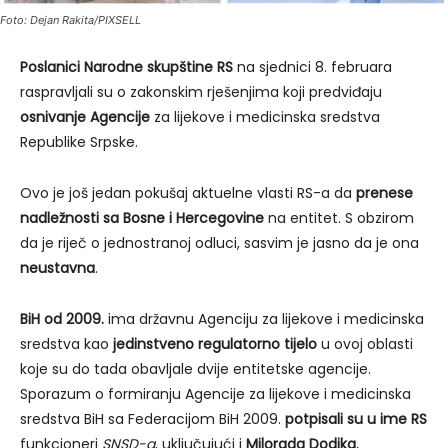
Foto: Dejan Rakita/PIXSELL
Poslanici Narodne skupštine RS
na sjednici 8. februara
raspravljali su o zakonskim rješenjima koji predviđaju
osnivanje Agencije
za lijekove i medicinska sredstva
Republike Srpske.
Ovo je još jedan pokušaj aktuelne vlasti RS-a da
prenese
nadležnosti sa Bosne i Hercegovine
na entitet. S obzirom
da je riječ o jednostranoj odluci, sasvim je jasno da je ona
neustavna
.
BiH od 2009.
ima državnu Agenciju za lijekove i medicinska
sredstva kao
jedinstveno regulatorno tijelo
u ovoj oblasti
koje su do tada obavljale dvije entitetske agencije.
Sporazum o formiranju Agencije za lijekove i medicinska
sredstva BiH sa Federacijom BiH 2009.
potpisali su u ime RS
funkcioneri
SNSD-a
, uključujući i
Milorada Dodika
,