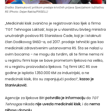
Draško Stanivuković prilikom predaje krivičnih prijava Specijalnom tužilaštvu
RS (Photo: Dejan Rakita/PIXSELL)
„Medicinski kisik zvanično je registrovan kao lijek a firma
‘TGT Tehnogas Laktaši’, koja je u vlasništvu bivšeg ministra
unutrašnjih poslova RS Stanislava Čađe, koji je i istaknuti
član Dodikovog SNSD-a, od 2017. prodaje tehnički gas kao
medicinski zdravstvenim ustanovama RS. Šta se nalazi u
ovim bocama – ne mogu da tvrdim, ali te firme nema ni
u registru firmi koje se bave prometom lijekova na veliko,
ni u registru proizvođača lijekova. Toj firmi UKC RS ove
godine je isplatio 1.350.000 KM za industrijski, a ne
medicinski kisik, što su zapanjujući podaci“,
kazao je
Stanivuković
.
Agencije za lijekove BiH
potvrdila je informaciju
da
TGT
Tehnogas
nikada
nije uvezla medicinski kisik
, i da
nema
njihovu dozvolu.