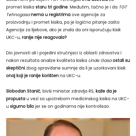
promet kisika
staru tri godine
. Međutim, tačno je i da
TGT
Tehnogasa
nema u registrima
ove agencije za
proizvodnju i promet kisika, pa je logično pitanje zašto
Agencija za lijekove, ako je znala da oni isporučuju kisik
UKC-u,
ranije nije reagovala?
Dio javnosti ali i pojedini stručnjaci iz oblasti zdravstva i
nakon rezultata analize kvaliteta kisika
Linde Gasa
ostali su
skeptični
zbog opravdane sumnje da li je uzorkovani kisik
onaj koji je ranije korišten
na UKC-u.
Slobodan Stanić
, bivši ministar zdravlja RS,
kaže da je
propusta
u vezi sa upotrebom medicinskog kisika na UKC-
u
sigurno bilo
jer se on godinama nije kontrolisao.