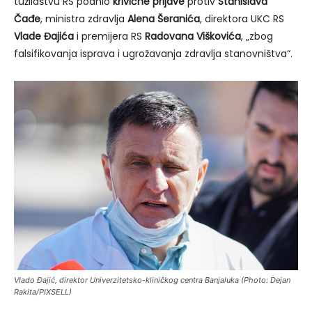
tužilaštvu RS podnio
krivične prijave
protiv
Stanislava
Čađe
, ministra zdravlja
Alena Šeranića
, direktora UKC RS
Vlade Đajića
i premijera RS
Radovana Viškovića
, „zbog
falsifikovanja isprava i ugrožavanja zdravlja stanovništva“.
Vlado Đajić, direktor Univerzitetsko-kliničkog centra Banjaluka (Photo: Dejan
Rakita/PIXSELL)