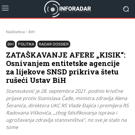
Naslovnica
BiH
BIH
POLITIKA
RADAR DOSSIER
ZATAŠKAVANJE AFERE „KISIK“:
Osnivanjem entitetske agencije
za lijekove SNSD prikriva štetu
rušeći Ustav BiH
Stanivuković je 28. septembra 2021. podnio krivične
prijave protiv Stanislava Čađe, ministra zdravlja Alena
Šeranića, direktora UKC RS Vlade Đajića i premijera RS
Radovana Viškovića, „zbog falsifikovanja isprava i
ugrožavanja zdravlja stanovništva“, no sve je stalo na
tome