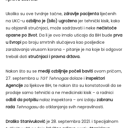
Ukoliko su ove tvrdnje tačne,
zdravlje pacijenta
liječenih
na UKC-u
ozbiljno je (bilo) ugroženo
jer tehnički kisik, kako
su objasnili stručnjaci, može sadržavati i neke
nečistoće
opasne po život
. Da li je ovo imalo uticaja da BiH bude
prva
u Evropi
po broju smrtnih slučajeva kao posljedice
zaražavanja virusom korona – pitanje je na koje bi odgovor
trebali dati
stručnjaci i pravna država.
Nakon što su se
mediji ozbiljnije počeli baviti
ovom pričom,
27. septembra u
TGT Tehnogas
dolaze i
inspektori
Agencije
za lijekove BiH, te nakon što su konstatovali da se
prodaje samo tehnički a ne medicinski kisik – a radnici
odbili da potpišu
nalaz inspektora – oni izdaju
zabranu
rada
Tehnogasu
do otklanjanja svih nepravilnosti.
Draško Stanivuković
je 28. septembra 2021. i Specijalnom