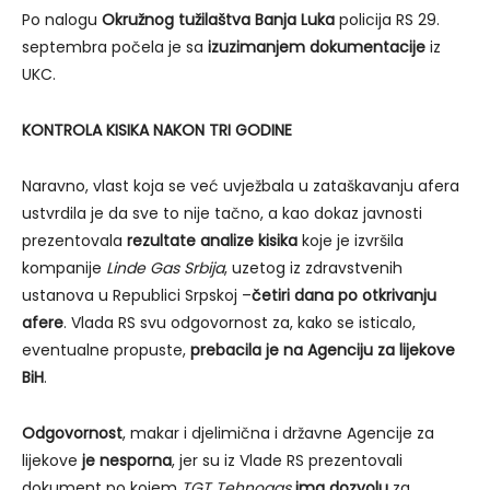
Po nalogu
Okružnog tužilaštva Banja Luka
policija RS 29.
septembra počela je sa
izuzimanjem dokumentacije
iz
UKC.
KONTROLA KISIKA NAKON TRI GODINE
Naravno, vlast koja se već uvježbala u zataškavanju afera
ustvrdila je da sve to nije tačno, a kao dokaz javnosti
prezentovala
rezultate analize kisika
koje je izvršila
kompanije
Linde Gas Srbija
, uzetog iz zdravstvenih
ustanova u Republici Srpskoj –
četiri dana po otkrivanju
afere
. Vlada RS svu odgovornost za, kako se isticalo,
eventualne propuste,
prebacila je na Agenciju za lijekove
BiH
.
Odgovornost
, makar i djelimična i državne Agencije za
lijekove
je nesporna
, jer su iz Vlade RS prezentovali
dokument po kojem
TGT Tehnogas
ima dozvolu
za