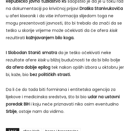
Republičko javno tužilaštvo RS
saopštilo je da je u toku rad
na dokumentaciji po krivičnoj prijavi
Draška Stanivukovića
u aferi kiseonik i da više informacija slijedom toga ne
mogu prezentovati javnosti, što bi trebalo da znači da se
teško u skorije vrijeme može očekivati da će afera
kisik
rezultirati
kažnjavanjem bilo koga.
I Slobodan Stanić smatra
da je teško očekivati neke
rezultate afere
kisik
u bližoj budućnosti te da bi bilo bolje
da afera dobije epilog
tek nakon opših izbora u oktobru jer
bi, kaže, bio
bez političkih strasti.
Da li će do tada biti formirana i entitetska agencija za
lijekove i medicinska sredstva, što bi bio
udar na ustavni
poredak BiH
i koju neće priznavati niko osim eventualno
Srbije
, ostaje nam da vidimo.
TAGS
afera kisik
bosna i hercegovina