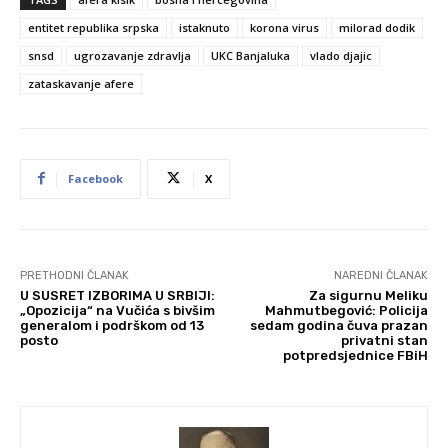
entitet republika srpska
istaknuto
korona virus
milorad dodik
snsd
ugrozavanje zdravlja
UKC Banjaluka
vlado djajic
zataskavanje afere
Facebook
X
PRETHODNI ČLANAK
NAREDNI ČLANAK
U SUSRET IZBORIMA U SRBIJI:
Za sigurnu Meliku
„Opozicija“ na Vučića s bivšim
Mahmutbegović: Policija
generalom i podrškom od 13
sedam godina čuva prazan
posto
privatni stan
potpredsjednice FBiH