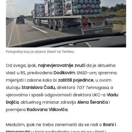
Fotografija koju je objavio Stanić na Twitteru
Od svega, ipak,
najnevjerovatnije zvuči
da je aktuelna
vlast u RS, predvođena
Dodikovim
SNSD-om
, spremna
mijenjati i zakone kako bi
zaštitili pojedince
, u ovom
slučaju
Stanislava Čađu,
direktora
TGT Tehnogasa
, a
vjerovatno i spasili odgovornosti direktora UKC-a
Vladu
Đajića
, aktuelnog ministar zdravlja
Alena Šeranića
i
premijera
Radovana Viškovića
.
Međutim, ipak ne treba zanemariti da se radi o
Bosni i
Hercegovini
u kojoj podjednako i sve nivoe vlasti i