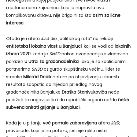
međunarodnu zajednicu, koja je napravila ovu
komplikovanu državu, nije briga ni za šta
osim za lične
interese.
Otuda je i afera
kisik
dio „političkog rata“ na relaciji
entitetska i lokalna vlast u Banjaluci
, koji se vodi od
lokalnih
izbora 2020.
kada je
SNSD
nakon dvodecenijske vladavine
poražen
u utrci za gradonačelnika
. Iako je sa koalicionim
partnerima
SNSD
osigurao skupštinsku većinu, lider te
stranke
Milorad Dodik
netom po objavljivanju izbornih
rezultata saopštio da nijedan prijedlog novog
gradonačelnika Banjaluke
Draška Stanivukovića
neće
podržati te nagovijestio i da republički organi možda
neće
subvencionirati grijanje u Banjaluci.
Kada je u pitanju
već pomalo zaboravljena
afera
kisik
,
pravosuđe, koje je na potezu, još nije reklo ništa.