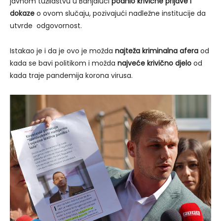
javnom tužilaštvu u Banjaluci
podnio krivične prijave i
dokaze
o ovom slučaju, pozivajući nadležne institucije da
utvrde odgovornost.
Istakao je i da je ovo je možda
najteža kriminalna afera
od
kada se bavi politikom i možda
najveće krivično djelo
od
kada traje pandemija korona virusa.