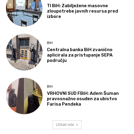
TI BiH: Zabilježene masovne
zloupotrebe javnih resursa pred
izbore
BIH
Centralna banka BiH zvanično
aplicirala za pristupanje SEPA
području
BIH
VRHOVNI SUD FBiH: Adem Šuman
pravosnažno osuđen za ubistvo
Farisa Pendeka
Učitati više