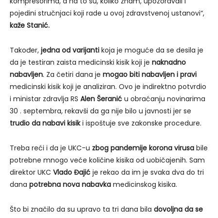
kompresorima, a na to su, koliko znam, upozoravali i
pojedini stručnjaci koji rade u ovoj zdravstvenoj ustanovi“,
kaže Stanić.
Također,
jedna od varijanti
koja je moguće da se desila je
da je testiran zaista medicinski kisik koji je
naknadno
nabavljen
. Za četiri dana je
mogao biti nabavljen i pravi
medicinski kisik koji je analiziran. Ovo je indirektno potvrdio
i ministar zdravlja RS
Alen Šeranić
u obraćanju novinarima
30 . septembra, rekavši da ga nije bilo u javnosti jer se
trudio da nabavi kisik
i ispoštuje sve zakonske procedure.
Treba reći i da je UKC-u
zbog pandemije korona virusa
bile
potrebne mnogo veće količine kisika od uobičajenih. Sam
direktor UKC
Vlado Đajić
je rekao da im je svaka dva do tri
dana
potrebna nova nabavka
medicinskog kisika.
Što bi značilo da su upravo ta tri dana bila
dovoljna
da se