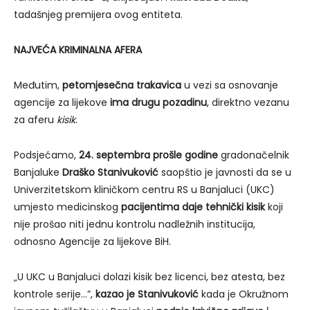
tadašnjeg premijera ovog entiteta.
NAJVEĆA KRIMINALNA AFERA
Međutim,
petomjesečna trakavica
u vezi sa osnovanje
agencije za lijekove
ima drugu pozadinu
, direktno vezanu
za aferu
kisik
.
Podsjećamo,
24. septembra prošle godine
gradonačelnik
Banjaluke
Draško Stanivuković
saopštio je javnosti da se u
Univerzitetskom kliničkom centru RS u Banjaluci (UKC)
umjesto medicinskog
pacijentima daje tehnički kisik
koji
nije prošao niti jednu kontrolu nadležnih institucija,
odnosno Agencije za lijekove BiH.
„U UKC u Banjaluci dolazi kisik bez licenci, bez atesta, bez
kontrole serije…”,
kazao je Stanivuković
kada je Okružnom