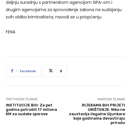
daljnju suradnju s partnerskom agencijom SIPA-om i
drugim agencijama za sprovođenje zakona na suzbijanju
svih oblika kriminaliteta, navodi se u priopćenju.
FENA
Facebook
X
PRETHODNI ČLANAK
NAREDNI ČLANAK
INSTITUCIJE BiH: Za pet
RIJEKAMA BiH PRIJETI
godina potrošili 17 miliona
UNIŠTENJE: Niko ne
KM za sudske sporove
zaustavlja ilegalne šljunkare
koje godinama devastiraju
prirodu