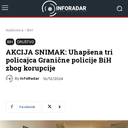
Naslovnica
BiH
BIH
DRUŠTVO
AKCIJA SNIMAK: Uhapšena tri
policajca Granične policije BiH
zbog korupcije
By
InfoRadar
16/12/2024
Facebook
X