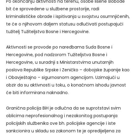
Po okončanju aktivnosti na terenu, osobe lišene slobode
bit će sprovedene u službene prostorije, radi
kriminalističke obrade i ispitivanja u svojstvu osumnjičenih,
te će o njihovom daljem statusu odlučivati postupajući
tužitelj Tužiteljstva Bosne i Hercegovine.
Aktivnosti se provode po naredbama Suda Bosne i
Hercegovine, pod nadzorom Tužiteljstva Bosne i
Hercegovine, u suradnji s Ministarstvima unutarnjih
poslova Republike Srpske i Zeničko – dobojske županije kao
i Obavještajno – sigurnosnom agencijom. Uzimajući u
obzir da su aktivnosti u toku, o konačnom ishodu javnost
će biti informirana naknadno.
Granična policija BiH je odlučna da se suprotstavi svim
oblicima neprofesionalnog i nezakonitog postupanja
policijskih službenika ove bh. policijske agencije i iste
sankcionira u skladu sa zakonom te je opredijeljena za