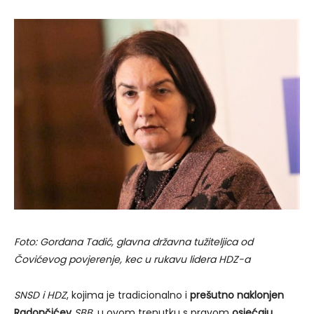
Foto: Gordana Tadić, glavna državna tužiteljica od
Čovićevog povjerenje, kec u rukavu lidera HDZ-a
SNSD i HDZ
, kojima je tradicionalno i
prešutno naklonjen
Radončićev
SBB
, u ovom trenutku s pravom
osjećaju