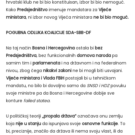
hrvatski klub ne bi bio konstituisan, izbor bi bio nemoguć.
Kako
Predsjedništvo
imenuje mandatara za
Vijeće
ministara
, ni izbor novog Vijeća ministara
ne bi bio moguć.
POGUBNA ODLUKA KOALICIJE SDA-SBB-DF
Na taj način
Bosna i Hercegovina
ostala bi
bez
Predsjedništva
, bez funkcionalnih
domova naroda
pa
samim tim i
parlamenata
i na državnom i na federalnom
nivou, zbog čega
nikakvi zakoni
ne bi mogli biti usvajani.
Vijeće ministara i Vlada FBiH
postojali bi u tehničkom
mandatu, no bilo bi dovoljno samo da
SNSD i HDZ
povuku
svoje ministre pa da Bosna i Hercegovine dobije sve
konture
failed statea.
U političkoj teoriji
„propala država“
označava onu zemlju
koja
nije u stanju
da ispunjava svoje
osnovne funkcije
. To
bi, preciznije, značilo da država ili nema svoju vlast, ili da