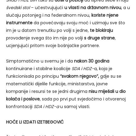
SNSD i HDZ BiH
tako su
došli u poziciji
da ispred sebe imaju
švedski stol
– učestvujujući
u vlasti na državnom nivou
, a u
slučaju potonjeg i na federalnom nivou,
koriste njene
instrumente
da povećavaju svoju moć i uzimaju sve što
im je u datom trenutku po volji s jedne,
te blokiraju
provođenje svega što im nije po volji
s druge strane
,
ucjenjujući pritom svoje bošnjačke partnere.
Simptomatično u svemu je i da
nakon 30 godina
kontinuirane i stabilne koalicije
SDA i HDZ-
a, koja je
funkcionisala po principu
“svakom njegovo”,
gdje su se
matematički dijelile funkcije, ministarstva, javne
kompanije i resursi te se jedni drugima
nisu miješali u dio
kolača i poslove
, sada po prvi put svjedočimo i otvorenoj
konfrontaciji
SDA i HDZ-a
u samoj vlasti.
HOĆE LI IZDATI IZETBEGOVIĆ