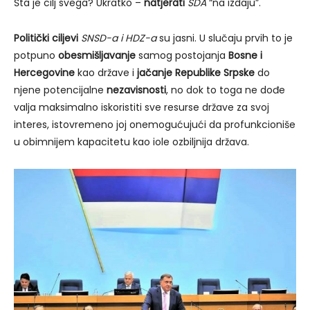
Šta je cilj svega? Ukratko –
natjerati
SDA
“na izdaju”.
Politički ciljevi
SNSD-a i HDZ-a
su jasni. U slučaju prvih to je
potpuno
obesmišljavanje
samog postojanja
Bosne i
Hercegovine
kao države i
jačanje Republike Srpske
do
njene potencijalne
nezavisnosti
, no dok to toga ne dođe
valja maksimalno iskoristiti sve resurse države za svoj
interes, istovremeno joj onemogućujući da profunkcioniše
u obimnijem kapacitetu kao iole ozbiljnija država.