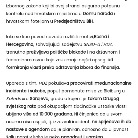
izbornog zakona koji bi ovoj stranci osigurao potpunu
kontrolu nad hrvatskim mjestima u
Domu naroda
i
hrvatskom foteljom u
Predsjedništvu BiH.
Iako se kao povod navode različiti motivi,
Bosna i
Hercegovina
, zahvaljujući sadejstvu
SNSD-a i HDZ
,
trenutno
preživljava
političke blokade
i na državnom i
federalnom nivou koje zauzimaju najširi opseg:
od
formiranja vlasti preko održavanja izbora do finansija.
Uporedo s tim,
HDZ
pokušava
procovirati međunacionalne
incidente
i sukobe, p
oput pomenute mise za Bleiburg u
Katedrali
u
Sarajevu
, gradu u kojem je
tokom Drugog
svjetskog rata
pod okupacijom zločinačke ustaške vlasti
ubijeno
više od
10.000 građana
.
Ni činjenica da u svom
naumu nisu uspjeli, tj. izvazvali incident,
ne sprječava ih
da
nastave s agendom
da je planiran, odnosno da u javnost
šalju narativ kako je neko
napadnut i ugrožen.