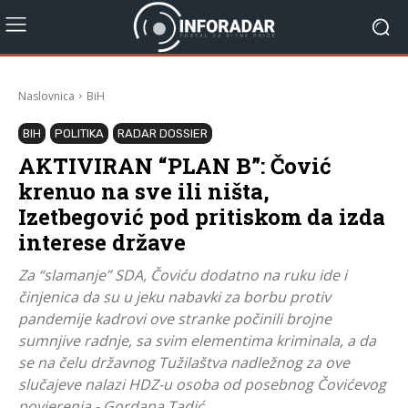
Naslovnica
BiH
BIH
POLITIKA
RADAR DOSSIER
AKTIVIRAN “PLAN B”: Čović
krenuo na sve ili ništa,
Izetbegović pod pritiskom da izda
interese države
Za “slamanje” SDA, Čoviću dodatno na ruku ide i
činjenica da su u jeku nabavki za borbu protiv
pandemije kadrovi ove stranke počinili brojne
sumnjive radnje, sa svim elementima kriminala, a da
se na čelu državnog Tužilaštva nadležnog za ove
slučajeve nalazi HDZ-u osoba od posebnog Čovićevog
povjerenja - Gordana Tadić