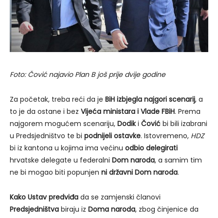
Foto: Čović najavio Plan B još prije dvije godine
Za početak, treba reći da je
BiH izbjegla najgori scenarij
, a
to je da ostane i bez
Vijeća ministara i Vlade FBiH
. Prema
najgorem mogućem scenariju,
Dodik
i
Čović
bi bili izabrani
u Predsjedništvo te bi
podnijeli ostavke
. Istovremeno,
HDZ
bi iz kantona u kojima ima većinu
odbio delegirati
hrvatske delegate u federalni
Dom naroda
, a samim tim
ne bi mogao biti popunjen
ni državni Dom naroda
.
Kako Ustav predviđa
da se zamjenski članovi
Predsjedništva
biraju iz
Doma naroda
, zbog činjenice da