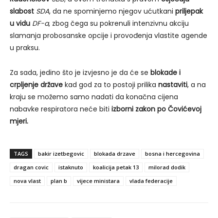
slabost
SDA
, da ne spominjemo njegov ućutkani
priljepak
u vidu
DF-a
, zbog čega su pokrenuli intenzivnu akciju
slamanja probosanske opcije i provođenja vlastite agende
u praksu.
Za sada, jedino što je izvjesno je da će se
blokade i
crpljenje države
kad god za to postoji prilika
nastaviti
, a na
kraju se možemo samo nadati da konačna cijena
nabavke respiratora neće biti
izborni zakon po Čovićevoj
mjeri.
TAGS
bakir izetbegovic
blokada drzave
bosna i hercegovina
dragan covic
istaknuto
koalicija petak 13
milorad dodik
nova vlast
plan b
vijece ministara
vlada federacije