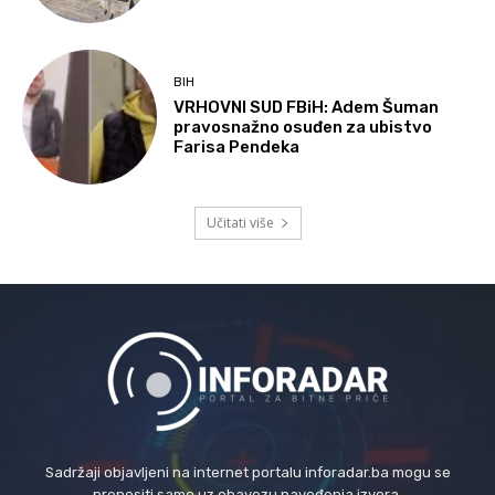
BIH
VRHOVNI SUD FBiH: Adem Šuman
pravosnažno osuđen za ubistvo
Farisa Pendeka
Učitati više
Sadržaji objavljeni na internet portalu inforadar.ba mogu se
prenositi samo uz obavezu navođenja izvora.