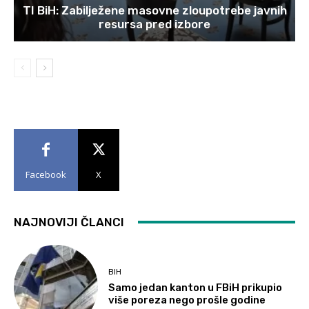
TI BiH: Zabilježene masovne zloupotrebe javnih
resursa pred izbore
Facebook
X
NAJNOVIJI ČLANCI
BIH
Samo jedan kanton u FBiH prikupio
više poreza nego prošle godine