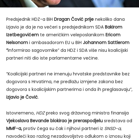
Predsjednik HDZ-a BiH
Dragan Čović prije
nekoliko dana
izjavio je da je na večeri s predsjednikom SDA
Bakirom
Izetbegovićem
te američkim veleposlanikom
Ericom
Nelsonom
i ambasadorom EU u BiH
Johannom Sattlerom
“
informirao sagovornike” da HDZ i SDA više nisu koalicijski
partneri niti dio iste parlamentarne većine.
“Koalicijski partneri ne imenuju hrvatske predstavnike bez
dogovora s Hrvatima, ne predlažu izmjene zakona bez
dogovora s koalicijskim partnerima i onda ih preglasavaju”,
izjavio je Čović
.
Istovremeno,
HDZ
preko svog državnog ministra finansija
Vjekoslava
Bevande
blokirao je preraspodjelu
sredstava od
MMF-a,
protiv čega su čak i njihovi partneri iz
SNSD-a,
navodeći kao razlog nezadovoljstvo odlukom o iznosu koji