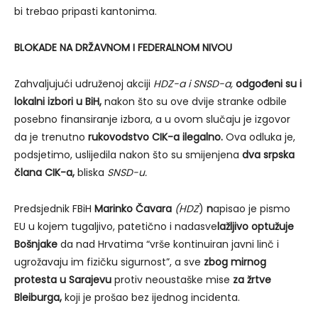
bi trebao pripasti kantonima.
BLOKADE NA DRŽAVNOM I FEDERALNOM NIVOU
Zahvaljujući udruženoj akciji
HDZ-a i SNSD-a,
odgođeni su i
lokalni izbori
u BiH,
nakon što su ove dvije stranke odbile
posebno finansiranje izbora, a u ovom slučaju je izgovor
da je trenutno
rukovodstvo CIK-a ilegalno.
Ova odluka je,
podsjetimo, uslijedila nakon što su smijenjena
dva srpska
člana CIK-a,
bliska
SNSD-u.
Predsjednik FBiH
Marinko Čava
ra
(HDZ
)
n
apisao je pismo
EU u kojem tugaljivo, patetično i nadasve
lažljivo optužuje
Bošnjake
da nad Hrvatima “vrše kontinuiran javni linč i
ugrožavaju im fizičku sigurnost”, a sve
zbog mirnog
protesta u Sarajevu
protiv neoustaške mise
za žrtve
Bleiburga
,
koji je prošao bez ijednog incidenta.