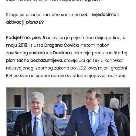
Stoga se pitanje nameće samo po sebi:
svjedočimo li
aktivaciji
plana B
?
Podsjetimo,
plan B
najavljen je prije tačno dvije godine,
u
maju 2018.
iz usta
Dragana Čovića
,
netom nakon
završenog
sastanka s
Dodikom
.
Iako nije precizirao šta taj
plan tačno podrazumijeva
, stavljajući ga tek u kontekst
neusvojenog izbornog zakona po
HDZ-ovoj
mjeri, građani
BiH po svemu sudeći upravo svjedoče njegovoj realizaciji.