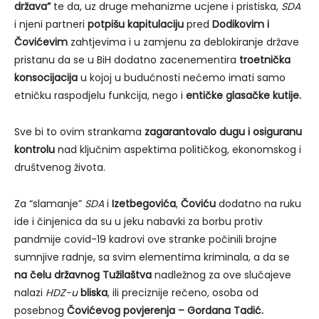
država”
te da, uz druge mehanizme ucjene i pristiska,
SDA
i njeni partneri
potpišu kapitulaciju
pred
Dodikovim i
Čovićevim
zahtjevima i u zamjenu za deblokiranje države
pristanu da se u BiH dodatno zacenementira
troetnička
konsocijacija
u kojoj u budućnosti nećemo imati samo
etničku raspodjelu funkcija, nego i
entičke glasačke kutije.
Sve bi to ovim strankama
zagarantovalo dugu i osiguranu
kontrolu
nad ključnim aspektima političkog, ekonomskog i
društvenog života.
Za “slamanje”
SDA
i
Izetbegovića
,
Čoviću
dodatno na ruku
ide i činjenica da su u jeku nabavki za borbu protiv
pandmije covid-19 kadrovi ove stranke počinili brojne
sumnjive radnje, sa svim elementima kriminala, a da se
na čelu državnog Tužilaštva
nadležnog za ove slučajeve
nalazi
HDZ-u
bliska
, ili preciznije rečeno, osoba od
posebnog
Čovićevog povjerenja – Gordana Tadić.