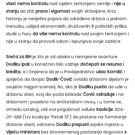
vlast nema kontrolu
nad cijelim teritorijem zemlje i
nije u
stanju
da štiti
prava i sigurnost
svojih državljana. Kroz
historiju je nerijetka pojava da određena država u jednom
trenutku, uslijed ekonomskih, društvenih ili političkih prilika,
dođe u fazu
da više nema kontrolu
nad svojim teritorijem i
nije u stanju da provodi zakon i ispunjava svoje zadaće.
Sreća za BiH
je što je od ulaska u neizvjesne avanture
Dodiku ipak
u konačnici bilo važnije
dočepati se resursa i
kredita
, a i činjenica da je u Predsjedništvo
ušao Komšić
i
spriječio da dvojac
Dodik-Čović
ovlada državom dijelom je
osujetio najgori scenarij. No, ako je
Dodiku pustio
da uđe u
državnu vlast, svoj dio posla blokade
Čović odrađuje
i na
državnom i posebno na entitetskom nivou, i u tome se,
između ostalog, vidi sva pogubnost odluke
kaolicije
SDA-
DF-SBB
(tzv koalicija “Petak 13”) da pristane na formiranje
državne vlasti, odnosno
Dodiku prepusti
srpska mjesta u
Vijeću ministara
bez istovremenog postizanja dogovora
s