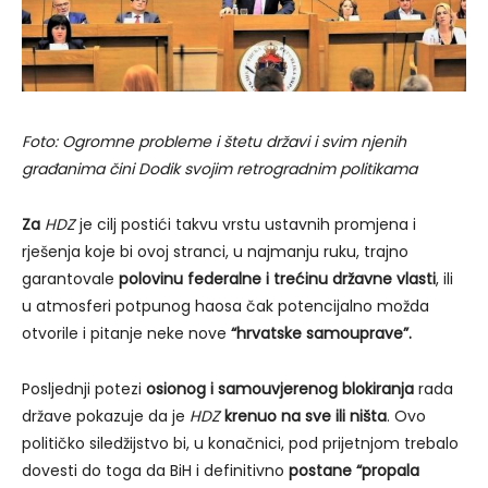
Foto: Ogromne probleme i štetu državi i svim njenih
građanima čini Dodik svojim retrogradnim politikama
Za
HDZ
je cilj postići takvu vrstu ustavnih promjena i
rješenja koje bi ovoj stranci, u najmanju ruku, trajno
garantovale
polovinu federalne i trećinu državne vlasti
, ili
u atmosferi potpunog haosa čak potencijalno možda
otvorile i pitanje neke nove
“hrvatske samouprave”.
Posljednji potezi
osionog i samouvjerenog blokiranja
rada
države pokazuje da je
HDZ
krenuo na sve ili ništa
. Ovo
političko siledžijstvo bi, u konačnici, pod prijetnjom trebalo
dovesti do toga da BiH i definitivno
postane “propala