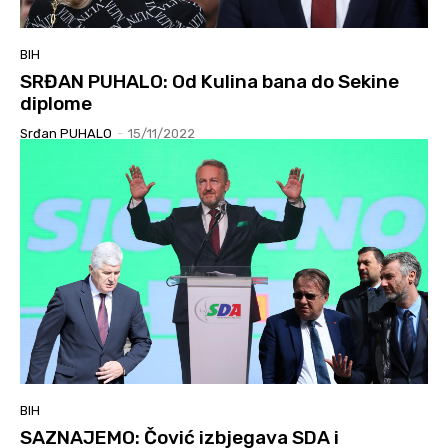
BIH
SRĐAN PUHALO: Od Kulina bana do Sekine
diplome
Srđan PUHALO
-
15/11/2022
BIH
SAZNAJEMO: Čović izbjegava SDA i