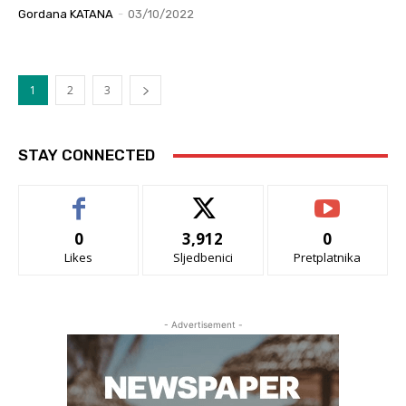
Gordana KATANA
-
03/10/2022
1
2
3
STAY CONNECTED
0
3,912
0
Likes
Sljedbenici
Pretplatnika
- Advertisement -