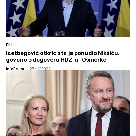
BIH
Izetbegović otkrio šta je ponudio Nikšiću,
govorio o dogovoru HDZ-a i Osmorke
InfoRadar
-
23/11/2022