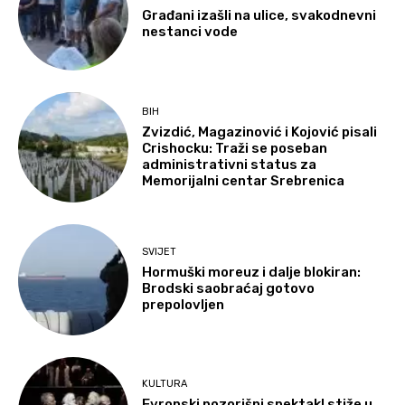
Građani izašli na ulice, svakodnevni
nestanci vode
BIH
Zvizdić, Magazinović i Kojović pisali
Crishocku: Traži se poseban
administrativni status za
Memorijalni centar Srebrenica
SVIJET
Hormuški moreuz i dalje blokiran:
Brodski saobraćaj gotovo
prepolovljen
KULTURA
Evropski pozorišni spektakl stiže u