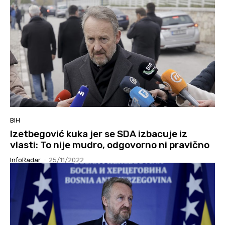
BIH
Izetbegović kuka jer se SDA izbacuje iz
vlasti: To nije mudro, odgovorno ni pravično
InfoRadar
-
25/11/2022