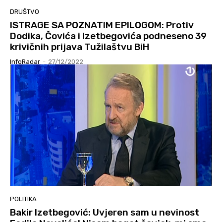
DRUŠTVO
ISTRAGE SA POZNATIM EPILOGOM: Protiv
Dodika, Čovića i Izetbegovića podneseno 39
krivičnih prijava Tužilaštvu BiH
InfoRadar
-
27/12/2022
POLITIKA
Bakir Izetbegović: Uvjeren sam u nevinost