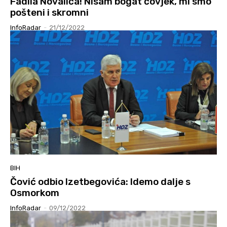
Fadila Novalića! Nisam bogat čovjek, mi smo
pošteni i skromni
InfoRadar
-
21/12/2022
BIH
Čović odbio Izetbegovića: Idemo dalje s
Osmorkom
InfoRadar
-
09/12/2022