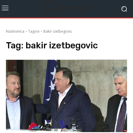
Naslovnica
Tagovi
Bakir izetbegovic
Tag:
bakir izetbegovic