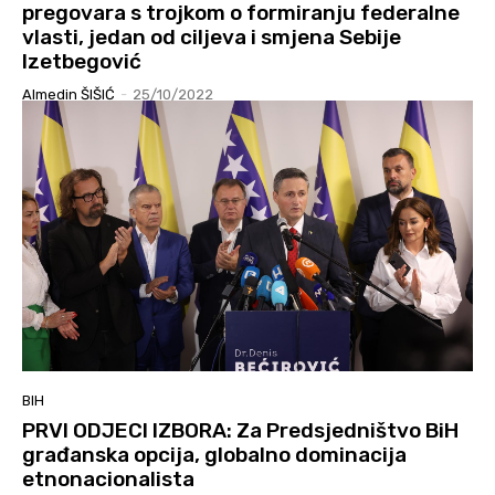
pregovara s trojkom o formiranju federalne
vlasti, jedan od ciljeva i smjena Sebije
Izetbegović
Almedin ŠIŠIĆ
-
25/10/2022
BIH
PRVI ODJECI IZBORA: Za Predsjedništvo BiH
građanska opcija, globalno dominacija
etnonacionalista