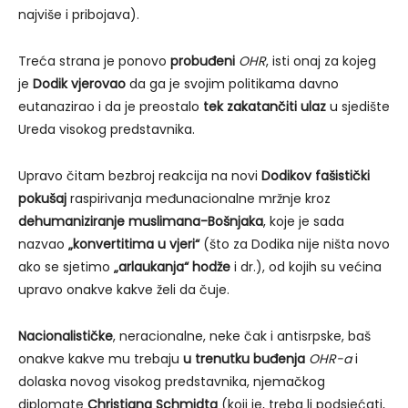
najviše i pribojava).
Treća strana je ponovo
probuđeni
OHR
, isti onaj za kojeg
je
Dodik vjerovao
da ga je svojim politikama davno
eutanazirao i da je preostalo
tek zakatančiti ulaz
u sjedište
Ureda visokog predstavnika.
Upravo čitam bezbroj reakcija na novi
Dodikov fašistički
pokušaj
raspirivanja međunacionalne mržnje kroz
dehumaniziranje muslimana-Bošnjaka
, koje je sada
nazvao
„konvertit
ima u vjeri
“
(što za Dodika nije ništa novo
ako se sjetimo
„arlaukanja“ hodže
i dr.), od kojih su većina
upravo onakve kakve želi da čuje.
Nacionalističke
, neracionalne, neke čak i antisrpske, baš
onakve kakve mu trebaju
u trenutku buđenja
OHR-a
i
dolaska novog visokog predstavnika, njemačkog
diplomate
Christiana Schmidta
(koji je, treba li podsjećati,