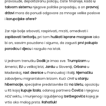
pravosuđe, depolitiziranu policiju, čiste finansije, kada
u
takvom sistemu
njegove politike propadaju, a on
pravnoj
državi
mora da ponudi odgovore za mnoge velike poslove
i
korupcijske afere?
Zar nije bolje srbovati, raspirivati, mrziti, omeđivati i
za
pišavati teritoriju
, pri tom
huškati isprane mozgove
iako
bi on, sasvim pouzdano i sigurno, da zagusti
prvi pokupio
porodicu i djecu
i razgulio na istok.
U jednom trenutku
Dodik
je imao sve.
Trumpizam
u
Americi,
EU
u velikoj krizi,
Janšu
u Sloveniji,
Orbana
u
Mađarskoj,
rast desnice
u Francuskoj i Italiji,
Njemačku
zabavljenu migrantskom krizom. Kući
OHR
u stanju
hibernacije
, specijalne predstavnike EU
na izletu
, opoziciju
u RS kojoj
kupuje lizala
, odanog partnera
Čovića
i njegovu
HDZ
sektu, i munjenog i izgubljenog
Izetbegovića
kojeg je
vrtio oko malog prsta.
Rahatluk!