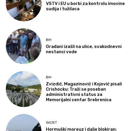
VSTV i EU u borbi za kontrolu imovine
sudija i tužilaca
BIH
Građani izašli na ulice, svakodnevni
nestanci vode
BIH
Zvizdić, Magazinović i Kojović pisali
Crishocku: Traži se poseban
administrativni status za
Memorijalni centar Srebrenica
SVIJET
Hormuški moreuz i dalje blokiran: