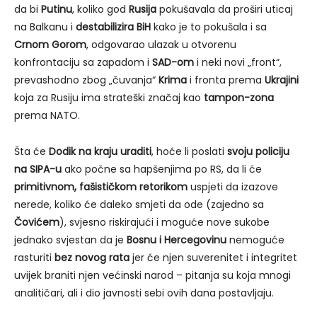
da bi
Putinu
, koliko god
Rusija
pokušavala da proširi uticaj
na Balkanu i
destabilizira BiH
kako je to pokušala i sa
Crnom Gorom
, odgovarao ulazak u otvorenu
konfrontaciju sa zapadom i
SAD-om
i neki novi „front“,
prevashodno zbog „čuvanja“
Krima
i fronta prema
Ukrajin
i
koja za Rusiju ima strateški značaj kao
tampon-zona
prema NATO.
Šta će
Dodik na kraju uraditi
, hoće li poslati
svoju policiju
na SIPA-u
ako počne sa hapšenjima po RS, da li će
primitivnom, fašističkom retorikom
uspjeti da izazove
nerede, koliko će daleko smjeti da ode (zajedno sa
Čovićem
), svjesno riskirajući i moguće nove sukobe
jednako svjestan da je
Bosnu i Hercegovinu
nemoguće
rasturiti
bez novog rata
jer će njen suverenitet i integritet
uvijek braniti njen većinski narod – pitanja su koja mnogi
analitičari, ali i dio javnosti sebi ovih dana postavljaju.