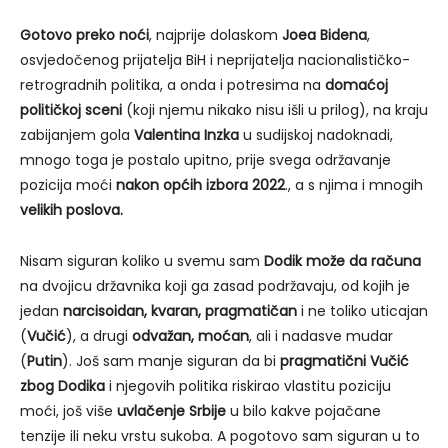
Gotovo preko noći
, najprije dolaskom
Joea Bidena
,
osvjedočenog prijatelja BiH i neprijatelja nacionalističko-
retrogradnih politika, a onda i potresima na
domaćoj
političkoj sceni
(koji njemu nikako nisu išli u prilog), na kraju
zabijanjem gola
Valentina Inzka
u sudijskoj nadoknadi,
mnogo toga je postalo upitno, prije svega održavanje
pozicija moći
nakon
općih izbora 2022
., a s njima i mnogih
velikih poslova.
Nisam siguran koliko u svemu sam
Dodik može da računa
na dvojicu državnika koji ga zasad podržavaju, od kojih je
jedan
narcisoidan
, kvaran, pragmatičan
i ne toliko uticajan
(
Vučić
), a drugi
odvažan, moćan
, ali i nadasve mudar
(
Putin
). Još sam manje siguran da bi
pragmatični Vučić
zbog Dodika
i njegovih politika riskirao vlastitu poziciju
moći, još više
uvlačenje Srbije
u bilo kakve pojačane
tenzije ili neku vrstu sukoba. A pogotovo sam siguran u to