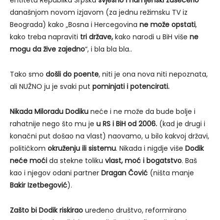
entitetu Republika Srpska
svjesno i namjenski zašećerio
današnjom novom izjavom (za jednu režimsku TV iz
Beograda) kako „Bosna i Hercegovina
ne može opstati
,
kako treba napraviti
tri države,
kako narodi u BiH više
ne
mogu da žive zajedno
“, i bla bla bla..
Tako smo
došli do poente
, niti je ona nova niti nepoznata,
ali NUŽNO ju je svaki put
pominjati i potencirati.
Nikada Miloradu Dodiku
neće i ne može da bude bolje i
rahatnije nego što mu je
u RS i BiH od 2006.
(kad je drugi i
konačni put došao na vlast) naovamo, u bilo kakvoj državi,
političkom
okruženju ili sistemu
. Nikada i nigdje više
Dodik
neće moći
da stekne toliku
vlast, moć i bogatstvo
. Baš
kao i njegov odani partner
Dragan Čović
(ništa manje
Bakir Izetbegović
).
Zašto bi Dodik riskirao
uređeno društvo, reformirano