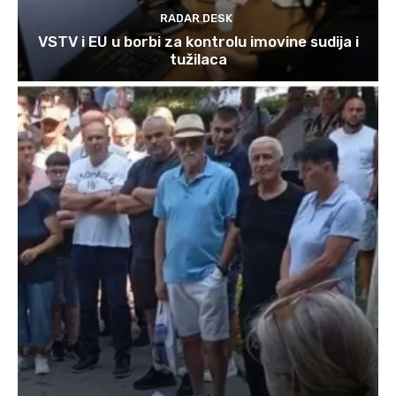
RADAR DESK
VSTV i EU u borbi za kontrolu imovine sudija i
tužilaca