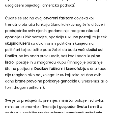
usaglašeni prijedlog i američka podrška).
Čudite se što na ovaj
otvoreni
fašizam
čovjeka koji
trenutno obnaša funkciju člana kolektivnog šefa države i
predsjednika svih njenih građana nije reagirao
niko od
opozicije u RS?
Nemojte, opozicija u RS
ne postoji
, to je tek
skupina luzera
sa atrofiranim političkim karijerama,
političari koji su toliko puta željeli da budu
veći dodici od
Dodika
, pa im onda pravi Dodik, baš kao i sada,
kupi po
lizalo
i pošalje ih u magareću klupu (mnogo je poraznije
što na posljednji
Dodikov fašizam i ksenofobiju
s dna kace
nije reagirao niko od „kolega“ iz RS koji tako zdušno ovih
dana
brane pravo na poricanje genocida
u Srebrenici, ali o
tom drugom prilikom).
Sve je to predsjednik, premijer, ministar policije i zdravlja,
ministar ekonomije i finansija i
gospodar života i smrti
u