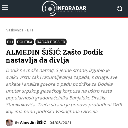
Naslovnica
BiH
BIH
POLITIKA
RADAR DOSSIER
ALMEDIN ŠIŠIĆ: Zašto Dodik
nastavlja da divlja
Dodik ne može natrag. S jedne strane, izgubio je
svaku vrstu čak i razumijevanja zapada, s druge, sve
ankete i analize govore o padu podrške za Dodika
unutar srpskog glasačkog korpusa na uštrb rasta
popularnosti gradonačelnika Banjaluke Draška
Stanivukovića. Treća strana je ponovo probuđeni OHR
koji ima punu podršku Vašingtona i Brisela
By
Almedin ŠIŠIĆ
04/08/2021