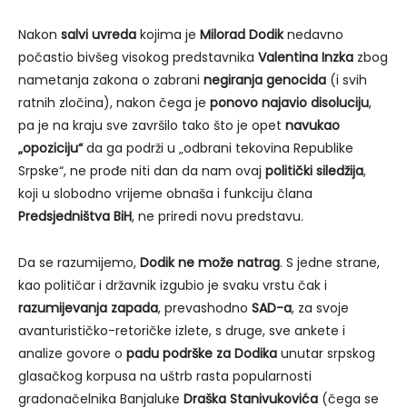
Nakon
salvi uvreda
kojima je
Milorad Dodik
nedavno
počastio bivšeg visokog predstavnika
Valentina Inzka
zbog
nametanja zakona o zabrani
negiranja genocida
(i svih
ratnih zločina), nakon čega je
ponovo najavio disoluciju
,
pa je na kraju sve završilo tako što je opet
navukao
„opoziciju“
da ga podrži u „odbrani tekovina Republike
Srpske“, ne prođe niti dan da nam ovaj
politički siledžija
,
koji u slobodno vrijeme obnaša i funkciju člana
Predsjedništva BiH
, ne priredi novu predstavu.
Da se razumijemo,
Dodik ne može natrag
. S jedne strane,
kao političar i državnik izgubio je svaku vrstu čak i
razumijevanja zapada
, prevashodno
SAD-a
, za svoje
avanturističko-retoričke izlete, s druge, sve ankete i
analize govore o
padu podrške za Dodika
unutar srpskog
glasačkog korpusa na uštrb rasta popularnosti
gradonačelnika Banjaluke
Draška Stanivukovića
(čega se