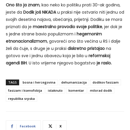
Ono što ja znam
, kao neko ko politiku prati 30-ak godina,
jeste da
Dodik još NIKADA
u praksi nije ostvario niti jednu od
svojih desetina najava, obećanja, prijetnji. Dodiku se mora
priznati da je
maestralno provodio svoje politike
, jer dok je
s jedne strane bavio populizmom i
hegemonim
etno
nacionalizmom
, govoreći ono što većina u RS i dalje
želi da čuje, s druge je u praksi
diskretno pristajao
na
gotovo sve i jednu obavezu koja je bila u
reformskoj
agendi BiH
. U isto vrijeme njegovo bogatstvo
je
raslo.
TAGS
bosna i hercegovina
dehumanizacija
dodikov fasizam
fasizam i ksenofobija
istaknuto
komentar
milorad dodik
republika srpska
Facebook
X