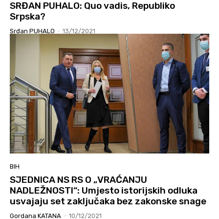
SRĐAN PUHALO: Quo vadis, Republiko
Srpska?
Srđan PUHALO
-
13/12/2021
BIH
SJEDNICA NS RS O „VRAĆANJU
NADLEŽNOSTI“: Umjesto istorijskih odluka
usvajaju set zaključaka bez zakonske snage
Gordana KATANA
-
10/12/2021