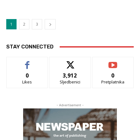
1
2
3
STAY CONNECTED
0
3,912
0
Likes
Sljedbenici
Pretplatnika
- Advertisement -