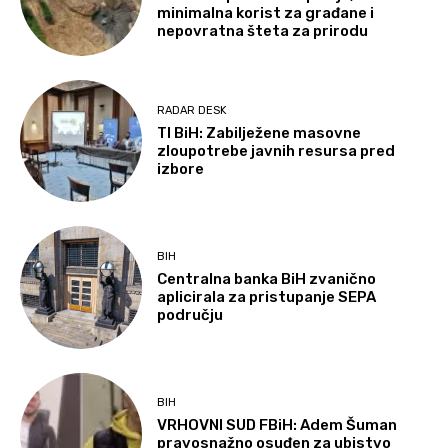
minimalna korist za građane i
nepovratna šteta za prirodu
RADAR DESK
TI BiH: Zabilježene masovne
zloupotrebe javnih resursa pred
izbore
BIH
Centralna banka BiH zvanično
aplicirala za pristupanje SEPA
području
BIH
VRHOVNI SUD FBiH: Adem Šuman
pravosnažno osuđen za ubistvo