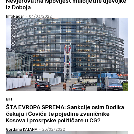
Nevjerovatna ispovijest maloljetne djevojke
iz Doboja
InfoRadar
-
04/03/2022
BIH
ŠTA EVROPA SPREMA: Sankcije osim Dodika
čekaju i Čovića te pojedine zvaničnike
Kosova i prosrpske političare u CG?
Gordana KATANA
-
23/02/2022