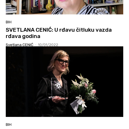
BIH
SVETLANA CENIĆ: U rđavu čitluku vazda
rđava godina
Svetlana CENIĆ
-
10/01/2022
BIH