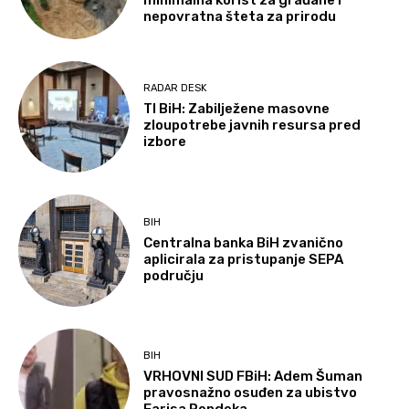
minimalna korist za građane i
nepovratna šteta za prirodu
RADAR DESK
TI BiH: Zabilježene masovne
zloupotrebe javnih resursa pred
izbore
BIH
Centralna banka BiH zvanično
aplicirala za pristupanje SEPA
području
BIH
VRHOVNI SUD FBiH: Adem Šuman
pravosnažno osuđen za ubistvo