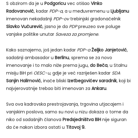
S obzirom da je u
Podgoricu
vec otišao
Vinko
Radovanović
, kadar
PDP-a
, a u međuvremenu u
Ljubljanu
imenovan nekadašnji
PDP-ov
trebinjski gradonačelnik
Slavko Vučurević
, jasno je da
PDP
preuzeo sve poluge
vanjske politike unutar
Saveza za promjene
.
Kako saznajemo, još jedan kadar
PDP-a
Željko Janjetović
,
sadašnji ambasador u
Berlinu
, sprema se za novo
imenovanje i to malo niže prema jugu,
do
Beča
, u Stalnu
misiju BiH pri
OESC-u
, gdje je već razriješen kadar
SDA
Sanjin Halimović
, inače bliski
Izetbegovićev saradnik
, koji bi
najvjerovatnije trebao biti imenovan za
Ankaru
.
Sva ova kadrovska prestrojavanja, trgovina utjacajem i
vanjskim poslova, samo su novi u nizu dokaza o tome da
niko od sadašnjih članova
Predsjedništva BiH
nije siguran
da će nakon izbora ostati u
Titovoj 9.