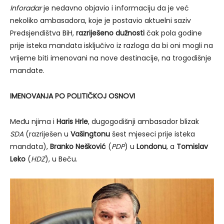
Inforadar
je nedavno objavio i informaciju da je već
nekoliko ambasadora, koje je postavio aktuelni saziv
Predsjendištva BiH,
razriješeno dužnosti
čak pola godine
prije isteka mandata isključivo iz razloga da bi oni mogli na
vrijeme biti imenovani na nove destinacije, na trogodišnje
mandate.
IMENOVANJA PO POLITIČKOJ OSNOVI
Među njima i
Haris Hrle
, dugogodišnji ambasador blizak
SDA
(razriješen u
Vašingtonu
šest mjeseci prije isteka
mandata),
Branko
Nešković
(
PDP
) u
Londonu
, a
Tomislav
Leko
(
HDZ
), u Beču.