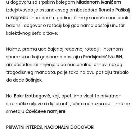
u dogovoru sa srpskim kolegom
Mladenom Ivanićem
izdejstvovao je ostanak svog ambasadora
Renate Paškalj
u
Zagrebu
i naredne tri godine, čime je narušio nacionalni
balans i dogovor o rotaciji koji godinama postoji unutar
kolektivnog šefa države.
Naime, prema uobičajenoj redovnoj rotaciji i internom
sporazumu koji godinama postoji u
Predsjedništvu BiH
,
ambasadori se mijenjaju po nacionalnoj osnovi nakog
trogodišnjeg mandata, pa je tako na ovu poziciju trebalo
da dođe
Bošnjak.
No,
Bakir Izetbegović
, koji, opet, ima vlastite privatno-
stranačke ciljeve u diplomatiji, očito ne razumije ili mu ne
smetaju
Čovićeve namjere
.
PRIVATNI INTERESI, NACIONALNI DOGOVORI