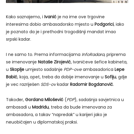
Kako saznajemo, i
Ivanić
je na ime ove trgovine
interesima dobio ambasadorsko mjesto u
Podgorici
, iako
je poznato da je i prethodni trogodišnji mandat imao
srpski kadar.
I ne samo to. Prema informacijama
InfoRadara
, priprema
se imenovanje
Nataše Zirojević
, Ivanićeve šefice kabineta,
u
Skoplje
umjesto sadašnje
PDP-ove
ambasadorica
Lepe
Babić
, koja, opet, treba da dobije imenovanje u
Sofiju
, gdje
je vec razriješen
SDS-ov
kadar
Radomir Bogdanović
.
Također,
Gordana Milošević
(
PDP
), sadašnja savjetnica u
ambasadi u
Madridu
, treba da bude imenovana za
ambasadora, a takav “napredak” u karijeri jako je
neuobičajen u diplomatskoj praksi.