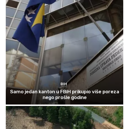
BIH
Samo jedan kanton u FBiH prikupio više poreza
nego prošle godine