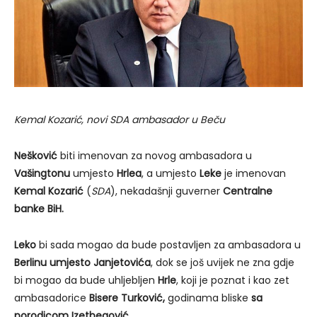
Kemal Kozarić, novi SDA ambasador u Beču
Nešković
biti imenovan za novog ambasadora u
Vašingtonu
umjesto
Hrlea
, a umjesto
Leke
je imenovan
Kemal Kozarić
(
SDA
), nekadašnji guverner
Centralne
banke BiH.
Leko
bi sada mogao da bude postavljen za ambasadora u
Berlinu umjesto Janjetovića
, dok se još uvijek ne zna gdje
bi mogao da bude uhljebljen
Hrle
, koji je poznat i kao zet
ambasadorice
Bisere Turković,
godinama bliske
sa
porodicom Izetbegović
.