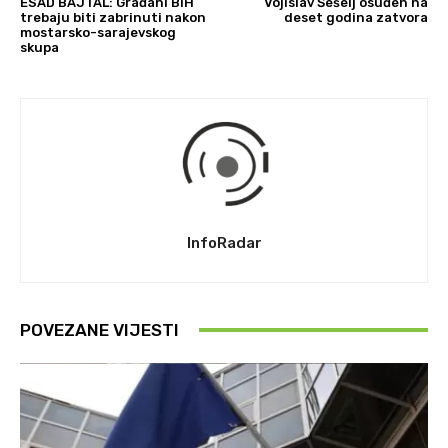
ESAD BAJTAL: Građani BiH
Vojislav Šešelj osuđen na
trebaju biti zabrinuti nakon
deset godina zatvora
mostarsko-sarajevskog
skupa
InfoRadar
POVEZANE VIJESTI