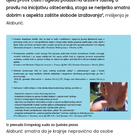
djela protiv časti i ugleda poduzima državni tužitelj, u
pravilu na inicijativu oštećenika, stoga se nerijetko smatra
dobrim s aspekta zaštite slobode izražavanja“,
mišljenja je
Alaburić.
Iz presuda Evropskog suda za ljudska prava
Alaburić smatra da je krajnje nepravično da osobe