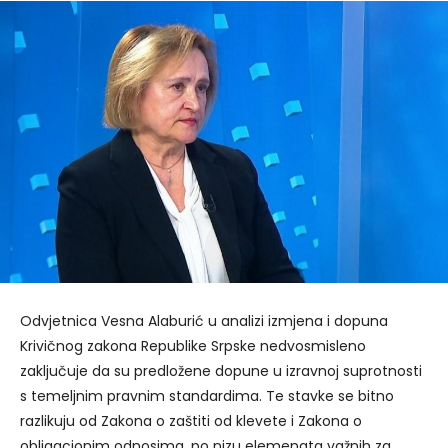
Odvjetnica Vesna Alaburić u analizi izmjena i dopuna
Krivičnog zakona Republike Srpske nedvosmisleno
zaključuje da su predložene dopune u izravnoj suprotnosti
s temeljnim pravnim standardima. Te stavke se bitno
razlikuju od Zakona o zaštiti od klevete i Zakona o
obligacionim odnosima, po nizu elemenata važnih za