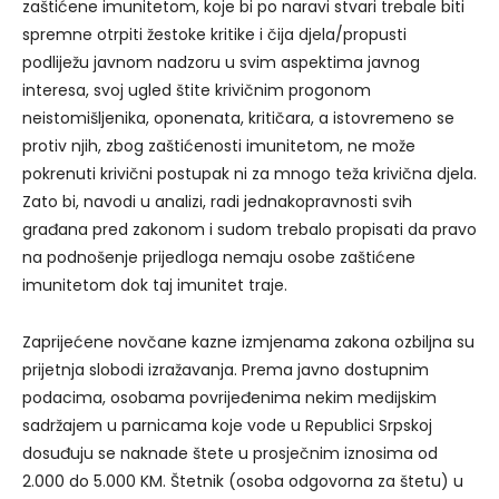
zaštićene imunitetom, koje bi po naravi stvari trebale biti
spremne otrpiti žestoke kritike i čija djela/propusti
podliježu javnom nadzoru u svim aspektima javnog
interesa, svoj ugled štite krivičnim progonom
neistomišljenika, oponenata, kritičara, a istovremeno se
protiv njih, zbog zaštićenosti imunitetom, ne može
pokrenuti krivični postupak ni za mnogo teža krivična djela.
Zato bi, navodi u analizi, radi jednakopravnosti svih
građana pred zakonom i sudom trebalo propisati da pravo
na podnošenje prijedloga nemaju osobe zaštićene
imunitetom dok taj imunitet traje.
Zaprijećene novčane kazne izmjenama zakona ozbiljna su
prijetnja slobodi izražavanja. Prema javno dostupnim
podacima, osobama povrijeđenima nekim medijskim
sadržajem u parnicama koje vode u Republici Srpskoj
dosuđuju se naknade štete u prosječnim iznosima od
2.000 do 5.000 KM. Štetnik (osoba odgovorna za štetu) u