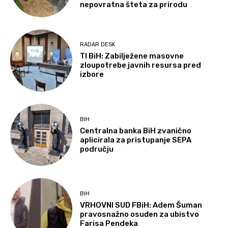
nepovratna šteta za prirodu
RADAR DESK
TI BiH: Zabilježene masovne
zloupotrebe javnih resursa pred
izbore
BIH
Centralna banka BiH zvanično
aplicirala za pristupanje SEPA
području
BIH
VRHOVNI SUD FBiH: Adem Šuman
pravosnažno osuđen za ubistvo
Farisa Pendeka