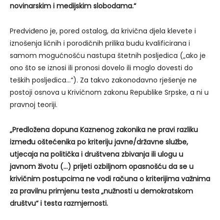
novinarskim i medijskim slobodama.“
Predviđeno je, pored ostalog, da krivična djela klevete i
iznošenja ličnih i porodičnih prilika budu kvalificirana i
samom mogućnošću nastupa štetnih posljedica („ako je
ono što se iznosi ili pronosi dovelo ili moglo dovesti do
teških posljedica…“). Za takvo zakonodavno rješenje ne
postoji osnova u Krivičnom zakonu Republike Srpske, a ni u
pravnoj teoriji.
„Predložena dopuna Kaznenog zakonika ne pravi razliku
između oštećenika po kriteriju javne/državne službe,
utjecaja na politička i društvena zbivanja ili ulogu u
javnom životu (…) prijeti ozbiljnom opasnošću da se u
krivičnim postupcima ne vodi računa o kriterijima važnima
za pravilnu primjenu testa „nužnosti u demokratskom
društvu“ i testa razmjernosti.