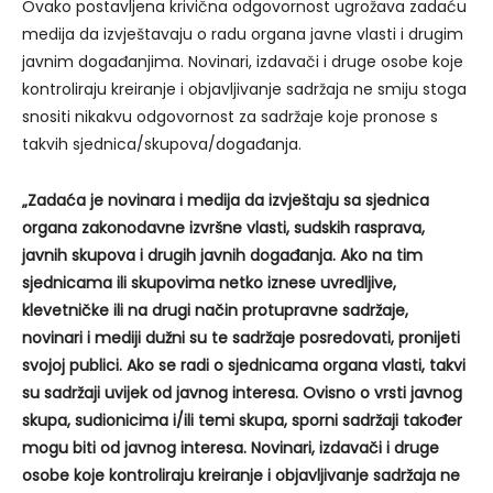
Ovako postavljena krivična odgovornost ugrožava zadaću
medija da izvještavaju o radu organa javne vlasti i drugim
javnim događanjima. Novinari, izdavači i druge osobe koje
kontroliraju kreiranje i objavljivanje sadržaja ne smiju stoga
snositi nikakvu odgovornost za sadržaje koje pronose s
takvih sjednica/skupova/događanja.
„Zadaća je novinara i medija da izvještaju sa sjednica
organa zakonodavne izvršne vlasti, sudskih rasprava,
javnih skupova i drugih javnih događanja. Ako na tim
sjednicama ili skupovima netko iznese uvredljive,
klevetničke ili na drugi način protupravne sadržaje,
novinari i mediji dužni su te sadržaje posredovati, pronijeti
svojoj publici. Ako se radi o sjednicama organa vlasti, takvi
su sadržaji uvijek od javnog interesa. Ovisno o vrsti javnog
skupa, sudionicima i/ili temi skupa, sporni sadržaji također
mogu biti od javnog interesa. Novinari, izdavači i druge
osobe koje kontroliraju kreiranje i objavljivanje sadržaja ne