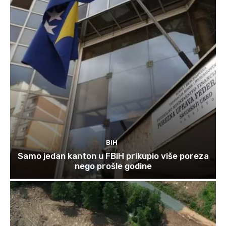
BIH
Samo jedan kanton u FBiH prikupio više poreza
nego prošle godine