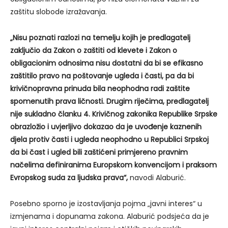
zaštitu slobode izražavanja.
„Nisu poznati razlozi na temelju kojih je predlagatelj
zaključio da Zakon o zaštiti od klevete i Zakon o
obligacionim odnosima nisu dostatni da bi se efikasno
zaštitilo pravo na poštovanje ugleda i časti, pa da bi
krivičnopravna prinuda bila neophodna radi zaštite
spomenutih prava ličnosti. Drugim riječima, predlagatelj
nije sukladno članku 4. Krivičnog zakonika Republike Srpske
obrazložio i uvjerljivo dokazao da je uvođenje kaznenih
djela protiv časti i ugleda neophodno u Republici Srpskoj
da bi čast i ugled bili zaštićeni primjereno pravnim
načelima definiranima Europskom konvencijom i praksom
Evropskog suda za ljudska prava“,
navodi Alaburić.
Posebno sporno je izostavljanja pojma „javni interes“ u
izmjenama i dopunama zakona. Alaburić podsjeća da je