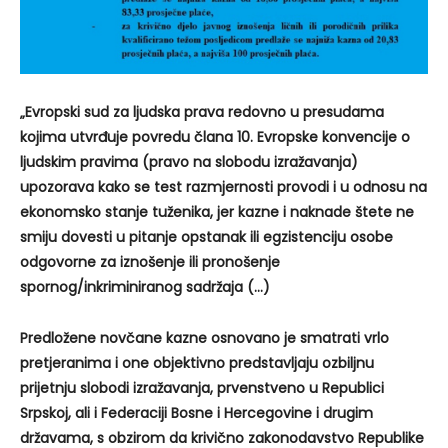
„Evropski sud za ljudska prava redovno u presudama
kojima utvrđuje povredu člana 10. Evropske konvencije o
ljudskim pravima (pravo na slobodu izražavanja)
upozorava kako se test razmjernosti provodi i u odnosu na
ekonomsko stanje tuženika, jer kazne i naknade štete ne
smiju dovesti u pitanje opstanak ili egzistenciju osobe
odgovorne za iznošenje ili pronošenje
spornog/inkriminiranog sadržaja (…)
Predložene novčane kazne osnovano je smatrati vrlo
pretjeranima i one objektivno predstavljaju ozbiljnu
prijetnju slobodi izražavanja, prvenstveno u Republici
Srpskoj, ali i Federaciji Bosne i Hercegovine i drugim
državama, s obzirom da krivično zakonodavstvo Republike