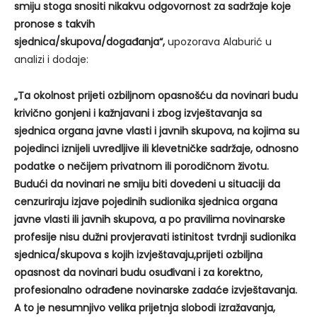
smiju stoga snositi nikakvu odgovornost za sadržaje koje
pronose s takvih
sjednica/skupova/događanja“,
upozorava Alaburić u
analizi i dodaje:
„Ta okolnost prijeti ozbiljnom opasnošću da novinari budu
krivično gonjeni i kažnjavani i zbog izvještavanja sa
sjednica organa javne vlasti i javnih skupova, na kojima su
pojedinci iznijeli uvredljive ili klevetničke sadržaje, odnosno
podatke o nečijem privatnom ili porodičnom životu.
Budući da novinari ne smiju biti dovedeni u situaciji da
cenzuriraju izjave pojedinih sudionika sjednica organa
javne vlasti ili javnih skupova, a po pravilima novinarske
profesije nisu dužni provjeravati istinitost tvrdnji sudionika
sjednica/skupova s kojih izvještavaju,prijeti ozbiljna
opasnost da novinari budu osuđivani i za korektno,
profesionalno odrađene novinarske zadaće izvještavanja.
A to je nesumnjivo velika prijetnja slobodi izražavanja,