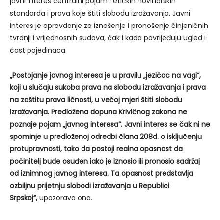
javni interes centralni pojam i etičkih novinarskih
standarda i prava koje štiti slobodu izražavanja. Javni
interes je opravdanje za iznošenje i pronošenje činjeničnih
tvrdnji i vrijednosnih sudova, čak i kada povrijeđuju ugled i
čast pojedinaca.
„Postojanje javnog interesa je u pravilu „jezičac na vagi“,
koji u slučaju sukoba prava na slobodu izražavanja i prava
na zaštitu prava ličnosti, u većoj mjeri štiti slobodu
izražavanja. Predložena dopuna Krivičnog zakona ne
poznaje pojam „javnog interesa“. Javni interes se čak ni ne
spominje u predloženoj odredbi člana 208d. o isključenju
protupravnosti, tako da postoji realna opasnost da
počinitelj bude osuđen iako je iznosio ili pronosio sadržaj
od iznimnog javnog interesa. Ta opasnost predstavlja
ozbiljnu prijetnju slobodi izražavanja u Republici
Srpskoj“,
upozorava ona.