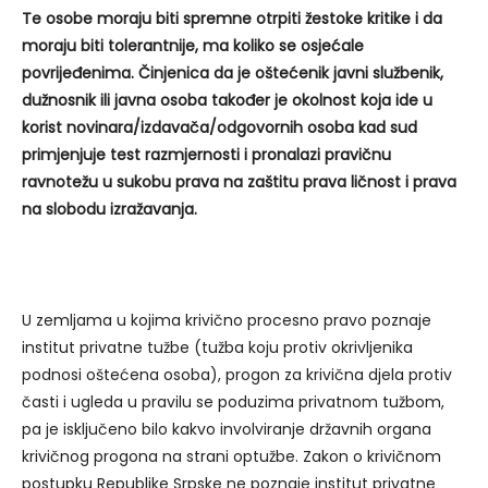
Te osobe moraju biti spremne otrpiti žestoke kritike i da
moraju biti tolerantnije, ma koliko se osjećale
povrijeđenima. Činjenica da je oštećenik javni službenik,
dužnosnik ili javna osoba također je okolnost koja ide u
korist novinara/izdavača/odgovornih osoba kad sud
primjenjuje test razmjernosti i pronalazi pravičnu
ravnotežu u sukobu prava na zaštitu prava ličnost i prava
na slobodu izražavanja.
U zemljama u kojima krivično procesno pravo poznaje
institut privatne tužbe (tužba koju protiv okrivljenika
podnosi oštećena osoba), progon za krivična djela protiv
časti i ugleda u pravilu se poduzima privatnom tužbom,
pa je isključeno bilo kakvo involviranje državnih organa
krivičnog progona na strani optužbe. Zakon o krivičnom
postupku Republike Srpske ne poznaje institut privatne