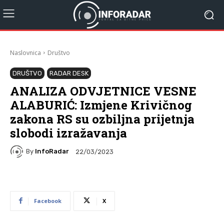
Naslovnica
Društvo
DRUŠTVO
RADAR DESK
ANALIZA ODVJETNICE VESNE
ALABURIĆ: Izmjene Krivičnog
zakona RS su ozbiljna prijetnja
slobodi izražavanja
By
InfoRadar
22/03/2023
Facebook
X