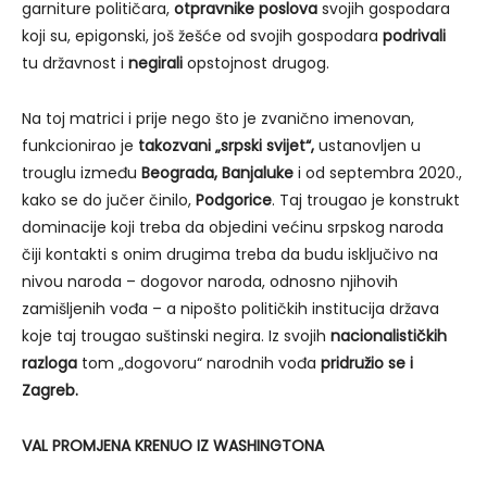
garniture političara,
otpravnike poslova
svojih gospodara
koji su, epigonski, još žešće od svojih gospodara
podrivali
tu državnost i
negirali
opstojnost drugog.
Na toj matrici i prije nego što je zvanično imenovan,
funkcionirao je
takozvani „srpski svijet“,
ustanovljen u
trouglu između
Beograda, Banjaluke
i od septembra 2020.,
kako se do jučer činilo,
Podgorice
. Taj trougao je konstrukt
dominacije koji treba da objedini većinu srpskog naroda
čiji kontakti s onim drugima treba da budu isključivo na
nivou naroda – dogovor naroda, odnosno njihovih
zamišljenih vođa – a nipošto političkih institucija država
koje taj trougao suštinski negira. Iz svojih
nacionalističkih
razloga
tom „dogovoru“ narodnih vođa
pridružio se i
Zagreb.
VAL PROMJENA KRENUO IZ WASHINGTONA