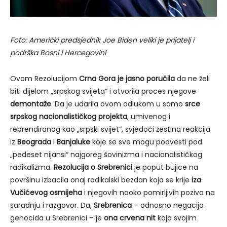
Foto: Američki predsjednik Joe Biden veliki je prijatelj i
podrška Bosni i Hercegovini
Ovom Rezolucijom
Crna Gora je jasno poručila
da ne želi
biti dijelom „srpskog svijeta“ i otvorila proces njegove
demontaže
. Da je udarila ovom odlukom u samo
srce
srpskog nacionalističkog projekta
, umivenog i
rebrendiranog kao „srpski svijet“, svjedoči žestina reakcija
iz
Beograda
i
Banjaluke
koje se sve mogu podvesti pod
„pedeset nijansi“ najgoreg šovinizma i nacionalističkog
radikalizma.
Rezolucija o Srebrenici
je poput bujice na
površinu izbacila onaj radikalski bezdan koja se krije
iza
Vučićevog osmijeha
i njegovih naoko pomirljivih poziva na
saradnju i razgovor. Da,
Srebrenica
– odnosno negacija
genocida u Srebrenici – je
ona crvena nit
koja svojim