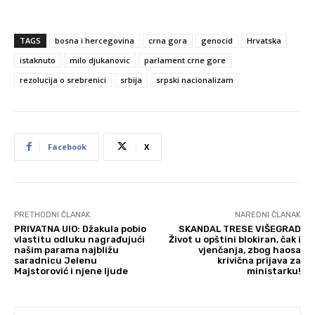
TAGS
bosna i hercegovina
crna gora
genocid
Hrvatska
istaknuto
milo djukanovic
parlament crne gore
rezolucija o srebrenici
srbija
srpski nacionalizam
Facebook
X
PRETHODNI ČLANAK
NAREDNI ČLANAK
PRIVATNA UIO: Džakula pobio
SKANDAL TRESE VIŠEGRAD
vlastitu odluku nagrađujući
Život u opštini blokiran, čak i
našim parama najbližu
vjenčanja, zbog haosa
saradnicu Jelenu
krivična prijava za
Majstorović i njene ljude
ministarku!