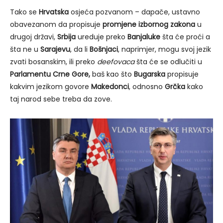
Tako se
Hrvatska
osjeća pozvanom – dapače, ustavno
obavezanom da propisuje
promjene izbornog zakona
u
drugoj državi,
Srbija
ureduje preko
Banjaluke
šta će proći a
šta ne u
Sarajevu
, da li
Bošnjaci
, naprimjer, mogu svoj jezik
zvati bosanskim, ili preko
deefovaca
šta će se odlučiti u
Parlamentu Crne Gore,
baš kao što
Bugarska
propisuje
kakvim jezikom govore
Makedonci
, odnosno
Grčka
kako
taj narod sebe treba da zove.