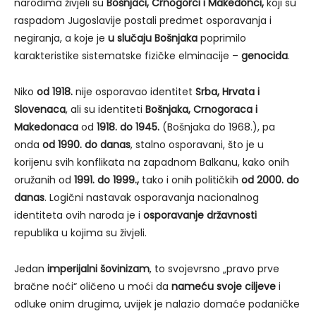
narodima živjeli su
Bošnjaci, Crnogorci i Makedonci,
koji su
raspadom Jugoslavije postali predmet osporavanja i
negiranja, a koje je
u slučaju Bošnjaka
poprimilo
karakteristike sistematske fizičke elminacije –
genocida
.
Niko
od 1918.
nije osporavao identitet
Srba, Hrvata i
Slovenaca
, ali su identiteti
Bošnjaka, Crnogoraca i
Makedonaca
od
1918. do 1945.
(Bošnjaka do 1968.), pa
onda
od 1990. do danas
, stalno osporavani, što je u
korijenu svih konflikata na zapadnom Balkanu, kako onih
oružanih od
1991. do 1999.,
tako i onih političkih
od 2000. do
danas
. Logični nastavak osporavanja nacionalnog
identiteta ovih naroda je i
osporavanje državnosti
republika u kojima su živjeli.
Jedan
imperijalni šovinizam
, to svojevrsno „pravo prve
bračne noći“ oličeno u moći da
nameću svoje ciljeve
i
odluke onim drugima, uvijek je nalazio domaće podaničke