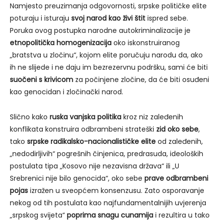
Namjesto preuzimanja odgovornosti, srpske političke elite
poturaju i isturaju
svoj narod kao živi štit
ispred sebe.
Poruka ovog postupka narodne autokriminalizacije je
etnopolitička homogenizacija
oko iskonstruiranog
„bratstva u zločinu“, kojom elite poručuju narodu da, ako
ih ne slijede i ne daju im bezrezervnu podršku, sami će biti
suočeni s krivicom
za počinjene zločine, da će biti osuđeni
kao genocidan i zločinački narod.
Slično kako
ruska vanjska politika
kroz niz zaleđenih
konflikata konstruira odbrambeni strateški
zid oko sebe
,
tako
srpske radikalsko-nacionalističke elite
od zaleđenih,
„nedodirljivih“ pogrešnih činjenica, predrasuda, ideoloških
postulata tipa „Kosovo nije nezavisna država“ ili „U
Srebrenici nije bilo genocida“, oko sebe
prave odbrambeni
pojas
izražen u sveopćem konsenzusu. Zato osporavanje
nekog od tih postulata kao najfundamentalnijih uvjerenja
„srpskog svijeta“
poprima snagu cunamija
i rezultira u tako