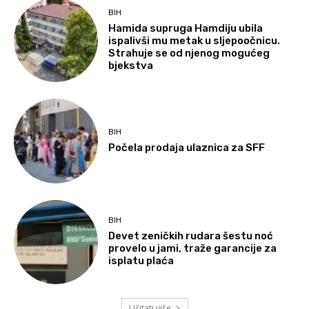
BIH
Hamida supruga Hamdiju ubila
ispalivši mu metak u sljepoočnicu.
Strahuje se od njenog mogućeg
bjekstva
BIH
Počela prodaja ulaznica za SFF
BIH
Devet zeničkih rudara šestu noć
provelo u jami, traže garancije za
isplatu plaća
Učitati više