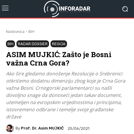
Naslovnica
BiH
BIH
RADAR DOSSIER
REGIJA
ASIM MUJKIĆ: Zašto je Bosni
važna Crna Gora?
Ako šire gledamo donošenje Rezolucije o Srebrenici
otkrićemo dodatnu dimenziju zbog koje je Crna Gora
važna Bosni. Crnogorski parlamentarci su našli
dovoljno snage da donoseći jedan takav document,
utemeljen na evropskim vrijednostima i principima,
istovremeno odbrane i temelje svoje građanske
države
By
Prof. Dr. Asim MUJKIĆ
25/06/2021