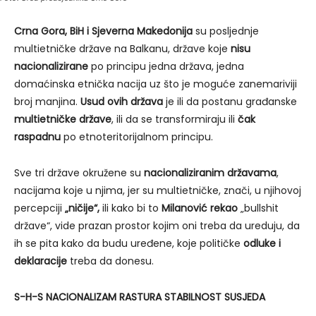
Crna Gora, BiH i Sjeverna Makedonija
su posljednje
multietničke države na Balkanu, države koje
nisu
nacionalizirane
po principu jedna država, jedna
domaćinska etnička nacija uz što je moguće zanemariviji
broj manjina.
Usud ovih država
je ili da postanu građanske
multietničke države
, ili da se transformiraju ili
čak
raspadnu
po etnoteritorijalnom principu.
Sve tri države okružene su
nacionaliziranim državama
,
nacijama koje u njima, jer su multietničke, znači, u njihovoj
percepciji
„ničije“,
ili kako bi to
Milanović rekao
„bullshit
države“, vide prazan prostor kojim oni treba da ureduju, da
ih se pita kako da budu uređene, koje političke
odluke i
deklaracije
treba da donesu.
S-H-S NACIONALIZAM RASTURA STABILNOST SUSJEDA