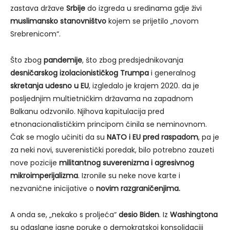
zastava države
Srbije
do izgreda u sredinama gdje živi
muslimansko stanovništvo
kojem se prijetilo „novom
Srebrenicom“.
Što zbog
pandemije
, što zbog predsjednikovanja
desničarskog izolacionističkog Trumpa
i generalnog
skretanja udesno u EU
, izgledalo je krajem 2020. da je
posljednjim multietničkim državama na zapadnom
Balkanu odzvonilo. Njihova kapitulacija pred
etnonacionalističkim principom činila se neminovnom.
Čak se moglo učiniti da su
NATO i EU pred raspadom
, pa je
za neki novi, suverenistički poredak, bilo potrebno zauzeti
nove pozicije
militantnog suverenizma i agresivnog
mikroimperijalizma
. Izronile su neke nove karte i
nezvanične inicijative o
novim razgraničenjima.
A onda se, „nekako s proljeća“
desio Biden
. Iz
Washingtona
su odaslane jasne poruke o demokratskoj konsolidaciji