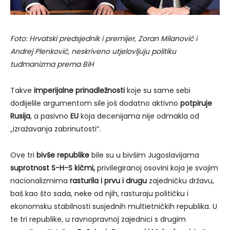
Foto: Hrvatski predsjednik i premijer, Zoran Milanović i
Andrej Plenković, neskriveno utjelovljuju politiku
tuđmanizma prema BiH
Takve
imperijalne prinadležnosti
koje su same sebi
dodijelile argumentom sile još dodatno aktivno
potpiruje
Rusija
, a pasivno
EU
koja decenijama nije odmakla od
„izražavanja zabrinutosti“.
Ove tri
bivše republike
bile su u bivšim Jugoslavijama
suprotnost S-H-S kičmi,
privilegiranoj osovini koja je svojim
nacionalizmima
rasturila i prvu i drugu
zajedničku državu,
baš kao što sada, neke od njih, rasturaju političku i
ekonomsku stabilnosti susjednih multietničkih republika. U
te tri republike, u ravnopravnoj zajednici s drugim