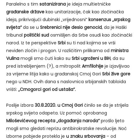
Paralelno s tim
satanizirana
je ideja multietničke
građanske države
kao unitarizacije, čak kao zločinačka
ideja, prikrivajući dubinski „vrijednosni“
konsenzus „srpskog
svijeta“
da se u
Srebrenici nije desio genocid
, da je Haški
tribunal
politički sud
osmišljen da Srbe osudi kao zločinački
narod. Iz te perspektive
Srbi
su ti nad kojima se vrši
neviđen zločin i progon. U različitim prilikama od
ministra
Vulina
mogli smo čuti kako su
Srbi ugroženi u BiH
, da su
pred istrebljenjem (?), a mitropolit
Amfilohije
je izjavljivao
za vrijeme litija kako u građanskoj Crnoj Gori
Srbi žive gore
nego u NDH. Ovih dana s naslovnica srbijanskih tabloida
vrišti:
„Crnogorci gori od ustaša“.
Poslije izbora
30.8.2020. u Crnoj Gori
činilo se da je strijela
srpskog svijeta odapeta. Uz pomoć oprobanog
Miloševićevog recepta „događanja naroda“
prošlo ljeto
mogli smo gledati reprizu antibirokratske revolucije. Noć
izborne pobjede protekla je
u znaku srbovanja
– od