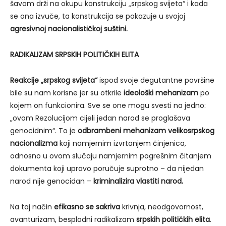
šavom drži na okupu konstrukciju „srpskog svijeta“ i kada
se ona izvuče, ta konstrukcija se pokazuje u svojoj
agresivnoj nacionalističkoj suštini.
RADIKALIZAM SRPSKIH POLITIČKIH ELITA
Reakcije „srpskog svijeta“
ispod svoje degutantne površine
bile su nam korisne jer su otkrile
ideološki mehanizam
po
kojem on funkcionira. Sve se one mogu svesti na jedno:
„ovom Rezolucijom cijeli jedan narod se proglašava
genocidnim“. To je
odbrambeni mehanizam velikosrpskog
nacionalizma
koji namjernim izvrtanjem činjenica,
odnosno u ovom slučaju namjernim pogrešnim čitanjem
dokumenta koji upravo poručuje suprotno – da nijedan
narod nije genocidan –
kriminalizira vlastiti narod.
Na taj način
efikasno se sakriva
krivnja, neodgovornost,
avanturizam, besplodni radikalizam
srpskih političkih elita
.