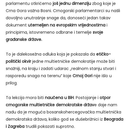
parlamentu otkrićemo
još jednu dimenziju
zbog koje je
Crna Gora važna Bosni. Crnogorski parlamentarci su našli
dovoljno unutrašnje snage da, donoseći jedan takav
dokument
utemeljen na evropskim vrijednostima
i
principima, istovremeno odbrane i temelje
svoje
građanske države.
To je dalekosežna odluka koja je pokazala da
etičko-
politički okvir
jedne multietničke demokratije može biti
snažniji, na kraju i zadati udarac „realnom stanju stvari i
rasporedu snaga na terenu“ koje
Crnoj Gori
nije išlo u
prilog.
Ta lekcija mora biti
naučena u BiH
. Postojanje i
otpor
crnogorske multietničke demokratske držav
e daje nam
nadu da je moguća bosanskohercegovačka multietnička
demokratska država, koliko god se dušebrižnici iz
Beograda
i Zagreba
trudili pokazati suprotno.