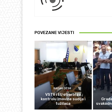
POVEZANE VIJESTI
RADAR DESK
VSTV i EU u borbi za
kontrolu imovine sudija i
Građan
tužilaca
svakodn