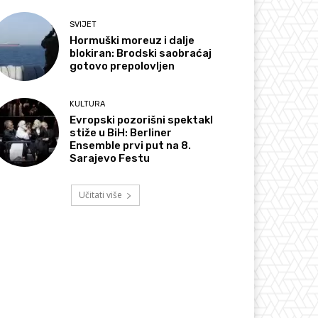
SVIJET
Hormuški moreuz i dalje
blokiran: Brodski saobraćaj
gotovo prepolovljen
KULTURA
Evropski pozorišni spektakl
stiže u BiH: Berliner
Ensemble prvi put na 8.
Sarajevo Festu
Učitati više