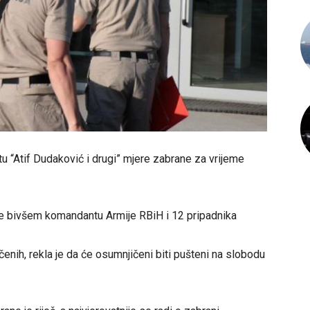
 “Atif Dudaković i drugi” mjere zabrane za vrijeme
 se bivšem komandantu Armije RBiH i 12 pripadnika
enih, rekla je da će osumnjičeni biti pušteni na slobodu