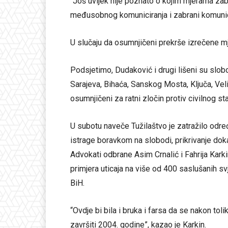
“Još uvijek nije poznato o kojim mjerama zabra
međusobnog komuniciranja i zabrani komunicir
U slučaju da osumnjičeni prekrše izrečene mj
Podsjetimo, Dudaković i drugi lišeni su slobo
Sarajeva, Bihaća, Sanskog Mosta, Ključa, Veli
osumnjičeni za ratni zločin protiv civilnog st
U subotu naveče Tužilaštvo je zatražilo odr
istrage boravkom na slobodi, prikrivanje doka
Advokati odbrane Asim Crnalić i Fahrija Karki
primjera uticaja na više od 400 saslušanih s
BiH.
“Ovdje bi bila i bruka i farsa da se nakon to
završiti 2004. godine”, kazao je Karkin.