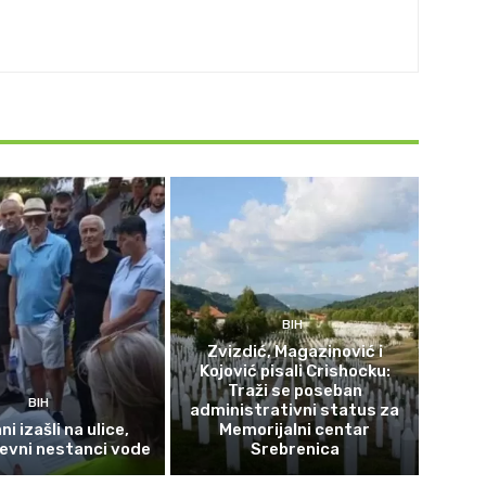
BIH
Zvizdić, Magazinović i
Kojović pisali Crishocku:
Traži se poseban
BIH
administrativni status za
i izašli na ulice,
Memorijalni centar
evni nestanci vode
Srebrenica