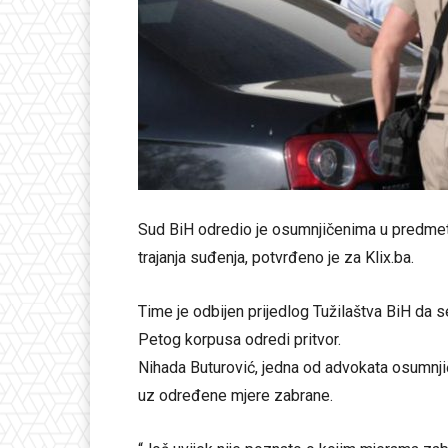
Sud BiH odredio je osumnjičenima u predmetu
trajanja suđenja, potvrđeno je za Klix.ba.
Time je odbijen prijedlog Tužilaštva BiH da
Petog korpusa odredi pritvor.
Nihada Buturović, jedna od advokata osumnjič
uz određene mjere zabrane.