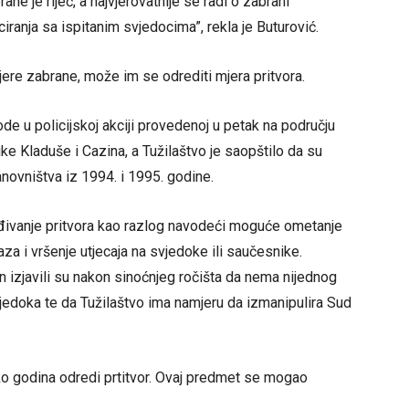
ne je riječ, a najvjerovatnije se radi o zabrani
anja sa ispitanim svjedocima”, rekla je Buturović.
ere zabrane, može im se odrediti mjera pritvora.
de u policijskoj akciji provedenoj u petak na području
ke Kladuše i Cazina, a Tužilaštvo je saopštilo da su
anovništva iz 1994. i 1995. godine.
eđivanje pritvora kao razlog navodeći moguće ometanje
za i vršenje utjecaja na svjedoke ili saučesnike.
n izjavili su nakon sinoćnjeg ročišta da nema nijednog
vjedoka te da Tužilaštvo ima namjeru da izmanipulira Sud
liko godina odredi prtitvor. Ovaj predmet se mogao