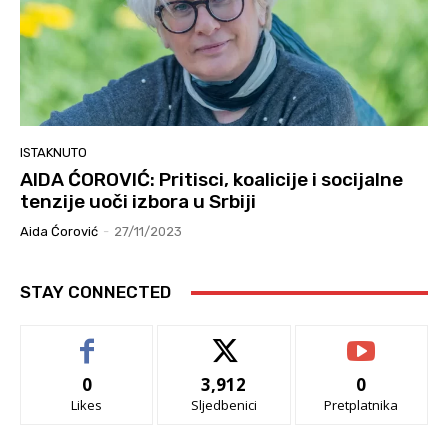
ISTAKNUTO
AIDA ĆOROVIĆ: Pritisci, koalicije i socijalne
tenzije uoči izbora u Srbiji
Aida Ćorović
-
27/11/2023
STAY CONNECTED
0
3,912
0
Likes
Sljedbenici
Pretplatnika