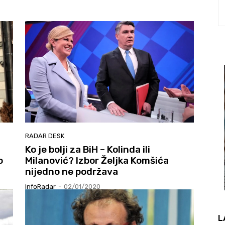
RADAR DESK
Ko je bolji za BiH – Kolinda ili
o
Milanović? Izbor Željka Komšića
nijedno ne podržava
InfoRadar
-
02/01/2020
L