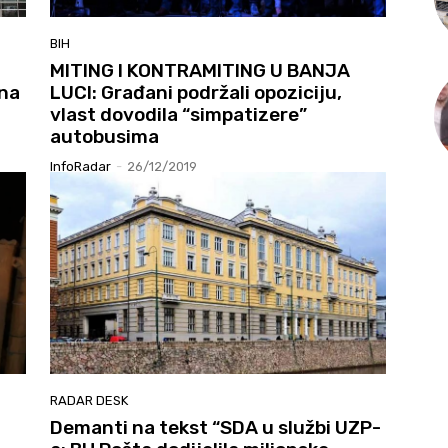
BIH
MITING I KONTRAMITING U BANJA
čna
LUCI: Građani podržali opoziciju,
vlast dovodila “simpatizere”
autobusima
InfoRadar
-
26/12/2019
RADAR DESK
Demanti na tekst “SDA u službi UZP-