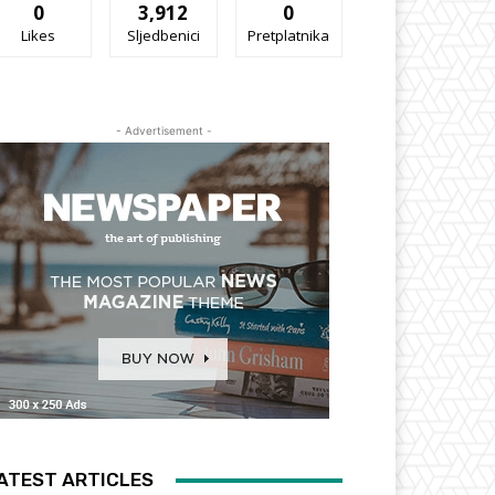
0
3,912
0
Likes
Sljedbenici
Pretplatnika
- Advertisement -
ATEST ARTICLES