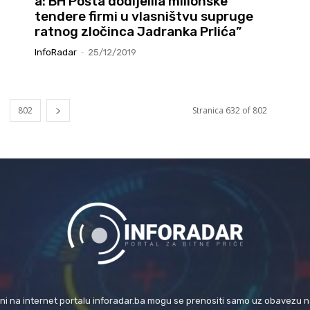
a: BH Pošta dodijelila milionske
tendere firmi u vlasništvu supruge
ratnog zločinca Jadranka Prlića”
InfoRadar
-
25/12/2019
802
Stranica 632 of 802
eni na internet portalu inforadar.ba mogu se prenositi samo uz obavezu 