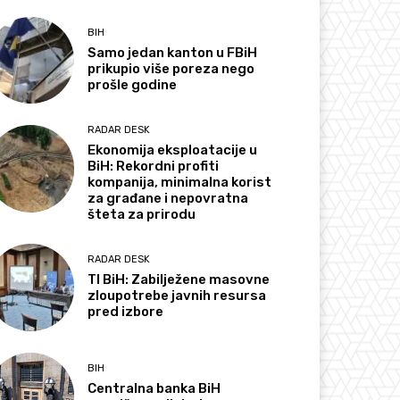
BIH
Samo jedan kanton u FBiH
prikupio više poreza nego
prošle godine
RADAR DESK
Ekonomija eksploatacije u
BiH: Rekordni profiti
kompanija, minimalna korist
za građane i nepovratna
šteta za prirodu
RADAR DESK
TI BiH: Zabilježene masovne
zloupotrebe javnih resursa
pred izbore
BIH
Centralna banka BiH