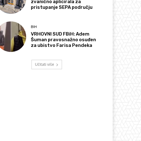
zvanično aplicirala za
pristupanje SEPA području
BIH
VRHOVNI SUD FBiH: Adem
Šuman pravosnažno osuđen
za ubistvo Farisa Pendeka
Učitati više