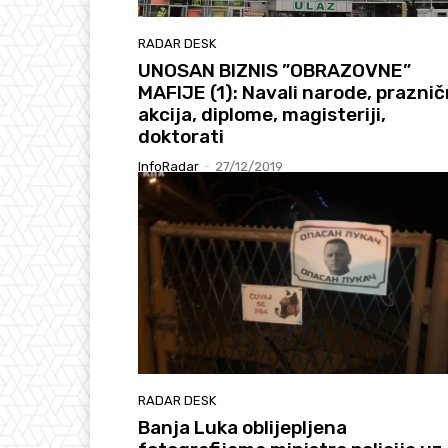
RADAR DESK
UNOSAN BIZNIS ”OBRAZOVNE”
MAFIJE (1): Navali narode, prazni
akcija, diplome, magisteriji,
doktorati
InfoRadar
-
27/12/2019
RADAR DESK
Banja Luka oblijepljena