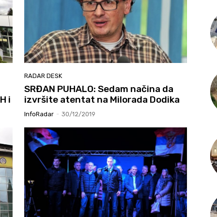
RADAR DESK
SRĐAN PUHALO: Sedam načina da
H i
izvršite atentat na Milorada Dodika
InfoRadar
-
30/12/2019