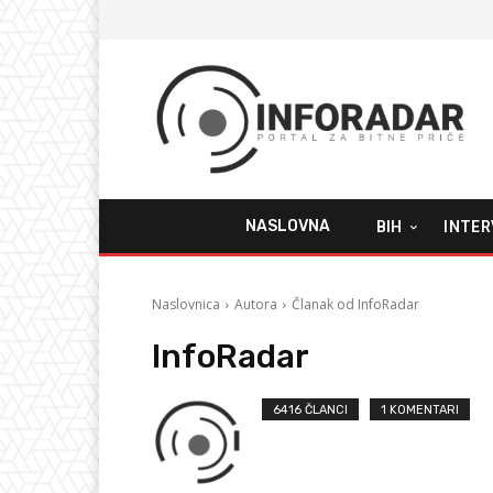
NASLOVNA
BIH
INTER
Naslovnica
Autora
Članak od InfoRadar
InfoRadar
6416 ČLANCI
1 KOMENTARI