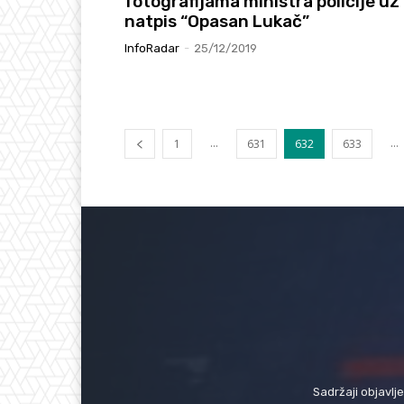
fotografijama ministra policije uz
natpis “Opasan Lukač”
InfoRadar
-
25/12/2019
...
...
1
631
632
633
Sadržaji objavlj