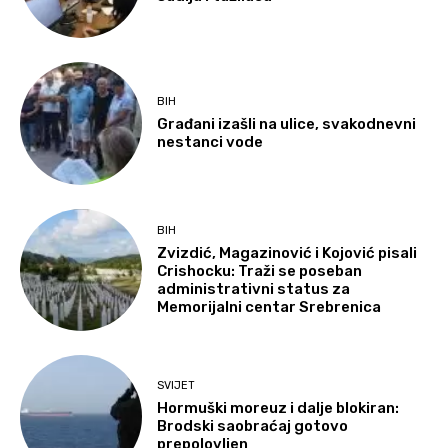
BIH
Građani izašli na ulice, svakodnevni
nestanci vode
BIH
Zvizdić, Magazinović i Kojović pisali
Crishocku: Traži se poseban
administrativni status za
Memorijalni centar Srebrenica
SVIJET
Hormuški moreuz i dalje blokiran:
Brodski saobraćaj gotovo
prepolovljen