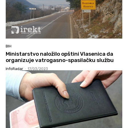
BIH
Ministarstvo naložilo opštini Vlasenica da
organizuje vatrogasno-spasilačku službu
InfoRadar
-
17/03/2023