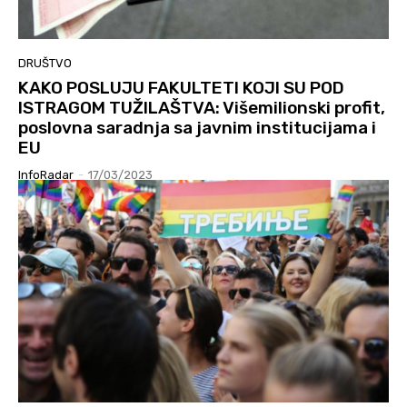
DRUŠTVO
KAKO POSLUJU FAKULTETI KOJI SU POD
ISTRAGOM TUŽILAŠTVA: Višemilionski profit,
poslovna saradnja sa javnim institucijama i
EU
InfoRadar
-
17/03/2023