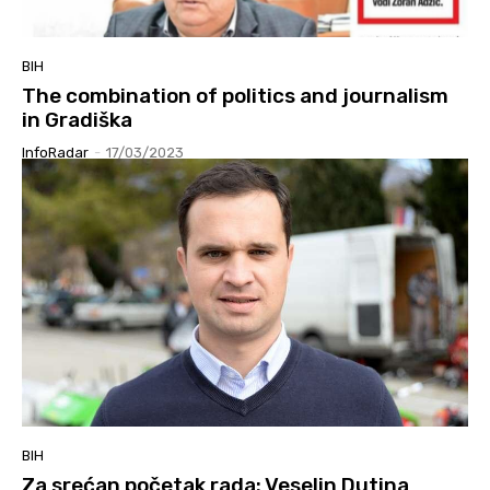
BIH
The combination of politics and journalism
in Gradiška
InfoRadar
-
17/03/2023
BIH
Za srećan početak rada: Veselin Dutina