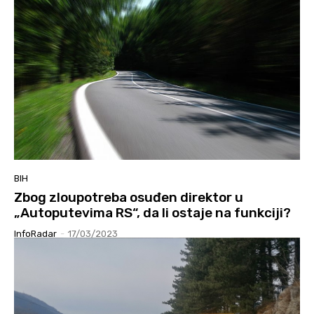
BIH
Zbog zloupotreba osuđen direktor u
„Autoputevima RS“, da li ostaje na funkciji?
InfoRadar
-
17/03/2023