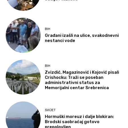
BIH
Građani izašli na ulice, svakodnevni
nestanci vode
BIH
Zvizdić, Magazinović i Kojović pisali
Crishocku: Traži se poseban
administrativni status za
Memorijalni centar Srebrenica
SVIJET
Hormuški moreuz i dalje blokiran:
Brodski saobraćaj gotovo
prepolovljen