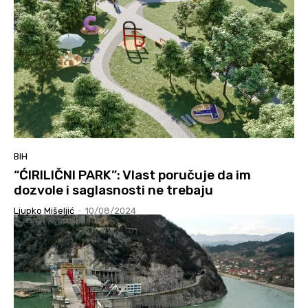
BIH
“ĆIRILIČNI PARK”: Vlast poručuje da im
dozvole i saglasnosti ne trebaju
Ljupko Mišeljić
-
10/08/2024