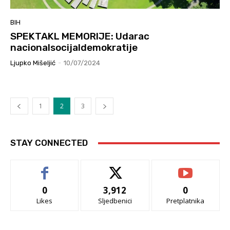
BIH
SPEKTAKL MEMORIJE: Udarac
nacionalsocijaldemokratije
Ljupko Mišeljić
-
10/07/2024
1
2
3
STAY CONNECTED
0
3,912
0
Likes
Sljedbenici
Pretplatnika