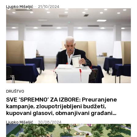
Ljupko Mišeljić
-
21/10/2024
DRUŠTVO
SVE ‘SPREMNO’ ZA IZBORE: Preuranjene
kampanje, zloupotrijebljeni budžeti,
kupovani glasovi, obmanjivani građani…
Ljupko Mišeljić
-
30/08/2024