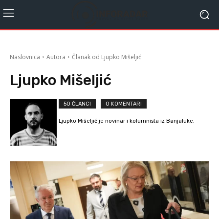
Naslovnica
Autora
Članak od Ljupko Mišeljić
Ljupko Mišeljić
50 ČLANCI
0 KOMENTARI
Ljupko Mišeljić je novinar i kolumnista iz Banjaluke.