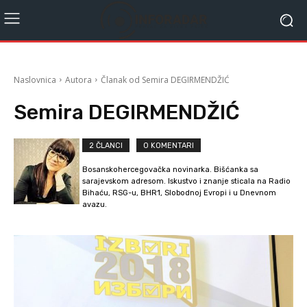
Naslovnica
Autora
Članak od Semira DEGIRMENDŽIĆ
Semira DEGIRMENDŽIĆ
2 ČLANCI
0 KOMENTARI
Bosanskohercegovačka novinarka. Bišćanka sa
sarajevskom adresom. Iskustvo i znanje sticala na Radio
Bihaću, RSG-u, BHR1, Slobodnoj Evropi i u Dnevnom
avazu.