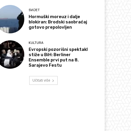
SVIJET
Hormuški moreuz i dalje
blokiran: Brodski saobraćaj
gotovo prepolovljen
KULTURA
Evropski pozorišni spektakl
stiže u BiH: Berliner
Ensemble prvi put na 8.
Sarajevo Festu
Učitati više