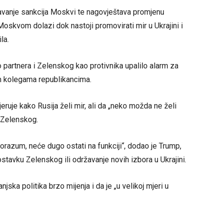
avanje sankcija Moskvi te nagovještava promjenu
 Moskvom dolazi dok nastoji promovirati mir u Ukrajini i
la.
 partnera i Zelenskog kao protivnika upalilo alarm za
m kolegama republikancima.
eruje kako Rusija želi mir, ali da „neko možda ne želi
a Zelenskog.
orazum, neće dugo ostati na funkciji“, dodao je Trump,
ostavku Zelenskog ili održavanje novih izbora u Ukrajini.
jska politika brzo mijenja i da je „u velikoj mjeri u