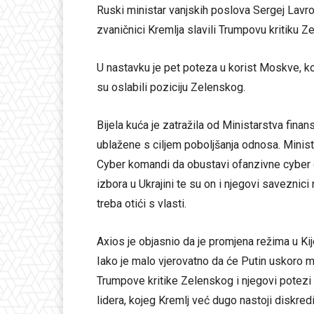
Ruski ministar vanjskih poslova Sergej Lavro
zvaničnici Kremlja slavili Trumpovu kritiku 
U nastavku je pet poteza u korist Moskve, ko
su oslabili poziciju Zelenskog.
Bijela kuća je zatražila od Ministarstva finans
ublažene s ciljem poboljšanja odnosa. Mini
Cyber komandi da obustavi ofanzivne cyber o
izbora u Ukrajini te su on i njegovi saveznic
treba otići s vlasti.
Axios je objasnio da je promjena režima u Kije
Iako je malo vjerovatno da će Putin uskoro moć
Trumpove kritike Zelenskog i njegovi potezi 
lidera, kojeg Kremlj već dugo nastoji diskredit