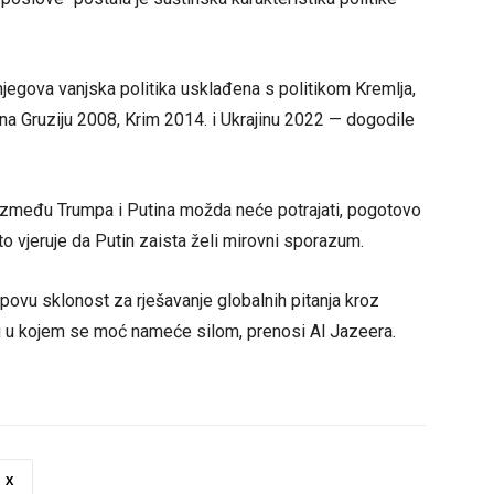
njegova vanjska politika usklađena s politikom Kremlja,
 na Gruziju 2008, Krim 2014. i Ukrajinu 2022 — dogodile
između Trumpa i Putina možda neće potrajati, pogotovo
to vjeruje da Putin zaista želi mirovni sporazum.
povu sklonost za rješavanje globalnih pitanja kroz
tu u kojem se moć nameće silom, prenosi Al Jazeera.
X