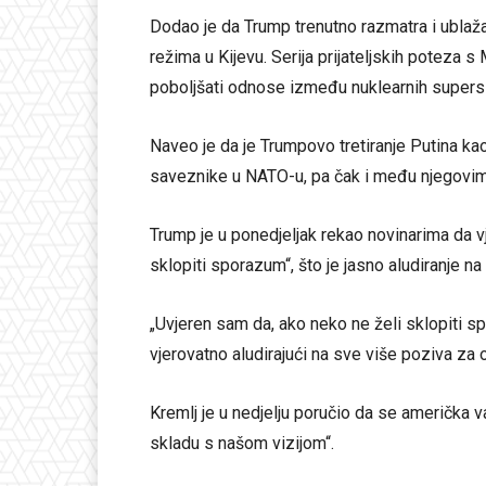
Dodao je da Trump trenutno razmatra i ublaž
režima u Kijevu. Serija prijateljskih poteza s
poboljšati odnose između nuklearnih supersi
Naveo je da je Trumpovo tretiranje Putina kao
saveznike u NATO-u, pa čak i među njegovi
Trump je u ponedjeljak rekao novinarima da vj
sklopiti sporazum“, što je jasno aludiranje n
„Uvjeren sam da, ako neko ne želi sklopiti sp
vjerovatno aludirajući na sve više poziva za 
Kremlj je u nedjelju poručio da se američka van
skladu s našom vizijom“.