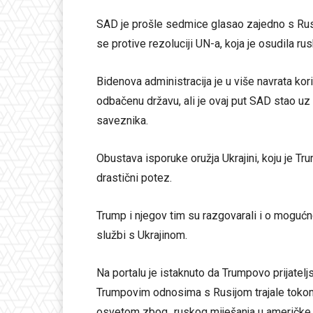
SAD je prošle sedmice glasao zajedno s Rusi
se protive rezoluciji UN-a, koja je osudila rus
Bidenova administracija je u više navrata kor
odbačenu državu, ali je ovaj put SAD stao uz
saveznika.
Obustava isporuke oružja Ukrajini, koju je Tr
drastični potez.
Trump i njegov tim su razgovarali i o mogućn
službi s Ukrajinom.
Na portalu je istaknuto da Trumpovo prijatelj
Trumpovim odnosima s Rusijom trajale tokom
osvetom zbog „ruskog miješanja u američke p