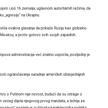
jom i još 16 zemalja, uglavnom autoritarnih režima, da
ku „agresiju“ na Ukrajinu.
istila ovakva glasanja da prikaže Rusiju kao globalno
 Moskvu, a protiv gotovo svih svojih zapadnih
umpova administracija već znatno usporila, posljednji je
osti ograničavanja saradnje američkih obavještajnih
stvo s Putinom nije novost, budući da su istrage o
 većeg dijela njegovog prvog mandata, a težnja za
oslove“ postala je suštinska karakteristika politike