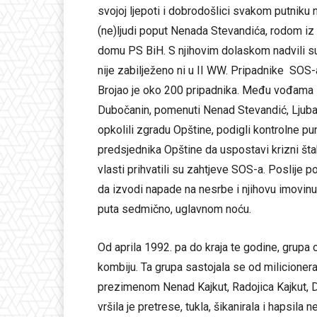
svojoj ljepoti i dobrodošlici svakom putniku 
(ne)ljudi poput Nenada Stevandića, rodom iz
domu PS BiH. S njihovim dolaskom nadvili su 
nije zabilježeno ni u II WW. Pripadnike SOS-a 
Brojao je oko 200 pripadnika. Među vođama 
Dubočanin, pomenuti Nenad Stevandić, Ljuba
opkolili zgradu Opštine, podigli kontrolne pu
predsjednika Opštine da uspostavi krizni štab
vlasti prihvatili su zahtjeve SOS-a. Poslije 
da izvodi napade na nesrbe i njihovu imovinu
puta sedmično, uglavnom noću.
Od aprila 1992. pa do kraja te godine, grup
kombiju. Ta grupa sastojala se od milicione
prezimenom Nenad Kajkut, Radojica Kajkut, D
vršila je pretrese, tukla, šikanirala i hapsil