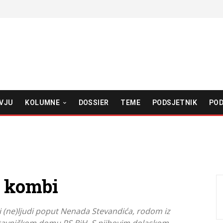
VJU
KOLUMNE
DOSSIER
TEME
PODSJETNIK
POD
i kombi
gi (ne)ljudi poput Nenada Stevandića, rodom iz