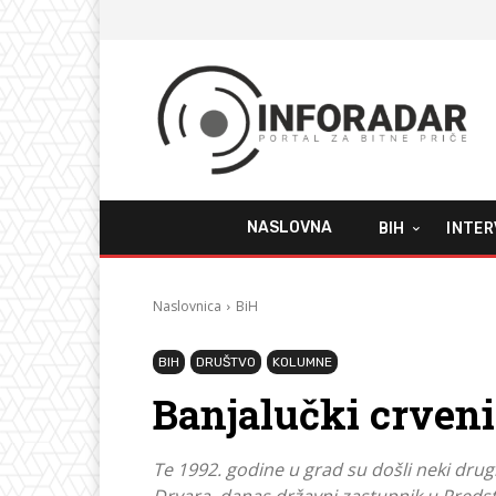
NASLOVNA
BIH
INTER
Naslovnica
BiH
BIH
DRUŠTVO
KOLUMNE
Banjalučki crven
Te 1992. godine u grad su došli neki dru