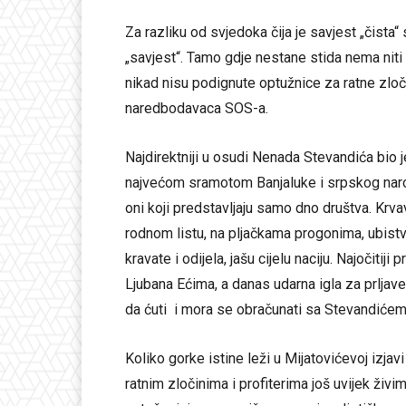
Za razliku od svjedoka čija je savjest „čista
„savjest“. Tamo gdje nestane stida nema niti 
nikad nisu podignute optužnice za ratne zloč
naredbodavaca SOS-a.
Najdirektniji u osudi Nenada Stevandića bio 
najvećom sramotom Banjaluke i srpskog naroda
oni koji predstavljaju samo dno društva. Krvavi
rodnom listu, na pljačkama progonima, ubistvi
kravate i odijela, jašu cijelu naciju. Najočitij
Ljubana Ećima, a danas udarna igla za prljav
da ćuti i mora se obračunati sa Stevandićem 
Koliko gorke istine leži u Mijatovićevoj izjav
ratnim zločinima i profiterima još uvijek živ