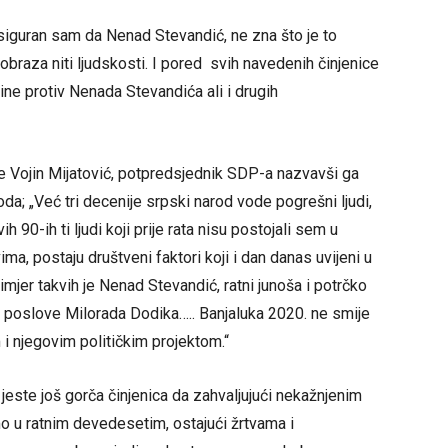
“ siguran sam da Nenad Stevandić, ne zna što je to
obraza niti ljudskosti. I pored svih navedenih činjenice
ine protiv Nenada Stevandića ali i drugih
je Vojin Mijatović, potpredsjednik SDP-a nazvavši ga
; „Već tri decenije srpski narod vode pogrešni ljudi,
h 90-ih ti ljudi koji prije rata nisu postojali sem u
ma, postaju društveni faktori koji i dan danas uvijeni u
i primjer takvih je Nenad Stevandić, ratni junoša i potrčko
e poslove Milorada Dodika….. Banjaluka 2020. ne smije
i njegovim političkim projektom.“
i jeste još gorča činjenica da zahvaljujući nekažnjenim
imo u ratnim devedesetim, ostajući žrtvama i