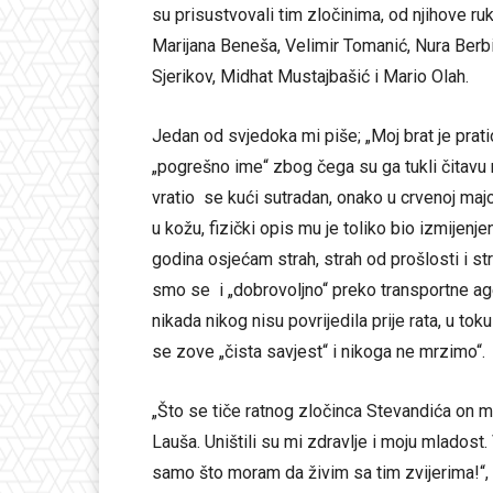
su prisustvovali tim zločinima, od njihove ru
Marijana Beneša, Velimir Tomanić, Nura Berbi
Sjerikov, Midhat Mustajbašić i Mario Olah.
Jedan od svjedoka mi piše; „Moj brat je prat
„pogrešno ime“ zbog čega su ga tukli čitavu
vratio se kući sutradan, onako u crvenoj majci
u kožu, fizički opis mu je toliko bio izmijenj
godina osjećam strah, strah od prošlosti i str
smo se i „dobrovoljno“ preko transportne agen
nikada nikog nisu povrijedila prije rata, u tok
se zove „čista savjest“ i nikoga ne mrzimo“.
„Što se tiče ratnog zločinca Stevandića on 
Lauša. Uništili su mi zdravlje i moju mladost.
samo što moram da živim sa tim zvijerima!“,