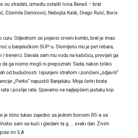
ke su stradali, između ostalih Ivica Beneš – brat
ć, Džemila Demirović, Nebojša Kalik, Drago Rulić, Boris
io curu. Odjednom se pojavio crveni kombi, brat je imao
 noć u banjalučkom SUP-u. Slomljeno mu je pet rebara,
 i trenerci. Davala sam mu vodu na kašičicu, previjali ga
en da ga nismo mogli ni prepoznati. Sada, nakon toliko
ah od budućnosti. Ispunjeni strahom i poniženi „odjavili“
cije „Perke“ napustili Banjaluku. Moja četiri brata
u rata i poslije rata. Spavamo na najljepšem jastuku koji
me je lično tukao zajedno sa jednim borcem RS-a sa
 Vratio sam se kući i gledam ta g….. svaki dan. Živim
 piše mi S.A