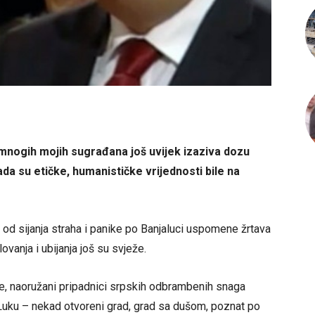
mnogih mojih sugrađana još uvijek izaziva dozu
a su etičke, humanističke vrijednosti bile na
od sijanja straha i panike po Banjaluci uspomene žrtava
lovanja i ubijanja još su svježe.
ine, naoružani pripadnici srpskih odbrambenih snaga
u Luku – nekad otvoreni grad, grad sa dušom, poznat po