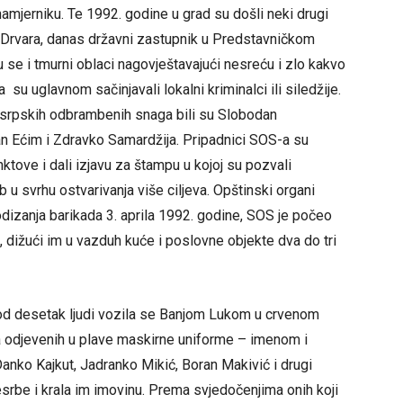
namjerniku. Te 1992. godine u grad su došli neki drugi
 Drvara, danas državni zastupnik u Predstavničkom
se i tmurni oblaci nagovještavajući nesreću i zlo kakvo
su uglavnom sačinjavali lokalni kriminalci ili siledžije.
srpskih odbrambenih snaga bili su Slobodan
n Ećim i Zdravko Samardžija. Pripadnici SOS-a su
nktove i dali izjavu za štampu u kojoj su pozvali
 u svrhu ostvarivanja više ciljeva. Opštinski organi
podizanja barikada 3. aprila 1992. godine, SOS je počeo
, dižući im u vazduh kuće i poslovne objekte dva do tri
a od desetak ljudi vozila se Banjom Lukom u crvenom
ra odjevenih u plave maskirne uniforme – imenom i
anko Kajkut, Jadranko Mikić, Boran Makivić i drugi
a nesrbe i krala im imovinu. Prema svjedočenjima onih koji