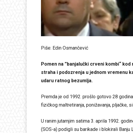
Piše: Edin Osmančević
Pomen na ”banjalučki crveni kombi“ kod 
straha i podozrenja u jednom vremenu kad
udaru ratnog bezumlja.
Premda je od 1992. prošlo gotovo 28 godina 
fizičkog maltretiranja, ponižavanja, pljačke, si
U ranim jutarnjim satima 3. aprila 1992. god
(SOS-a) podigli su barikade i blokirali Banj