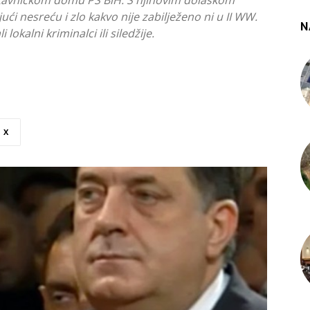
stavničkom domu PS BiH. S njihovim dolaskom
ući nesreću i zlo kakvo nije zabilježeno ni u II WW.
N
kalni kriminalci ili siledžije.
X