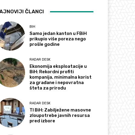
AJNOVIJI ČLANCI
BIH
Samo jedan kanton u FBiH
prikupio više poreza nego
prošle godine
RADAR DESK
Ekonomija eksploatacije u
BiH: Rekordni profiti
kompanija, minimalna korist
za građane i nepovratna
šteta za prirodu
RADAR DESK
TI BiH: Zabilježene masovne
zloupotrebe javnih resursa
pred izbore