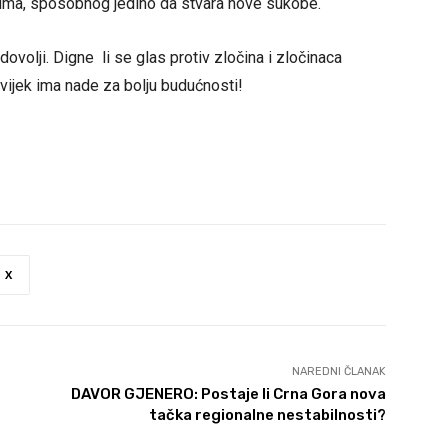
uma, sposobnog jedino da stvara nove sukobe.
olji. Digne li se glas protiv zločina i zločinaca
vijek ima nade za bolju budućnosti!
X
NAREDNI ČLANAK
DAVOR GJENERO: Postaje li Crna Gora nova
tačka regionalne nestabilnosti?