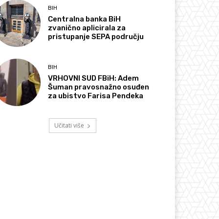
BIH
Centralna banka BiH
zvanično aplicirala za
pristupanje SEPA području
BIH
VRHOVNI SUD FBiH: Adem
Šuman pravosnažno osuđen
za ubistvo Farisa Pendeka
Učitati više