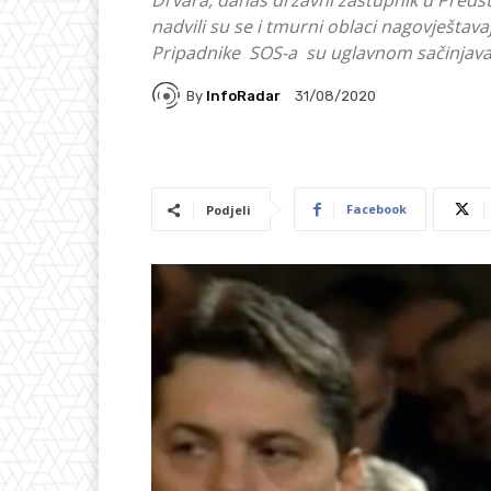
Drvara, danas državni zastupnik u Pred
nadvili su se i tmurni oblaci nagovještavaj
Pripadnike SOS-a su uglavnom sačinjavali lo
By
InfoRadar
31/08/2020
Facebook
Podjeli