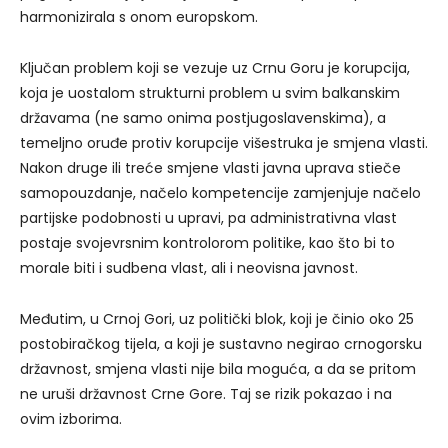
harmonizirala s onom europskom.
Ključan problem koji se vezuje uz Crnu Goru je korupcija,
koja je uostalom strukturni problem u svim balkanskim
državama (ne samo onima postjugoslavenskima), a
temeljno oruđe protiv korupcije višestruka je smjena vlasti.
Nakon druge ili treće smjene vlasti javna uprava stieče
samopouzdanje, načelo kompetencije zamjenjuje načelo
partijske podobnosti u upravi, pa administrativna vlast
postaje svojevrsnim kontrolorom politike, kao što bi to
morale biti i sudbena vlast, ali i neovisna javnost.
Međutim, u Crnoj Gori, uz politički blok, koji je činio oko 25
postobiračkog tijela, a koji je sustavno negirao crnogorsku
državnost, smjena vlasti nije bila moguća, a da se pritom
ne uruši državnost Crne Gore. Taj se rizik pokazao i na
ovim izborima.