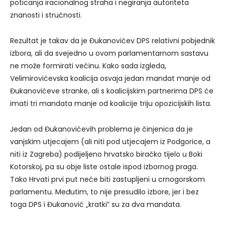
poticanja iracionalnog straha i negiranja autoriteta
znanosti i stručnosti.
Rezultat je takav da je Đukanovićev DPS relativni pobjednik
izbora, ali da svejedno u ovom parlamentarnom sastavu
ne može formirati većinu. Kako sada izgleda,
Velimirovićevska koalicija osvaja jedan mandat manje od
Đukanovićeve stranke, ali s koalicijskim partnerima DPS će
imati tri mandata manje od koalicije triju opozicijskih lista.
Jedan od Đukanovićevih problema je činjenica da je
vanjskim utjecajem (ali niti pod utjecajem iz Podgorice, a
niti iz Zagreba) podijeljeno hrvatsko biračko tijelo u Boki
Kotorskoj, pa su obje liste ostale ispod izbornog praga.
Tako Hrvati prvi put neće biti zastupljeni u crnogorskom
parlamentu. Međutim, to nije presudilo izbore, jer i bez
toga DPS i Đukanović „kratki” su za dva mandata.