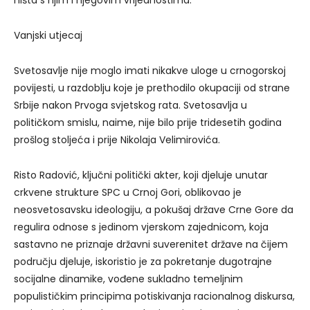
Vanjski utjecaj
Svetosavlje nije moglo imati nikakve uloge u crnogorskoj
povijesti, u razdoblju koje je prethodilo okupaciji od strane
Srbije nakon Prvoga svjetskog rata. Svetosavlja u
političkom smislu, naime, nije bilo prije tridesetih godina
prošlog stoljeća i prije Nikolaja Velimirovića.
Risto Radović, ključni politički akter, koji djeluje unutar
crkvene strukture SPC u Crnoj Gori, oblikovao je
neosvetosavsku ideologiju, a pokušaj države Crne Gore da
regulira odnose s jedinom vjerskom zajednicom, koja
sastavno ne priznaje državni suverenitet države na čijem
području djeluje, iskoristio je za pokretanje dugotrajne
socijalne dinamike, vođene sukladno temeljnim
populističkim principima potiskivanja racionalnog diskursa,