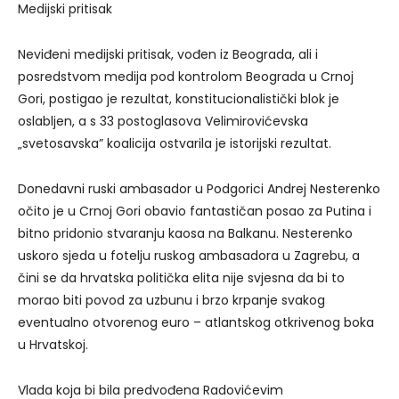
Medijski pritisak
Neviđeni medijski pritisak, vođen iz Beograda, ali i
posredstvom medija pod kontrolom Beograda u Crnoj
Gori, postigao je rezultat, konstitucionalistički blok je
oslabljen, a s 33 postoglasova Velimirovićevska
„svetosavska” koalicija ostvarila je istorijski rezultat.
Donedavni ruski ambasador u Podgorici Andrej Nesterenko
očito je u Crnoj Gori obavio fantastičan posao za Putina i
bitno pridonio stvaranju kaosa na Balkanu. Nesterenko
uskoro sjeda u fotelju ruskog ambasadora u Zagrebu, a
čini se da hrvatska politička elita nije svjesna da bi to
morao biti povod za uzbunu i brzo krpanje svakog
eventualno otvorenog euro – atlantskog otkrivenog boka
u Hrvatskoj.
Vlada koja bi bila predvođena Radovićevim