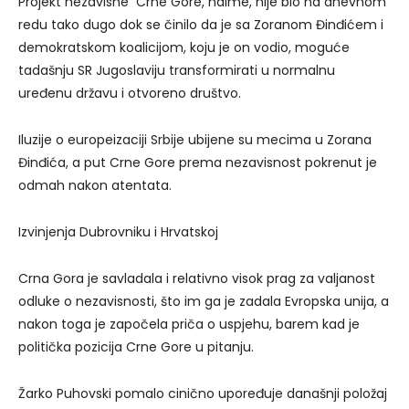
Projekt nezavisne Crne Gore, naime, nije bio na dnevnom
redu tako dugo dok se činilo da je sa Zoranom Đinđićem i
demokratskom koalicijom, koju je on vodio, moguće
tadašnju SR Jugoslaviju transformirati u normalnu
uređenu državu i otvoreno društvo.
Iluzije o europeizaciji Srbije ubijene su mecima u Zorana
Đinđića, a put Crne Gore prema nezavisnost pokrenut je
odmah nakon atentata.
Izvinjenja Dubrovniku i Hrvatskoj
Crna Gora je savladala i relativno visok prag za valjanost
odluke o nezavisnosti, što im ga je zadala Evropska unija, a
nakon toga je započela priča o uspjehu, barem kad je
politička pozicija Crne Gore u pitanju.
Žarko Puhovski pomalo cinično upoređuje današnji položaj