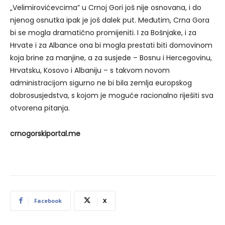
„Velimirovićevcima” u Crnoj Gori još nije osnovana, i do
njenog osnutka ipak je još dalek put. Međutim, Crna Gora
bi se mogla dramatično promijeniti. I za Bošnjake, i za
Hrvate i za Albance ona bi mogla prestati biti domovinom
koja brine za manjine, a za susjede – Bosnu i Hercegovinu,
Hrvatsku, Kosovo i Albaniju – s takvom novom
administracijom sigurno ne bi bila zemlja europskog
dobrosusjedstva, s kojom je moguće racionalno riješiti sva
otvorena pitanja.
crnogorskiportal.me
Facebook
X