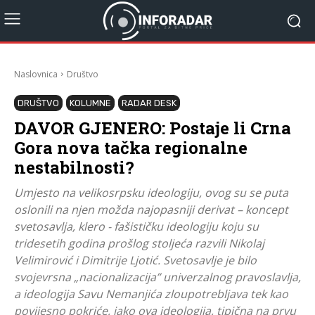
Naslovnica
Društvo
DRUŠTVO
KOLUMNE
RADAR DESK
DAVOR GJENERO: Postaje li Crna
Gora nova tačka regionalne
nestabilnosti?
Umjesto na velikosrpsku ideologiju, ovog su se puta
oslonili na njen možda najopasniji derivat – koncept
svetosavlja, klero - fašističku ideologiju koju su
tridesetih godina prošlog stoljeća razvili Nikolaj
Velimirović i Dimitrije Ljotić. Svetosavlje je bilo
svojevrsna „nacionalizacija” univerzalnog pravoslavlja,
a ideologija Savu Nemanjića zloupotrebljava tek kao
povijesno pokriće, iako ova ideologija, tipična na prvu