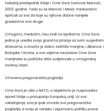
tadašnji predsjednik Srbije i Crne Gore Svetozar Marović,
2003. godine. Tada su se Marović i Mesić međusobno
ispričali za sva zla koje su njihove države nanijele
građanima one druge.
Crnogorci, međutim, nisu stali na isprikama. Crna Gora
jedina je uredila svoja granična pitanja sa svim susjednim
državama, a izrazito je dobro zaštitila manjine, i Albance, i
Bošnjake i Hrvate, a sve vrijeme nezavisne Crne Gore
manjinske su političke elite sudjelovale u crnogorskoj
izvršnoj vlasti.
Otvorena pregovaračka poglavlja
Crna Gora je ušla u NATO, a objektivno je nusporedivo
ispred Srbije u pristupanju Europskoj uniji. Uz sva
zakašnjenja, ona je ipak otvorila sva pregovaračka
poglavlja, a svoju je vanjsku i sigurnosnu politiku posve