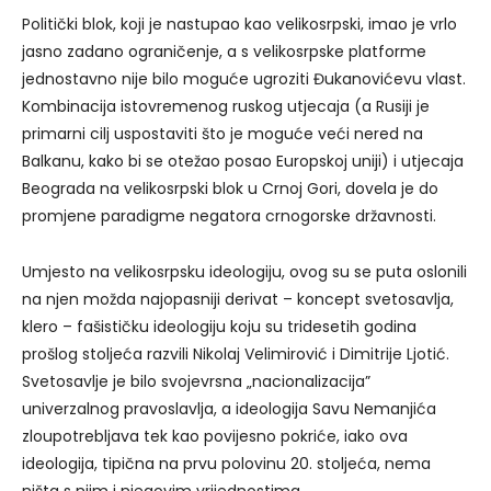
Politički blok, koji je nastupao kao velikosrpski, imao je vrlo
jasno zadano ograničenje, a s velikosrpske platforme
jednostavno nije bilo moguće ugroziti Đukanovićevu vlast.
Kombinacija istovremenog ruskog utjecaja (a Rusiji je
primarni cilj uspostaviti što je moguće veći nered na
Balkanu, kako bi se otežao posao Europskoj uniji) i utjecaja
Beograda na velikosrpski blok u Crnoj Gori, dovela je do
promjene paradigme negatora crnogorske državnosti.
Umjesto na velikosrpsku ideologiju, ovog su se puta oslonili
na njen možda najopasniji derivat – koncept svetosavlja,
klero – fašističku ideologiju koju su tridesetih godina
prošlog stoljeća razvili Nikolaj Velimirović i Dimitrije Ljotić.
Svetosavlje je bilo svojevrsna „nacionalizacija”
univerzalnog pravoslavlja, a ideologija Savu Nemanjića
zloupotrebljava tek kao povijesno pokriće, iako ova
ideologija, tipična na prvu polovinu 20. stoljeća, nema
ništa s njim i njegovim vrijednostima.