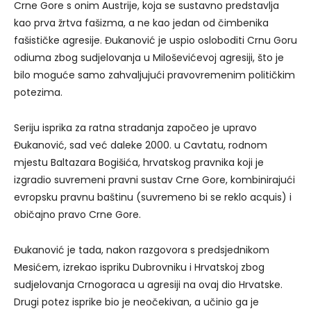
Crne Gore s onim Austrije, koja se sustavno predstavlja
kao prva žrtva fašizma, a ne kao jedan od čimbenika
fašističke agresije. Đukanović je uspio osloboditi Crnu Goru
odiuma zbog sudjelovanja u Miloševićevoj agresiji, što je
bilo moguće samo zahvaljujući pravovremenim političkim
potezima.
Seriju isprika za ratna stradanja započeo je upravo
Đukanović, sad već daleke 2000. u Cavtatu, rodnom
mjestu Baltazara Bogišića, hrvatskog pravnika koji je
izgradio suvremeni pravni sustav Crne Gore, kombinirajući
evropsku pravnu baštinu (suvremeno bi se reklo acquis) i
običajno pravo Crne Gore.
Đukanović je tada, nakon razgovora s predsjednikom
Mesićem, izrekao ispriku Dubrovniku i Hrvatskoj zbog
sudjelovanja Crnogoraca u agresiji na ovaj dio Hrvatske.
Drugi potez isprike bio je neočekivan, a učinio ga je