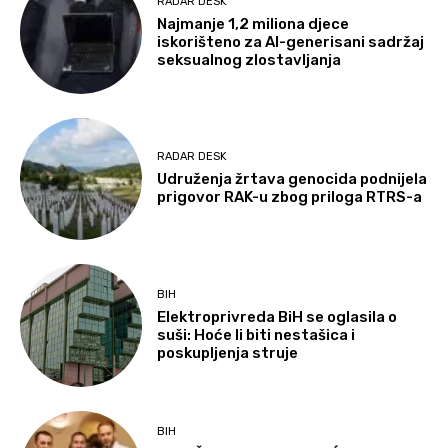
RADAR DESK
Najmanje 1,2 miliona djece
iskorišteno za AI-generisani sadržaj
seksualnog zlostavljanja
RADAR DESK
Udruženja žrtava genocida podnijela
prigovor RAK-u zbog priloga RTRS-a
BIH
Elektroprivreda BiH se oglasila o
suši: Hoće li biti nestašica i
poskupljenja struje
BIH