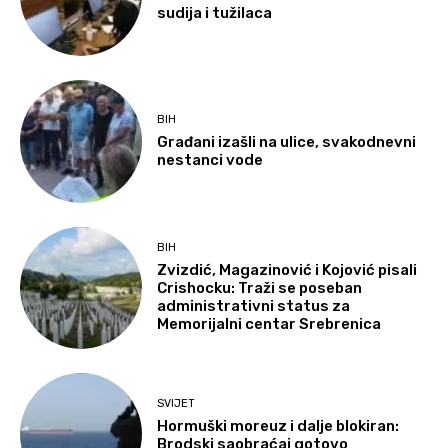
sudija i tužilaca
BIH
Građani izašli na ulice, svakodnevni
nestanci vode
BIH
Zvizdić, Magazinović i Kojović pisali
Crishocku: Traži se poseban
administrativni status za
Memorijalni centar Srebrenica
SVIJET
Hormuški moreuz i dalje blokiran:
Brodski saobraćaj gotovo