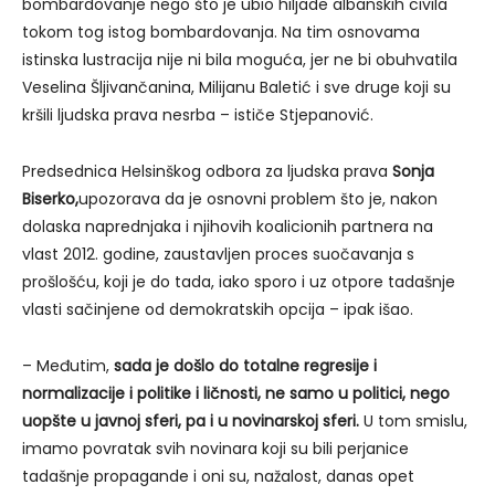
bombardovanje nego što je ubio hiljade albanskih civila
tokom tog istog bombardovanja. Na tim osnovama
istinska lustracija nije ni bila moguća, jer ne bi obuhvatila
Veselina Šljivančanina, Milijanu Baletić i sve druge koji su
kršili ljudska prava nesrba – ističe Stjepanović.
Predsednica Helsinškog odbora za ljudska prava
Sonja
Biserko,
upozorava da je osnovni problem što je, nakon
dolaska naprednjaka i njihovih koalicionih partnera na
vlast 2012. godine, zaustavljen proces suočavanja s
prošlošću, koji je do tada, iako sporo i uz otpore tadašnje
vlasti sačinjene od demokratskih opcija – ipak išao.
– Međutim,
sada je došlo do totalne regresije i
normalizacije i politike i ličnosti, ne samo u politici, nego
uopšte u javnoj sferi, pa i u novinarskoj sferi.
U tom smislu,
imamo povratak svih novinara koji su bili perjanice
tadašnje propagande i oni su, nažalost, danas opet