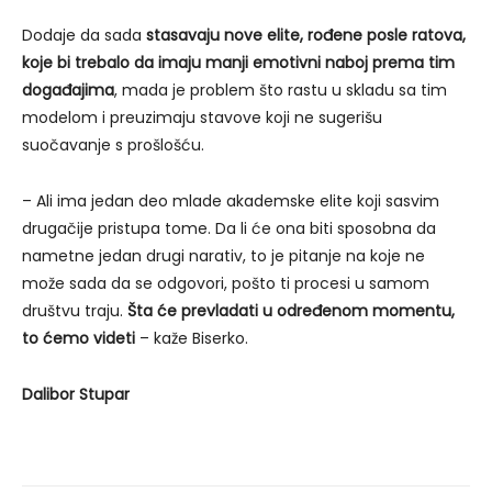
Dodaje da sada
stasavaju nove elite, rođene posle ratova,
koje bi trebalo da imaju manji emotivni naboj prema tim
događajima
, mada je problem što rastu u skladu sa tim
modelom i preuzimaju stavove koji ne sugerišu
suočavanje s prošlošću.
– Ali ima jedan deo mlade akademske elite koji sasvim
drugačije pristupa tome. Da li će ona biti sposobna da
nametne jedan drugi narativ, to je pitanje na koje ne
može sada da se odgovori, pošto ti procesi u samom
društvu traju.
Šta će prevladati u određenom momentu,
to ćemo videti
– kaže Biserko.
Dalibor Stupar