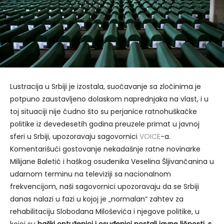
Lustracija u Srbiji je izostala, suočavanje sa zločinima je
potpuno zaustavljeno dolaskom naprednjaka na vlast, i u
toj situaciji nije čudno što su perjanice ratnohuškačke
politike iz devedesetih godina preuzele primat u javnoj
sferi u Srbiji, upozoravaju sagovornici
VOICE
-a.
Komentarišući gostovanje nekadašnje ratne novinarke
Milijane Baletić i haškog osuđenika Veselina Šljivančanina u
udarnom terminu na televiziji sa nacionalnom
frekvencijom, naši sagovornici upozoravaju da se Srbiji
danas nalazi u fazi u kojoj je „normalan“ zahtev za
rehabilitaciju Slobodana Miloševića i njegove politike, u