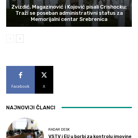
Zvizdić, Magazinović i Kojović pisali Crishocku:
Traži se poseban administrativni status za
Memorijalni centar Srebrenica
Facebook
X
NAJNOVIJI ČLANCI
RADAR DESK
VSTV i EU u borbi za kontrolu imovine