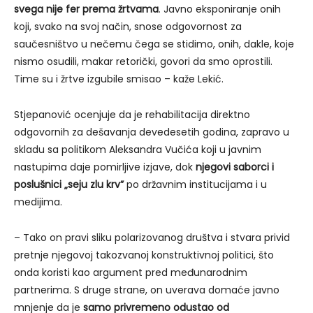
svega nije fer prema žrtvama
. Javno eksponiranje onih
koji, svako na svoj način, snose odgovornost za
saučesništvo u nečemu čega se stidimo, onih, dakle, koje
nismo osudili, makar retorički, govori da smo oprostili.
Time su i žrtve izgubile smisao – kaže Lekić.
Stjepanović ocenjuje da je rehabilitacija direktno
odgovornih za dešavanja devedesetih godina, zapravo u
skladu sa politikom Aleksandra Vučića koji u javnim
nastupima daje pomirljive izjave, dok
njegovi saborci i
poslušnici „seju zlu krv”
po državnim institucijama i u
medijima.
– Tako on pravi sliku polarizovanog društva i stvara privid
pretnje njegovoj takozvanoj konstruktivnoj politici, što
onda koristi kao argument pred međunarodnim
partnerima. S druge strane, on uverava domaće javno
mnjenje da je
samo privremeno odustao od