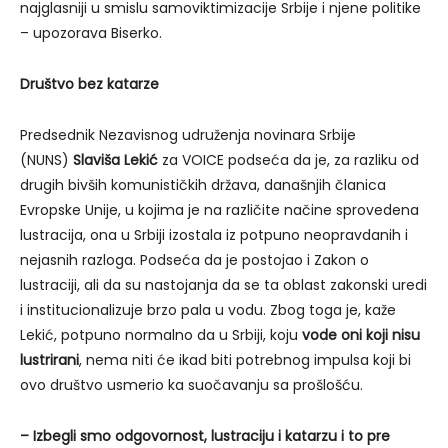
najglasniji u smislu samoviktimizacije Srbije i njene politike
– upozorava Biserko.
Društvo bez katarze
Predsednik Nezavisnog udruženja novinara Srbije
(NUNS)
Slaviša Lekić
za VOICE podseća da je, za razliku od
drugih bivših komunističkih država, današnjih članica
Evropske Unije, u kojima je na različite načine sprovedena
lustracija, ona u Srbiji izostala iz potpuno neopravdanih i
nejasnih razloga. Podseća da je postojao i Zakon o
lustraciji, ali da su nastojanja da se ta oblast zakonski uredi
i institucionalizuje brzo pala u vodu. Zbog toga je, kaže
Lekić, potpuno normalno da u Srbiji, koju
vode oni koji nisu
lustrirani
, nema niti će ikad biti potrebnog impulsa koji bi
ovo društvo usmerio ka suočavanju sa prošlošću.
– Izbegli smo odgovornost, lustraciju i katarzu i to pre