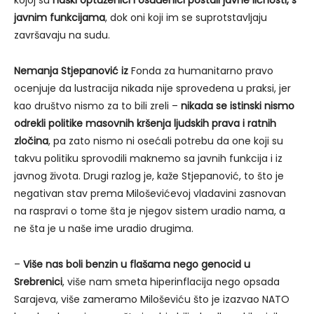
kojoj su
haški optuženici i osuđenici postali javne ličnosti, s
javnim funkcijama
, dok oni koji im se suprotstavljaju
završavaju na sudu.
Nemanja Stjepanović iz
Fonda za humanitarno pravo
ocenjuje da lustracija nikada nije sprovedena u praksi, jer
kao društvo nismo za to bili zreli –
nikada se istinski nismo
odrekli politike masovnih kršenja ljudskih prava i ratnih
zločina
, pa zato nismo ni osećali potrebu da one koji su
takvu politiku sprovodili maknemo sa javnih funkcija i iz
javnog života. Drugi razlog je, kaže Stjepanović, to što je
negativan stav prema Miloševićevoj vladavini zasnovan
na raspravi o tome šta je njegov sistem uradio nama, a
ne šta je u naše ime uradio drugima.
–
Više nas boli benzin u flašama nego genocid u
Srebrenici
, više nam smeta hiperinflacija nego opsada
Sarajeva, više zameramo Miloševiću što je izazvao NATO