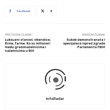
Facebook
X
PRETHODNI ČLANAK
NAREDNI ČLANAK
Luksuzni stanovi, vikendice,
Sukob demonstranata i
firme, farme: Ko su milioneri
specijalaca ispred zgrade
među gradonačelnicima i
Parlamenta FBiH
načelnicima u BiH
InfoRadar