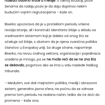
huškači odavno vratili u medije
. U takvoj situaciji, poziv
ženama da rađaju poziv je da daju doprinos nekim
budućim vojnim regrutacijama – kaže on.
Biserko upozorava da je u proteklom periodu vršena
revizija istorije, ali i konstrukt identiteta Srbije u skladu sa
vrednosnim sistemom koji je daleko od onog što se
očekuje od Srbije, s obzirom da je njena zvanična politika
članstvo u Evropskoj uniji. Sa druge strane, napominje
Biserko, na nivou civilnog sektora, organizacija i pojedinaca
urađeno je mnogo, pa se
ne može reći da se ne zna šta
se dešavalo
, pogotovo ako se ima u vidu nasleđe Haškog
tribunala.
– Međutim, sve dok mejnstrim politika, mediji i obrazovni
sistem, generalno javna sfera, ne počnu da se odnose
prema tom periodu na realana način, teško da će doći do
promena – kaže ona.