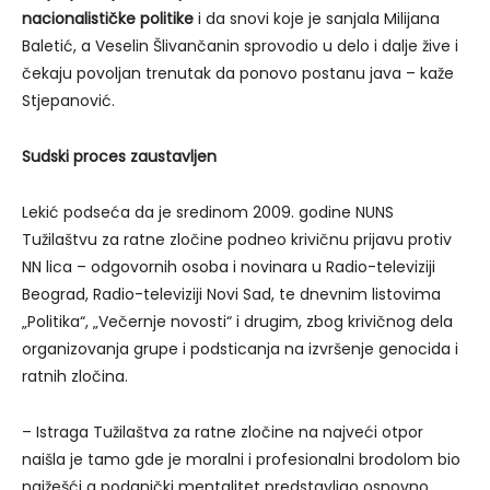
nacionalističke politike
i da snovi koje je sanjala Milijana
Baletić, a Veselin Šlivančanin sprovodio u delo i dalje žive i
čekaju povoljan trenutak da ponovo postanu java – kaže
Stjepanović.
Sudski proces zaustavljen
Lekić podseća da je sredinom 2009. godine NUNS
Tužilaštvu za ratne zločine podneo krivičnu prijavu protiv
NN lica – odgovornih osoba i novinara u Radio-televiziji
Beograd, Radio-televiziji Novi Sad, te dnevnim listovima
„Politika“, „Večernje novosti“ i drugim, zbog krivičnog dela
organizovanja grupe i podsticanja na izvršenje genocida i
ratnih zločina.
– Istraga Tužilaštva za ratne zločine na najveći otpor
naišla je tamo gde je moralni i profesionalni brodolom bio
najžešći a podanički mentalitet predstavljao osnovno