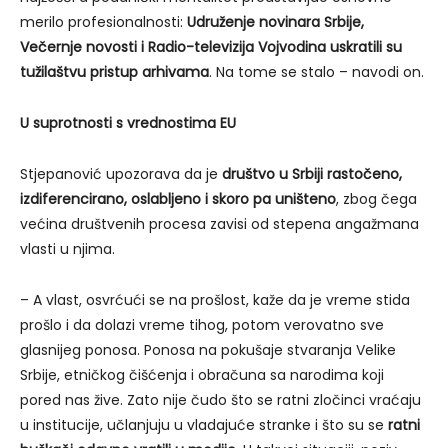
merilo profesionalnosti:
Udruženje novinara Srbije,
Večernje novosti i Radio-televizija Vojvodina uskratili su
tužilaštvu pristup arhivama
. Na tome se stalo – navodi on.
U suprotnosti s vrednostima EU
Stjepanović upozorava da je
društvo u Srbiji rastočeno,
izdiferencirano, oslabljeno i skoro pa uništeno
, zbog čega
većina društvenih procesa zavisi od stepena angažmana
vlasti u njima.
– A vlast, osvrćući se na prošlost, kaže da je vreme stida
prošlo i da dolazi vreme tihog, potom verovatno sve
glasnijeg ponosa. Ponosa na pokušaje stvaranja Velike
Srbije, etničkog čišćenja i obračuna sa narodima koji
pored nas žive. Zato nije čudo što se ratni zločinci vraćaju
u institucije, učlanjuju u vladajuće stranke i što su se
ratni