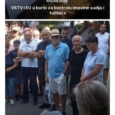
RADAR DESK
VSTV i EU u borbi za kontrolu imovine sudija i
tužilaca