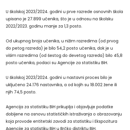
U školskoj 2023/2024. godini u prve razrede osnovnih škola
upisano je 27.899 učenika, što je u odnosu na školsku
2022/2023. godinu manje za 1,3 posto.
Od ukupnog broja učenika, u nižim razredima (od prvog
do petog razreda) je bilo 54,2 posto učenika, dok je u
višim razredima (od šestog do devetog razreda) bilo 45,8
posto učenika, podaci su Agencije za statistiku BiH.
U školskoj 2023/2024. godini u nastavni proces bilo je
uključeno 24.176 nastavnika, a od kojih su 18.002 žene ili
njih 74,5 posto.
Agencija za statistiku BiH prikuplja i objavljuje podatke
dobijene na osnovu statističkih istraživanja o obrazovanju
koja provode entitetski zavodi za statistiku i Ekspozitura
Agencije za statistiku BiH u Brčko distriktu BiH.