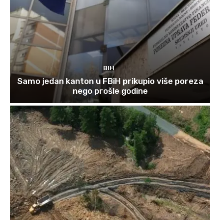
BIH
Samo jedan kanton u FBiH prikupio više poreza
nego prošle godine