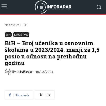
Naslovnica
BiH
BIH
DRUŠTVO
BiH – Broj učenika u osnovnim
školama u 2023/2024. manji za 1,5
posto u odnosu na prethodnu
godinu
By
InfoRadar
18/03/2024
Facebook
X