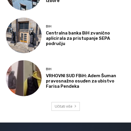
izbore
BIH
Centralna banka BiH zvanično
aplicirala za pristupanje SEPA
području
BIH
VRHOVNI SUD FBiH: Adem Šuman
pravosnažno osuđen za ubistvo
Farisa Pendeka
Učitati više