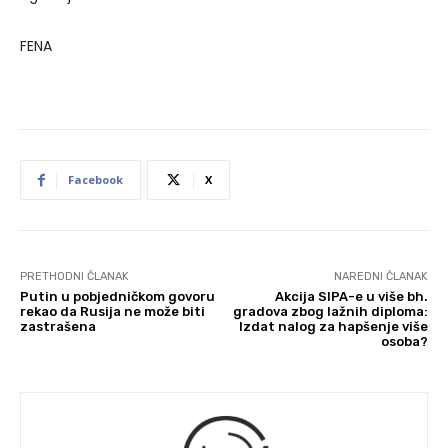
FENA
Facebook
X
PRETHODNI ČLANAK
NAREDNI ČLANAK
Putin u pobjedničkom govoru
Akcija SIPA-e u više bh.
rekao da Rusija ne može biti
gradova zbog lažnih diploma:
zastrašena
Izdat nalog za hapšenje više
osoba?