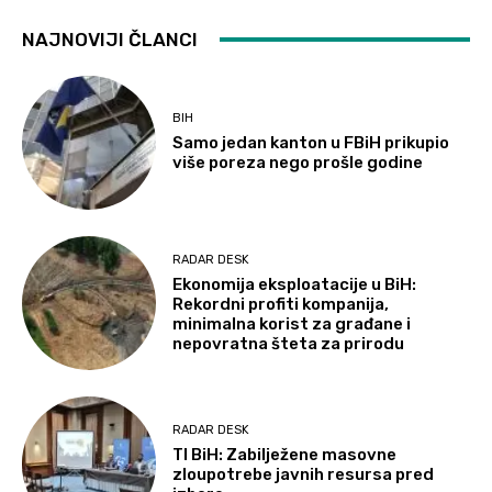
NAJNOVIJI ČLANCI
BIH
Samo jedan kanton u FBiH prikupio
više poreza nego prošle godine
RADAR DESK
Ekonomija eksploatacije u BiH:
Rekordni profiti kompanija,
minimalna korist za građane i
nepovratna šteta za prirodu
RADAR DESK
TI BiH: Zabilježene masovne
zloupotrebe javnih resursa pred