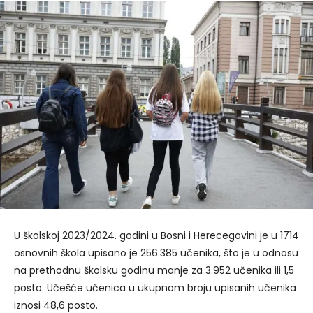
U školskoj 2023/2024. godini u Bosni i Herecegovini je u 1714
osnovnih škola upisano je 256.385 učenika, što je u odnosu
na prethodnu školsku godinu manje za 3.952 učenika ili 1,5
posto. Učešće učenica u ukupnom broju upisanih učenika
iznosi 48,6 posto.