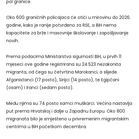
pol granice.
Oko 600 graničnih policajaca će otići u mirovinu do 2026.
godine, kako je ranije potvrđeno za RSE, a BiH nema
kapacitete za brže i masovnije školovanje i zapošljavanje
novih.
Prema podacima Ministarstva sigurnosti BiH, u prvih 11
mjeseci ove godine registrirana su 24.523 nezakonita
migranta, od čega su četvrtina Marokanci, a slijede
Afganistanci (17 posto), Sirijci (14 posto), te Egipćani
(osam) i Iranci (sedam posto).
Među njima su 74 posto samci muškarci. Većina nastavlja
put prema Hrvatskoj i dalje u Zapadnu Europu. Oko 800
migranata bilo je smješteno u privremenim migrantskim
centrima u BiH početkom decembra.