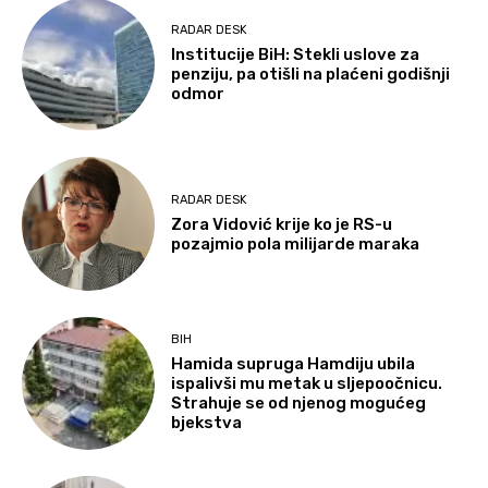
RADAR DESK
Institucije BiH: Stekli uslove za
penziju, pa otišli na plaćeni godišnji
odmor
RADAR DESK
Zora Vidović krije ko je RS-u
pozajmio pola milijarde maraka
BIH
Hamida supruga Hamdiju ubila
ispalivši mu metak u sljepoočnicu.
Strahuje se od njenog mogućeg
bjekstva