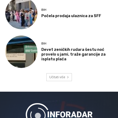
BIH
Počela prodaja ulaznica za SFF
BIH
Devet zeničkih rudara šestu noć
provelo u jami, traže garancije za
isplatu plaća
Učitati više