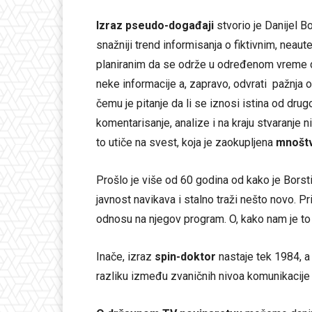
Izraz pseudo-događaji
stvorio je Danijel B
snažniji trend informisanja o fiktivnim, nea
planiranim da se održe u određenom vreme d
neke informacije a, zapravo, odvrati pažnja 
čemu je pitanje da li se iznosi istina od d
komentarisanje, analize i na kraju stvaranje
to utiče na svest, koja je zaokupljena
mnošt
Prošlo je više od 60 godina od kako je Borst
javnost navikava i stalno traži nešto novo. Pri
odnosu na njegov program. O, kako nam je t
Inače, izraz
spin-doktor
nastaje tek 1984, a 
razliku između zvaničnih nivoa komunikacije 