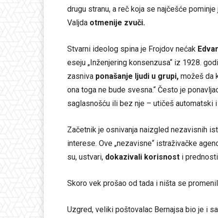
drugu stranu, a reč koja se najčešće pominje 
Valjda
otmenije zvuči.
Stvarni ideolog spina je Frojdov nećak
Edvar
eseju „Inženjering konsenzusa“ iz 1928. god
zasniva
ponašanje ljudi u grupi,
možeš da ko
ona toga ne bude svesna.“ Često je ponavlja
saglasnošću ili bez nje – utičeš automatski i n
Začetnik je osnivanja naizgled nezavisnih ist
interese. Ove „nezavisne“ istraživačke agenc
su, ustvari,
dokazivali korisnost
i prednosti
Skoro vek prošao od tada i ništa se promenilo
Uzgred, veliki poštovalac Bernajsa bio je i 