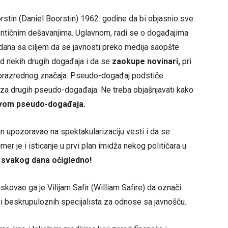
orstin (Daniel Boorstin) 1962. godine da bi objasnio sve
utentičnim dešavanjima. Uglavnom, radi se o događajima
ana sa ciljem da se javnosti preko medija saopšte
od nekih drugih događaja i da se
zaokupe novinari,
pri
rugorazrednog značaja. Pseudo-događaj podstiče
 niza drugih pseudo-događaja. Ne treba objašnjavati kako
vom pseudo-događaja.
in upozoravao na spektakularizaciju vesti i da se
mer je i isticanje u prvi plan imidža nekog političara u
o
svakog dana očigledno!
skovao ga je Vilijam Safir (William Safire) da označi
i beskrupuloznih specijalista za odnose sa javnošču.