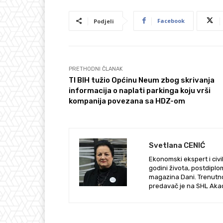
Facebook
Podjeli
PRETHODNI ČLANAK
TI BIH tužio Općinu Neum zbog skrivanja
informacija o naplati parkinga koju vrši
kompanija povezana sa HDZ-om
Svetlana CENIĆ
Ekonomski ekspert i civil
godini života, postdiplo
magazina Dani. Trenutno
predavač je na SHL Akad