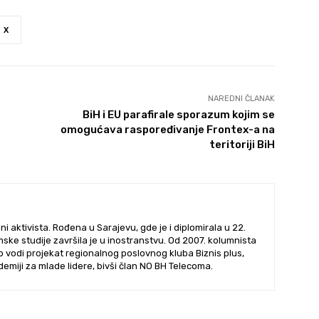
X
NAREDNI ČLANAK
BiH i EU parafirale sporazum kojim se
omogućava raspoređivanje Frontex-a na
teritoriji BiH
ni aktivista. Rođena u Sarajevu, gde je i diplomirala u 22.
mske studije završila je u inostranstvu. Od 2007. kolumnista
 vodi projekat regionalnog poslovnog kluba Biznis plus,
emiji za mlade lidere, bivši član NO BH Telecoma.