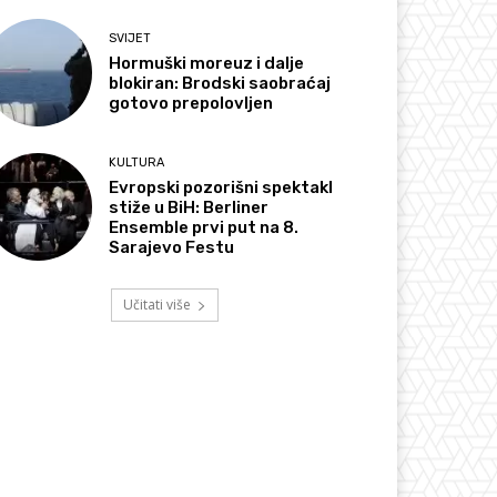
SVIJET
Hormuški moreuz i dalje
blokiran: Brodski saobraćaj
gotovo prepolovljen
KULTURA
Evropski pozorišni spektakl
stiže u BiH: Berliner
Ensemble prvi put na 8.
Sarajevo Festu
Učitati više