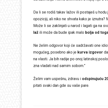
Da li se rodiš takav lažov ili postaješ u hodu 
opoziciji, ali niko ne shvata kako je iznutra? 
Može li se zaklinjati u narod i lagati ga na 
laž
ili može da bude ipak malo
bolja od tog
Ne želim odgovor koji će sadržavati one idiot
mogućeg, posebno ako je
kurva izgovor
da
na vlasti. Ja bih radije po onoj latinskoj posl
zna vladati nad samim sobom.”
Želim vam uspešnu, zdravu i
odspinujuću 20
pitati svaki dan gde su vaše pare.