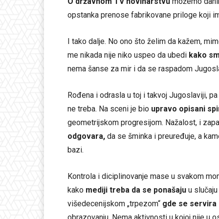
O državnom TV novinarstvu
možemo danima,
opstanka prenose fabrikovane priloge koji i
I tako dalje. No ono što želim da kažem, mi
me nikada nije niko uspeo da ubedi
kako sm
nema šanse za mir i da se raspadom Jugosla
Rođena i odrasla u toj i takvoj Jugoslaviji
ne treba. Na sceni je bio
upravo opisani spi
geometrijskom progresijom. Nažalost, i zapa
odgovara,
da se šminka i preuređuje, a kamo
bazi.
Kontrola i diciplinovanje mase u svakom mo
kako
mediji treba da se ponašaju
u slučaju
višedecenijskom „trpezom“
gde se servira 
obrazovanju. Nema aktivnosti u kojoj nije u os