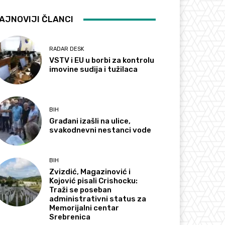
AJNOVIJI ČLANCI
RADAR DESK
VSTV i EU u borbi za kontrolu
imovine sudija i tužilaca
BIH
Građani izašli na ulice,
svakodnevni nestanci vode
BIH
Zvizdić, Magazinović i
Kojović pisali Crishocku:
Traži se poseban
administrativni status za
Memorijalni centar
Srebrenica