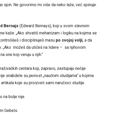
je spin. Ne govorimo mi više da neko laže, već spinuje.
d Bernajs
(Edward Bernays), koji u svom slavnom
ine kaže: „Ako shvatiš mehanizam i logiku na kojima se
ntrolišeš i disciplinuješ masu
po svojoj volji,
a da
o: „Ako možeš da utičeš na lidere – sa njihovom
a one koji veruju u njih.“
raživačkih centara koji, zapravo, zastupaju nečije
ije snabdele su javnost „naučnim studijama“ u kojima
 artikala koje su proizveli sami naručioci studije.
 na bolje nije.
sam Gebels.