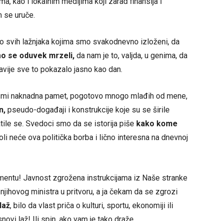
 kao i lokalnim medijima koji zarad finansija i
m se uruče.
mo svih lažnjaka kojima smo svakodnevno izloženi, da
o se oduvek mrzeli,
da nam je to, valjda, u genima, da
vije sve to pokazalo jasno kao dan.
, pa mi naknadna pamet, pogotovo mnogo mlađih od mene,
n,
pseudo-događaji i konstrukcije koje su se širile
tile se. Svedoci smo da se istorija piše
kako kome
li neće ova politička borba i lično interesna na dnevnoj
mentu! Javnost zgrožena instrukcijama iz Naše stranke
 njihovog ministra u pritvoru, a ja čekam da se zgrozi
laž
, bilo da vlast priča o kulturi, sportu, ekonomiji ili
novi laž! Ili spin, ako vam je tako draže.