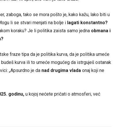
jer, zaboga, tako se mora pošto je, kako kažu, lako biti u
Mogu li se stvari menjati na bolje i
lagati konstantno?
svakom koraku? Je li politika zaista samo jedna
obmana i
a?
ske fraze tipa da je politika kurva, da je politika umeće
 budeš kurva ili to umeće mogućeg da istrguješ ostanak
ovici: „Apsurdno je da
nad drugima vlada
onaj koji ne
25. godinu,
u kojoj nećete pričati o atmosferi, već