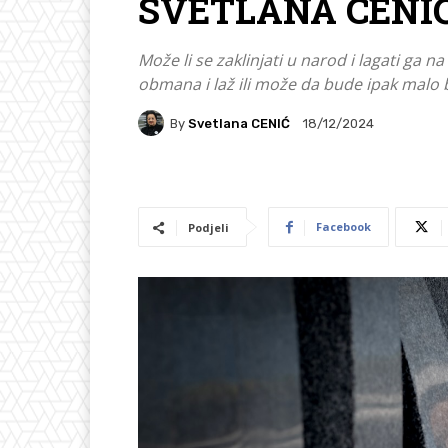
SVETLANA CENIĆ:
Može li se zaklinjati u narod i lagati ga n
obmana i laž ili može da bude ipak malo 
By
Svetlana CENIĆ
18/12/2024
Facebook
Podjeli