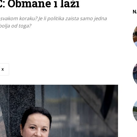
 Obmane i laži
N
a svakom koraku? Je li politika zaista samo jedna
bolja od toga?
X