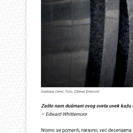
Svetlana Cenić, Foto: Dženat Dreković
Zašto nam dušmani ovog sveta uvek kažu
– Edward Whittemore
Nismo se pomerili, naravno, već decenijama od