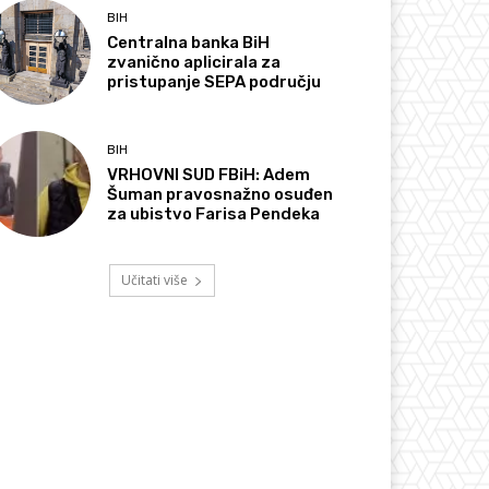
BIH
Centralna banka BiH
zvanično aplicirala za
pristupanje SEPA području
BIH
VRHOVNI SUD FBiH: Adem
Šuman pravosnažno osuđen
za ubistvo Farisa Pendeka
Učitati više