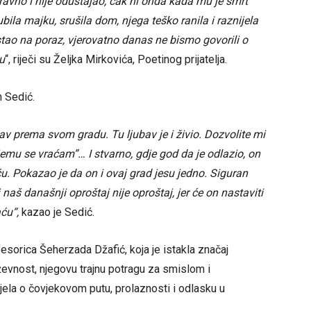
pravno i nije odustajao, čak ni onda kada mu je smrt
ila majku, srušila dom, njega teško ranila i raznijela
istao na poraz, vjerovatno danas ne bismo govorili o
u
“, riječi su Željka Mirkovića, Poetinog prijatelja.
n Sedić.
av prema svom gradu. Tu ljubav je i živio. Dozvolite mi
jemu se vraćam”… I stvarno, gdje god da je odlazio, on
u. Pokazao je da on i ovaj grad jesu jedno. Siguran
naš današnji oproštaj nije oproštaj, jer će on nastaviti
aću
“,
kazao je Sedić.
esorica Šeherzada Džafić, koja je istakla značaj
evnost, njegovu trajnu potragu za smislom i
djela o čovjekovom putu, prolaznosti i odlasku u