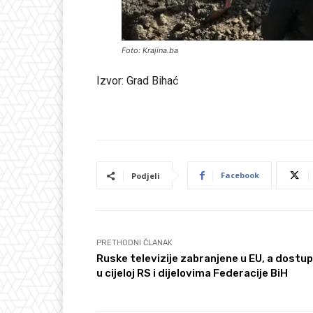
Foto: Krajina.ba
Izvor: Grad Bihać
Facebook
Podjeli
PRETHODNI ČLANAK
Ruske televizije zabranjene u EU, a dostu
u cijeloj RS i dijelovima Federacije BiH