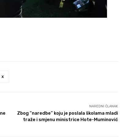
X
NAREDNI ČLANAK
pne
Zbog “naredbe” koju je poslala školama mladi
traže i smjenu ministrice Hote-Muminović