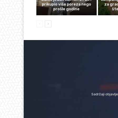
prikupio više poreza nego
za gra
prošle godine
št
Sadržaji objavlj