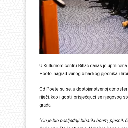
U Kulturnom centru Bihać danas je upriliče
Poete, nagrađivanog bihaćkog pjesnika i hron
Od Poete su se, u dostojanstvenoj atmosferi, o
riječi, kao i gosti, prisjećajući se njegovog 
grada.
“
On je bio posljednji bihaćki boem, pjesnik čij