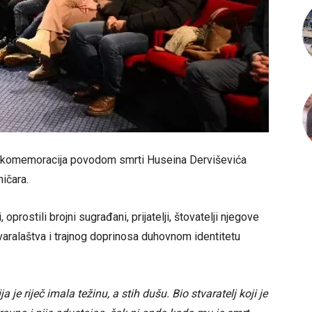
na komemoracija povodom smrti Huseina Derviševića
ičara.
prostili brojni sugrađani, prijatelji, štovatelji njegove
stvaralaštva i trajnog doprinosa duhovnom identitetu
a je riječ imala težinu, a stih dušu. Bio stvaratelj koji je