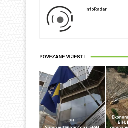
InfoRadar
POVEZANE VIJESTI
Ekonomi
BIH
BiH: 
Samo jedan kanton u FBiH
kompanij