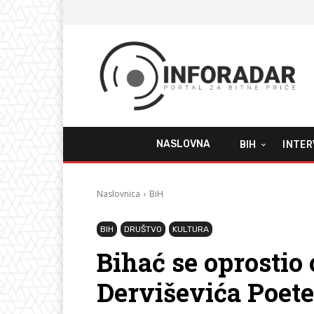
NASLOVNA
BIH
INTER
Naslovnica
BiH
BIH
DRUŠTVO
KULTURA
Bihać se oprostio
Derviševića Poete