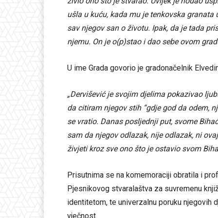
živio ono što je stvarao. Uvijek je hodao us
ušla u kuću, kada mu je tenkovska granata ub
sav njegov san o životu. Ipak, da je tada pr
njemu. On je o(p)stao i dao sebe ovom grad
U ime Grada govorio je gradonačelnik Elvedi
„Dervišević je svojim djelima pokazivao ljub
da citiram njegov stih “gdje god da odem, n
se vratio. Danas posljednji put, svome Bihać
sam da njegov odlazak, nije odlazak, ni ovaj 
živjeti kroz sve ono što je ostavio svom Bih
Prisutnima se na komemoraciji obratila i prof
Pjesnikovog stvaralaštva za suvremenu knjiž
identitetom, te univerzalnu poruku njegovih 
vječnost.