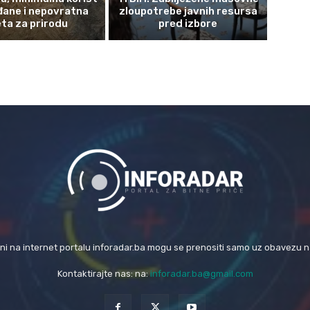
đane i nepovratna
zloupotrebe javnih resursa
eta za prirodu
pred izbore
eni na internet portalu inforadar.ba mogu se prenositi samo uz obavezu 
Kontaktirajte nas: na:
inforadar.ba@gmail.com