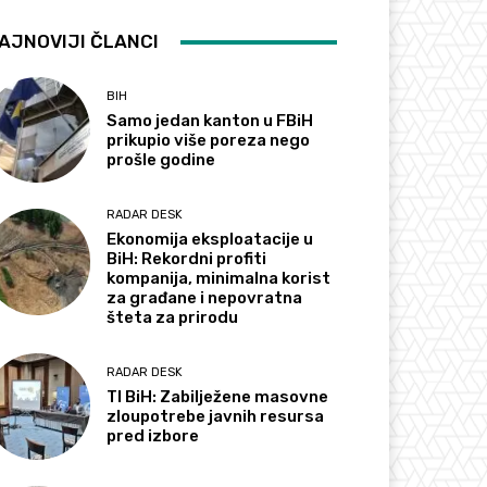
AJNOVIJI ČLANCI
BIH
Samo jedan kanton u FBiH
prikupio više poreza nego
prošle godine
RADAR DESK
Ekonomija eksploatacije u
BiH: Rekordni profiti
kompanija, minimalna korist
za građane i nepovratna
šteta za prirodu
RADAR DESK
TI BiH: Zabilježene masovne
zloupotrebe javnih resursa
pred izbore