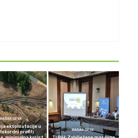
RADAR DESK
ja eksploatacije u
RADAR DESK
Rekordni profiti
a, minimalna korist
TI BiH: Zabilježene masovne