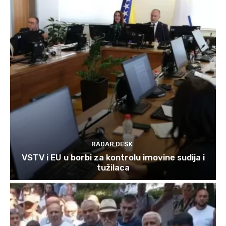
RADAR DESK
VSTV i EU u borbi za kontrolu imovine sudija i
tužilaca