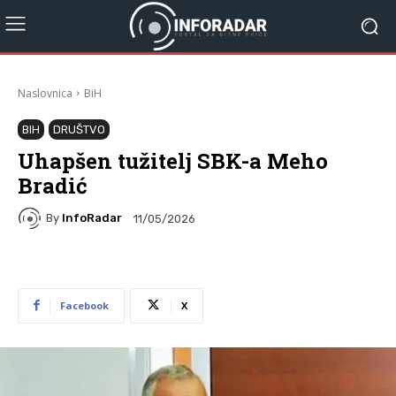
Naslovnica
BiH
BIH
DRUŠTVO
Uhapšen tužitelj SBK-a Meho
Bradić
By
InfoRadar
11/05/2026
Facebook
X