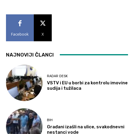
Facebook
X
NAJNOVIJI ČLANCI
RADAR DESK
VSTV i EU u borbi za kontrolu imovine
sudija i tužilaca
BIH
Građani izašli na ulice, svakodnevni
nestanci vode