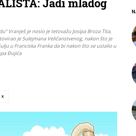
LISTA: Jadi mladog
N
” Vranješ je nosio je tetovažu Josipa Broza Tita,
tovirao je Sulejmana Veličanstvenog, nakon što je
ulju u Franciska Franka da bi nakon što se ustalio u
opa Đujića
X