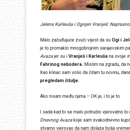
Jelena Karleuša i Ognjen Vranješ: Naprasno p
Malo začuđujuće zvuči vijest da su
Ogi i Je
je to promaklo mnogobrojnim sarajevskim p
Avaza
jer su i
Vranješ i Karleuša
na svoje
I
Fahrinog nebodera.
Mislim na zgradu, da 
Kao klinac sam volio da čitam tu novinu, dan
pregledam čitulje.
Ako nisam među njima – OK je, i to je to.
I sada kad bi se malo potrudio vjerovatno b
Dnevnog Avaza
koje sam svakodnevno kupovao
stvarno vjerovao da nam dolaze bolja vremen