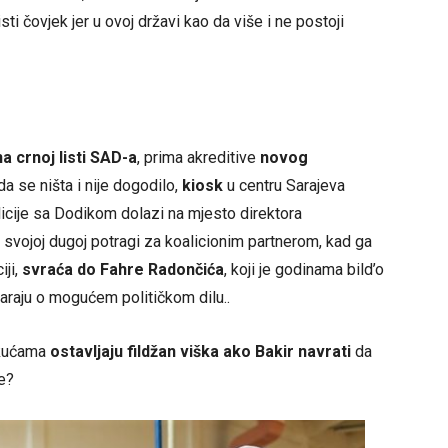
isti čovjek jer u ovoj državi kao da više i ne postoji
na crnoj listi SAD-a
, prima akreditive
novog
a se ništa i nije dogodilo,
kiosk
u centru Sarajeva
icije sa Dodikom dolazi na mjesto direktora
 svojoj dugoj potragi za koalicionim partnerom, kad ga
iji,
svraća do Fahre Radončića
, koji je godinama bild’o
raju o mogućem političkom dilu..
 kućama
ostavljaju fildžan viška ako Bakir navrati
da
de?