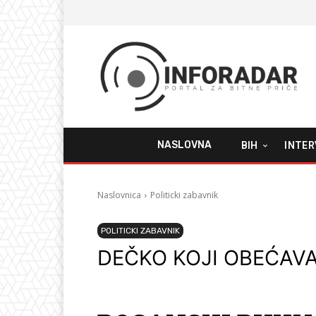
NASLOVNA
BIH
INTER
Naslovnica
Politicki zabavnik
POLITICKI ZABAVNIK
DEČKO KOJI OBEĆAV