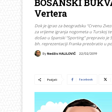
BOSANSKI BUKVA
Vertera
Dok je igrao za beogradsku “Crvenu Zvezdu
za vrijeme igranja nogometa u Turskoj te
došao u španski “Sporting” prepravio je S
bh. reprezentaciji Franka preobratio u p
By
Nedžis HALILOVIĆ
22/02/2019
Facebook
Podjeli