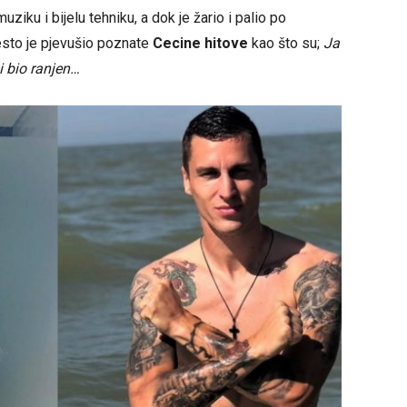
muziku i bijelu tehniku, a dok je žario i palio po
sto je pjevušio poznate
Cecine hitove
kao što su;
Ja
i bio ranjen…