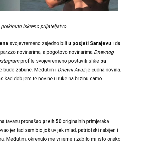
rekinuto iskreno prijateljstvo
lena
svojevremeno zajedno bili
u posjeti Sarajevu
i da
aparzzo novinarima, a pogotovo novinarima
Dnevnog
nstagram
profile svojevremeno postavili slike
sa
ne bude zabune. Međutim i
Dnevni Avaz
je čudna novina.
as kad dobijem te novine u ruke na brzinu samo
i na tavanu pronašao
prvih 50
originalnih primjeraka
 jer tad sam bio još uvijek mlad, patriotski nabijen i
a. Međutim, okrenulo me vrijeme i zabilo mi isto onako