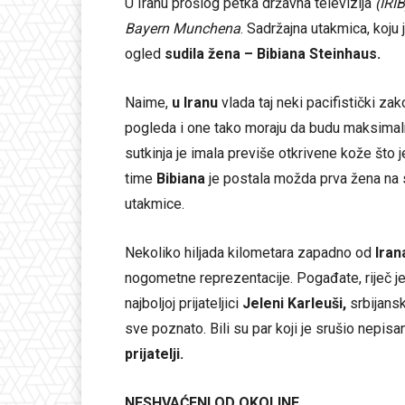
U Iranu prošlog petka državna televizija
(IRIB
Bayern Munchena
. Sadržajna utakmica, koju 
ogled
sudila žena – Bibiana Steinhaus.
Naime,
u Iranu
vlada taj neki pacifistički zak
pogleda i one tako moraju da budu maksimal
sutkinja je imala previše otkrivene kože što
time
Bibiana
je postala možda prva žena na 
utakmice.
Nekoliko hiljada kilometara zapadno od
Iran
nogometne reprezentacije. Pogađate, riječ j
najboljoj prijateljici
Jeleni Karleuši,
srbijansk
sve poznato. Bili su par koji je srušio nepi
prijatelji.
NESHVAĆENI OD OKOLINE