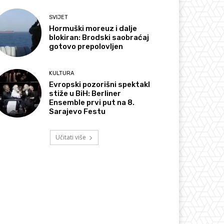
SVIJET
Hormuški moreuz i dalje
blokiran: Brodski saobraćaj
gotovo prepolovljen
KULTURA
Evropski pozorišni spektakl
stiže u BiH: Berliner
Ensemble prvi put na 8.
Sarajevo Festu
Učitati više