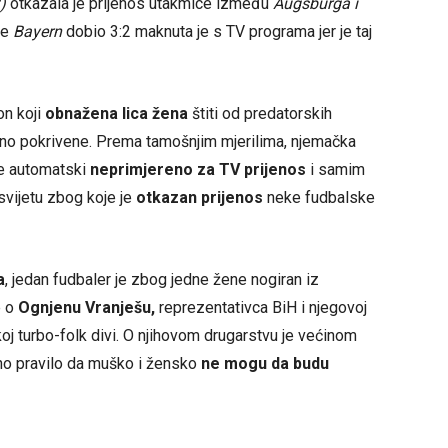
)
otkazala je prijenos utakmice između
Augsburga i
je
Bayern
dobio 3:2 maknuta je s TV programa jer je taj
on koji
obnažena lica žena
štiti od predatorskih
no pokrivene. Prema tamošnjim mjerilima, njemačka
 je automatski
neprimjereno za TV prijenos
i samim
svijetu zbog koje je
otkazan prijenos
neke fudbalske
a
, jedan fudbaler je zbog jedne žene nogiran iz
e o
Ognjenu Vranješu,
reprezentativca BiH i njegovoj
oj turbo-folk divi. O njihovom drugarstvu je većinom
sano pravilo da muško i žensko
ne mogu da budu