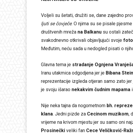
Voljeli su šetati, družiti se, dane zajedno pro
ljuti se čovječe
. O njima su se pisale pjesme i
društvenih mreža
na Balkanu
su ostali zate
svakodnevno otkrivali objavljujući svoje
foto
Međutim, neću sada u nedogled pisati o njih
Glavna tema je
stradanje Ognjena Vranješ
Iranu utakmica odgodjena jer je
Bibana Stei
reprezentacije izgleda otjeran samo zato jer 
je svoju išarao
nekakvim čudnim mapama
i
Nije neka tajna da nogometnom
bh. repreze
klana
. Jedni pizde za
Cecinom muzikom
, 
vrijeme na krivom mjestu jer su samo oni najz
Prosinečki
veliki fan
Cece Veličković-Raž