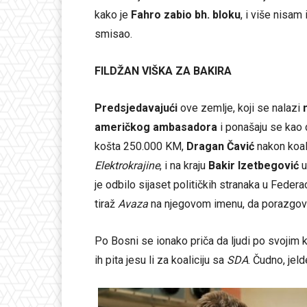
kako je
Fahro zabio bh. bloku
, i više nisam 
smisao.
FILDŽAN VIŠKA ZA BAKIRA
Predsjedavajući
ove zemlje, koji se nalazi
američkog ambasadora
i ponašaju se kao d
košta 250.000 KM,
Dragan Čavić
nakon koal
Elektrokrajine
, i na kraju
Bakir Izetbegović
u
je odbilo sijaset političkih stranaka u Federac
tiraž
Avaza
na njegovom imenu, da porazgova
Po Bosni se ionako priča da ljudi po svojim
ih pita jesu li za koaliciju sa
SDA
. Čudno, jel