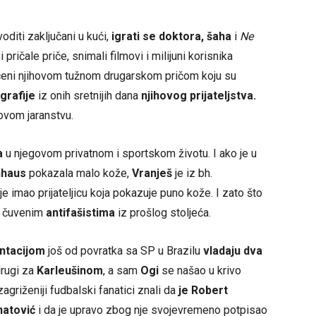
voditi zaključani u kući,
igrati se
doktora, šaha
i
Ne
 pričale priče, snimali filmovi i milijuni korisnika
čeni njihovom tužnom drugarskom pričom koju su
grafije
iz onih sretnijih dana
njihovog prijateljstva.
ovom jaranstvu.
a
u njegovom privatnom i sportskom životu. I ako je u
nhaus
pokazala malo kože,
Vranješ
je iz bh.
je imao prijateljicu koja pokazuje puno kože. I zato što
 čuvenim
antifašistima
iz prošlog stoljeća.
ntacijom
još od povratka sa SP u Brazilu
vladaju dva
drugi za
Karleušinom
, a sam
Ogi
se našao u krivo
agriženiji fudbalski fanatici znali da
je Robert
natović
i da je upravo zbog nje svojevremeno potpisao