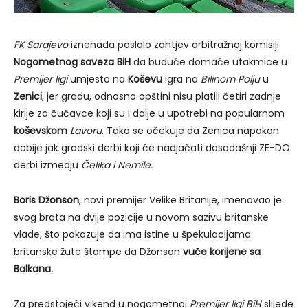
FK Sarajevo
iznenada poslalo zahtjev arbitražnoj komisiji
Nogometnog saveza BiH
da buduće domaće utakmice u
Premijer ligi
umjesto na
Koševu
igra na
Bilinom Polju
u
Zenici
, jer gradu, odnosno opštini nisu platili četiri zadnje
kirije za čučavce koji su i dalje u upotrebi na popularnom
koševskom
Lavoru
. Tako se očekuje da Zenica napokon
dobije jak gradski derbi koji će nadjačati dosadašnji ZE-DO
derbi izmedju
Čelika i Nemile.
Boris Džonson
, novi premijer Velike Britanije, imenovao je
svog brata na dvije pozicije u novom sazivu britanske
vlade, što pokazuje da ima istine u špekulacijama
britanske žute štampe da Džonson
vuče korijene sa
Balkana.
Za predstojeći vikend u nogometnoj
Premijer ligi BiH
slijede