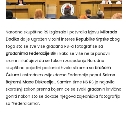
Narodna skupština RS izglasala i potvrdila izjavu
Milorada
Dodika
da je ugrožen vitalni interes
Republike Srpske
zbog
toga što se sve više građana RS-a fotografiše sa
građanima Federacije BiH
i kako se više ne bi ponovili
sramni slučajevi da se tokom zasjedanja Narodne
skupštine pojedini poslanici hvale slikama sa
braćom
Ćulum
i estradnim zvijezdama Federacije poput
Selme
Bajrami, Mace Diskrecije
… Samim time NS RS je najavila
skorašnji zakon prema kojem će se svaki građanin krivično
goniti nakon što se dokaže njegova zajednička fotografija
sa “Federalcima”.