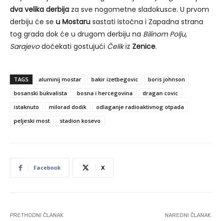
dva velika derbija
za sve nogometne sladokusce. U prvom
derbiju će se
u Mostaru
sastati Istočna i Zapadna strana
tog grada dok će u drugom derbiju na
Bilinom Polju
,
Sarajevo
dočekati gostujući
Čelik
iz
Zenice
.
TAGS
aluminij mostar
bakir izetbegovic
boris johnson
bosanski bukvalista
bosna i hercegovina
dragan covic
istaknuto
milorad dodik
odlaganje radioaktivnog otpada
peljeski most
stadion kosevo
Facebook
X
PRETHODNI ČLANAK
NAREDNI ČLANAK