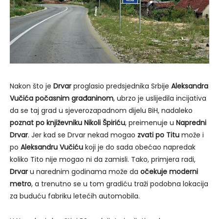
Nakon što je
Drvar
proglasio predsjednika Srbije
Aleksandra
Vučića počasnim građaninom
, ubrzo je uslijedila incijativa
da se taj grad u sjeverozapadnom dijelu BiH, nadaleko
poznat po književniku Nikoli Špiriću
, preimenuje u
Napredni
Drvar
. Jer kad se Drvar nekad mogao
zvati po Titu
može i
po
Aleksandru Vučiću
koji je do sada obećao napredak
koliko Tito nije mogao ni da zamisli. Tako, primjera radi,
Drvar
u narednim godinama može da
očekuje moderni
metro
, a trenutno se u tom gradiću traži podobna lokacija
za buduću fabriku letećih automobila.