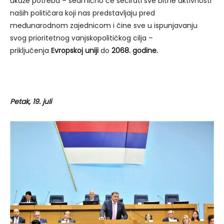
ukaže potreba – sedmično će secirati sve bitne aktivnosti
naših političara koji nas predstavljaju pred
međunarodnom zajednicom i čine sve u ispunjavanju
svog prioritetnog vanjskopolitičkog cilja –
priključenja
Evropskoj uniji
do
2068. godine.
Petak, 19. juli