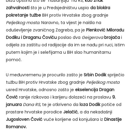
blizu opština što se “naslanjaju” na RS,
kao znak
zahvalnosti
što je u Predsjedništvu uspio
da blokira
pokretanje tužbe
BiH protiv Hrvatske zbog gradnje
Pelješkog mosta
. Naravno, ta vijest je naišla na
oduševljenje zvaničnog Zagreba, pa je
Plenković Miloradu
Dodiku i Draganu Čoviću
poslao dva
Geigerova
brojača
i
odijela za zaštitu od radijacije da im se nađu pri ruci, istim
putem kojim je i selefijama u BiH slao humanitarnu
pomoć.
U međuvremenu je procurilo zašto je
Srbin Dodik
spriječio
tužbu BiH protiv Hrvatske zbog gradnje
Pelješkog mosta
usred Hrvatske, odnosno zašto je
ekselencija Dragan
Čović
ranije rizikovao i karijeru dolazeći na proslavu
9.
januara
Dana RS
, te je otkriveno da
loza Dodik
potiče od
prastare hrvatske porodice
Jelačić
, a da nekadašnji
Jugosloven Čović
vuče korijene od konjušara iz
Dinastije
Romanov.