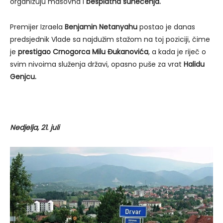
organizuju masovna i
besplatna sunećenja.
Premijer Izraela
Benjamin Netanyahu
postao je danas
predsjednik Vlade sa najdužim stažom na toj poziciji, čime
je
prestigao Crnogorca Milu Đukanovića
, a kada je riječ o
svim nivoima služenja državi, opasno puše za vrat
Halidu
Genjcu.
Nedjelja, 21. juli