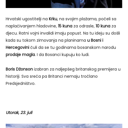
Hrvatski ugostitelji na
Krku
, na svojim plažama, počeli sa
naplaćivanjem hladovine,
15 kuna
za odrasle,
10 kuna
za
djecu. Ratni vojni invalidi imaju popust. Na tu ideju su došli
kada su tokom zimovanja na planinama
u Bosni i
Hercegovini
čuli da se tu godinama bosanskom narodu
prodaje magla
. I da Bosanci kupuju ko ludi.
Boris Džonson
izabran za naljepšeg britanskog premijera u
historiji. Sva sreća pa Britanci nemaju tročlano
Predsjedništvo.
Utorak, 23. juli