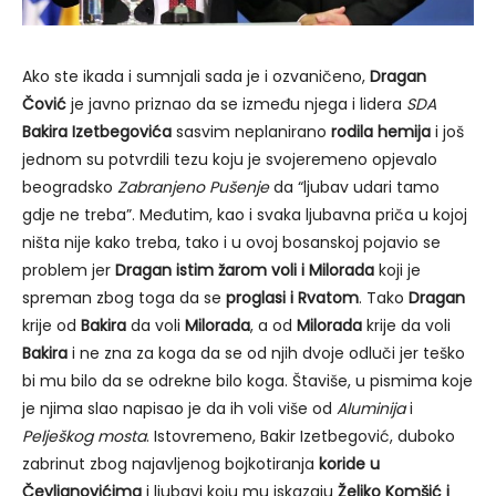
Ako ste ikada i sumnjali sada je i ozvaničeno,
Dragan
Čović
je javno priznao da se između njega i lidera
SDA
Bakira Izetbegovića
sasvim neplanirano
rodila hemija
i još
jednom su potvrdili tezu koju je svojeremeno opjevalo
beogradsko
Zabranjeno Pušenje
da “ljubav udari tamo
gdje ne treba”. Međutim, kao i svaka ljubavna priča u kojoj
ništa nije kako treba, tako i u ovoj bosanskoj pojavio se
problem jer
Dragan istim žarom voli i Milorada
koji je
spreman zbog toga da se
proglasi i Rvatom
. Tako
Dragan
krije od
Bakira
da voli
Milorada
, a od
Milorada
krije da voli
Bakira
i ne zna za koga da se od njih dvoje odluči jer teško
bi mu bilo da se odrekne bilo koga. Štaviše, u pismima koje
je njima slao napisao je da ih voli više od
Aluminija
i
Pelješkog mosta
. Istovremeno, Bakir Izetbegović, duboko
zabrinut zbog najavljenog bojkotiranja
koride u
Čevljanovićima
i ljubavi koju mu iskazaju
Željko Komšić i