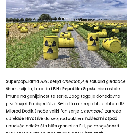
Superpopularna
HBO
serija
Chernobyl
je zaludila gledaoce
širom svijeta, tako da i
BIH i Republika Srpska
nisu ostale
imune na genijalnost te serije. Zbog toga je donedavno
prvi čovjek Predsjedištva BiH i alfa i omega bh. entiteta RS
Milorad Dodik
(inače veliki fan serije
Chernobyl
) zatražio
od
Vlade Hrvatske
da svoj radioaktivni
nuklearni otpad
ubuduće odlaže
što bliže
granici sa BiH, po mogućnosti