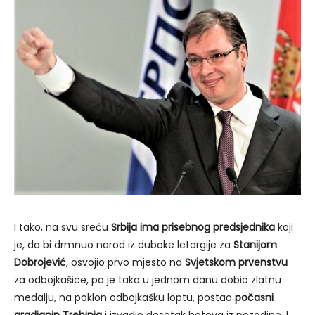
I tako, na svu sreću
Srbija ima prisebnog predsjednika
koji
je, da bi drmnuo narod iz duboke letargije za
Stanijom
Dobrojević
, osvojio prvo mjesto na
Svjetskom prvenstvu
za odbojkašice, pa je tako u jednom danu dobio zlatnu
medalju, na poklon odbojkašku loptu, postao
počasni
gradjanin Trebinja
i izvadio desetak botova iz pozadine. I