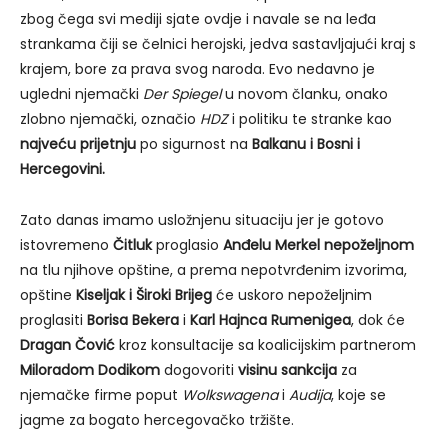
zbog čega svi mediji sjate ovdje i navale se na leđa
strankama čiji se čelnici herojski, jedva sastavljajući kraj s
krajem, bore za prava svog naroda. Evo nedavno je
ugledni njemački
Der Spiegel
u novom članku, onako
zlobno njemački, označio
HDZ
i politiku te stranke kao
najveću prijetnju
po sigurnost na
Balkanu i Bosni i
Hercegovini.
Zato danas imamo usložnjenu situaciju jer je gotovo
istovremeno
Čitluk
proglasio
Anđelu Merkel nepoželjnom
na tlu njihove opštine, a prema nepotvrđenim izvorima,
opštine
Kiseljak i Široki Brijeg
će uskoro nepoželjnim
proglasiti
Borisa Bekera
i
Karl Hajnca Rumenigea
, dok će
Dragan Čović
kroz konsultacije sa koalicijskim partnerom
Miloradom Dodikom
dogovoriti
visinu sankcija
za
njemačke firme poput
Wolkswagena
i
Audija
, koje se
jagme za bogato hercegovačko tržište.