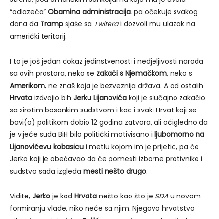
“odlazeća”
Obamina administracija
, pa očekuje svakog
dana da
Tramp
sjaše sa
Twitera
i dozvoli mu ulazak na
američki teritorij.
I to je još jedan dokaz jedinstvenosti i nedjeljivosti naroda
sa ovih prostora, neko se
zakači s Njemačkom
, neko s
Amerikom
, ne znaš koja je bezveznija država. A od ostalih
Hrvata
izdvojio bih
Jerku Lijanovića
koji je slučajno zakačio
sa sirotim bosankim sudstvom i kao i svaki Hrvat koji se
bavi(o) politikom dobio 12 godina zatvora, ali očigledno da
je vijeće suda BiH bilo politički motivisano i
ljubomorno na
Lijanovićevu kobasicu
i metlu kojom im je prijetio, pa će
Jerko koji je obećavao da će pomesti izborne protivnike i
sudstvo sada izgleda
mesti nešto drugo
.
Vidite,
Jerko
je kod
Hrvata
nešto kao što je
SDA
u novom
formiranju vlade, niko neće sa njim. Njegovo hrvatstvo