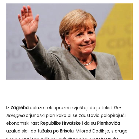
Iz
Zagreba
dolaze tek oprezni izvještaji da je tekst
Der
Spiegela
orjunaški plan kako bi se zaustavio galopirajući
ekonomski rast
Republike Hrvatske
i da su
Plenkovića
uzalud slali da
tužaka po Briselu
. Milorad Dodik je, s druge
strane, pod američkim sankcijama koje mu je uvela