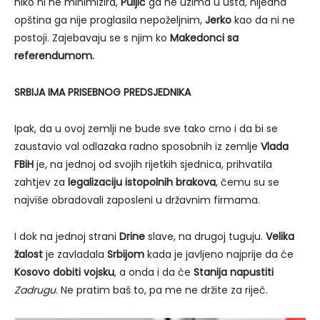
niko ni ne minimizira,
Puljić
ga ne uzima u usta, nijedna
opština ga nije proglasila nepoželjnim,
Jerko
kao da ni ne
postoji. Zajebavaju se s njim ko
Makedonci sa
referendumom.
SRBIJA IMA PRISEBNOG PREDSJEDNIKA
Ipak, da u ovoj zemlji ne bude sve tako crno i da bi se
zaustavio val odlazaka radno sposobnih iz zemlje
Vlada
FBiH
je, na jednoj od svojih rijetkih sjednica, prihvatila
zahtjev za
legalizaciju istopolnih brakova
, čemu su se
najviše obradovali zaposleni u državnim firmama.
I dok na jednoj strani
Drine
slave, na drugoj tuguju.
Velika
žalost
je zavladala
Srbijom
kada je javljeno najprije da će
Kosovo dobiti vojsku
, a onda i da će
Stanija napustiti
Zadrugu
. Ne pratim baš to, pa me ne držite za riječ.