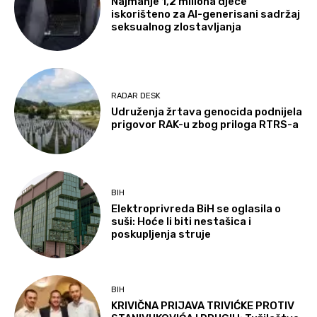
Najmanje 1,2 miliona djece
iskorišteno za AI-generisani sadržaj
seksualnog zlostavljanja
RADAR DESK
Udruženja žrtava genocida podnijela
prigovor RAK-u zbog priloga RTRS-a
BIH
Elektroprivreda BiH se oglasila o
suši: Hoće li biti nestašica i
poskupljenja struje
BIH
KRIVIČNA PRIJAVA TRIVIĆKE PROTIV