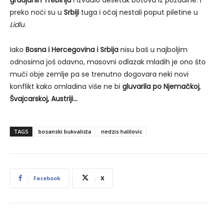
preko noći su u
Srbiji
tuga i očaj nestali poput piletine u
Lidlu
.
Iako
Bosna i Hercegovina i Srbija
nisu baš u najboljim
odnosima još odavno, masovni odlazak mladih je ono što
muči obje zemlje pa se trenutno dogovara neki novi
konflikt kako omladina više ne bi
gluvarila po Njemačkoj
,
Švajcarskoj, Austriji…
TAGS
bosanski bukvalista
nedzis halilovic
Facebook
X