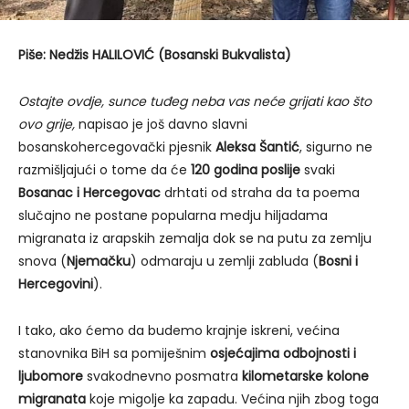
Piše: Nedžis HALILOVIĆ (Bosanski Bukvalista)
Ostajte ovdje, sunce tuđeg neba vas neće grijati kao što
ovo grije,
napisao je još davno slavni
bosanskohercegovački pjesnik
Aleksa Šantić
, sigurno ne
razmišljajući o tome da će
120 godina poslije
svaki
Bosanac i Hercegovac
drhtati od straha da ta poema
slučajno ne postane popularna medju hiljadama
migranata iz arapskih zemalja dok se na putu za zemlju
snova (
Njemačku
) odmaraju u zemlji zabluda (
Bosni i
Hercegovini
).
I tako, ako ćemo da budemo krajnje iskreni, većina
stanovnika BiH sa pomiješnim
osjećajima odbojnosti i
ljubomore
svakodnevno posmatra
kilometarske kolone
migranata
koje migolje ka zapadu. Većina njih zbog toga