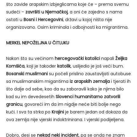
što zavide arapskim izbjeglicama koje će – prema svemu
sudeći –
završiti u Njemačkoj
, a oni će zajedno s nama
ostati u
Bosni i Hercegovini
, državi u kojoj ništa nije
organizovano. Osim kriminala i odbojnosti ka migrantima.
MERKEL NEPOŽELJNA U ČITLUKU
Nakon što su većinom
hercegovački katolici
napali
Željka
Komšića
, koji je također
katolik
, uslijedio je još veći bum.
Bosanski muslimani
su počeli prislino zaustavljati autobuse
sa muslimanskim migantima
iz arapskih zemalja
i tjerati ih
što dalje od sebe, kao da su zaboravili kako je njima bilo
kad su im devedesetih
Slovenci humanitarno zatvorili
granicu
, govoreći im da im nigdje neće biti bolje nego
kući. I sva ta strka po
Krajini
je barem jedan od dokaza da
ova zemlja nije vjerski indoktrinirana. I vjerski podijeljena.
Dobro, desi se
nekad neki incident
, pa se onda ne znam