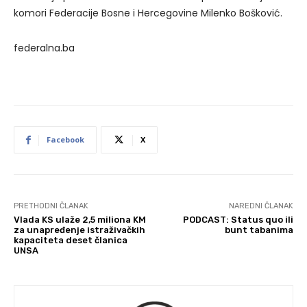
komori Federacije Bosne i Hercegovine Milenko Bošković.
federalna.ba
Facebook
X
PRETHODNI ČLANAK
NAREDNI ČLANAK
Vlada KS ulaže 2,5 miliona KM
PODCAST: Status quo ili
za unapređenje istraživačkih
bunt tabanima
kapaciteta deset članica
UNSA