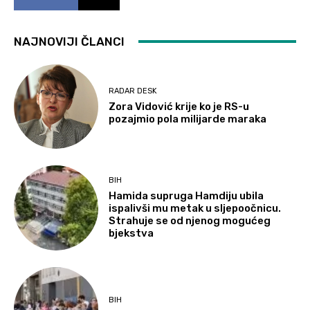
NAJNOVIJI ČLANCI
RADAR DESK
Zora Vidović krije ko je RS-u
pozajmio pola milijarde maraka
BIH
Hamida supruga Hamdiju ubila
ispalivši mu metak u sljepoočnicu.
Strahuje se od njenog mogućeg
bjekstva
BIH