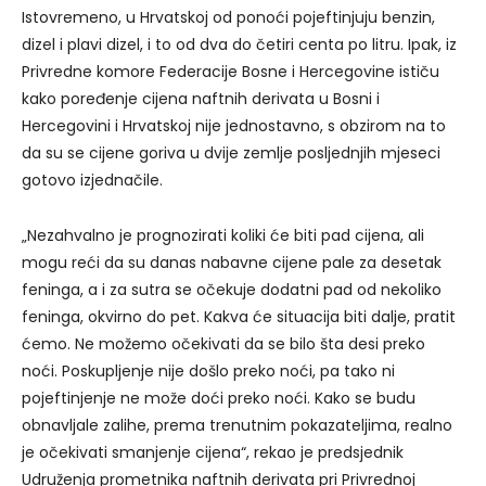
Istovremeno, u Hrvatskoj od ponoći pojeftinjuju benzin,
dizel i plavi dizel, i to od dva do četiri centa po litru. Ipak, iz
Privredne komore Federacije Bosne i Hercegovine ističu
kako poređenje cijena naftnih derivata u Bosni i
Hercegovini i Hrvatskoj nije jednostavno, s obzirom na to
da su se cijene goriva u dvije zemlje posljednjih mjeseci
gotovo izjednačile.
„Nezahvalno je prognozirati koliki će biti pad cijena, ali
mogu reći da su danas nabavne cijene pale za desetak
feninga, a i za sutra se očekuje dodatni pad od nekoliko
feninga, okvirno do pet. Kakva će situacija biti dalje, pratit
ćemo. Ne možemo očekivati da se bilo šta desi preko
noći. Poskupljenje nije došlo preko noći, pa tako ni
pojeftinjenje ne može doći preko noći. Kako se budu
obnavljale zalihe, prema trenutnim pokazateljima, realno
je očekivati smanjenje cijena“, rekao je predsjednik
Udruženja prometnika naftnih derivata pri Privrednoj