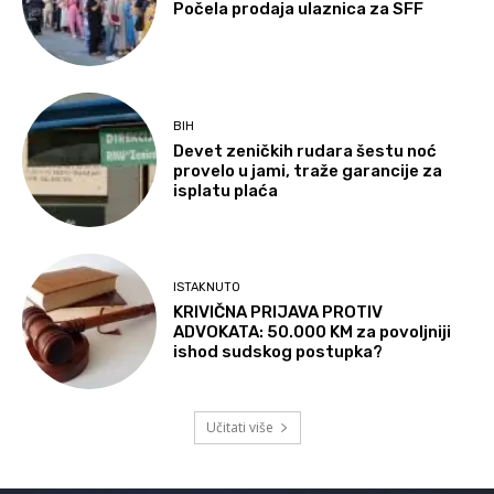
Počela prodaja ulaznica za SFF
BIH
Devet zeničkih rudara šestu noć
provelo u jami, traže garancije za
isplatu plaća
ISTAKNUTO
KRIVIČNA PRIJAVA PROTIV
ADVOKATA: 50.000 KM za povoljniji
ishod sudskog postupka?
Učitati više