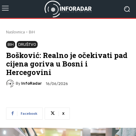
Naslovnica
BiH
BIH
DRUŠTVO
Bošković: Realno je očekivati pad
cijena goriva u Bosni i
Hercegovini
By
InfoRadar
16/06/2026
Facebook
X