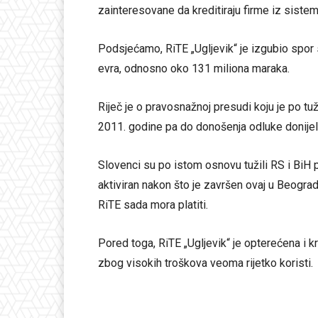
zainteresovane da kreditiraju firme iz siste
Podsjećamo, RiTE „Ugljevik“ je izgubio spor
evra, odnosno oko 131 miliona maraka.
Riječ je o pravosnažnoj presudi koju je po t
2011. godine pa do donošenja odluke donijel
Slovenci su po istom osnovu tužili RS i BiH 
aktiviran nakon što je završen ovaj u Beograd
RiTE sada mora platiti.
Pored toga, RiTE „Ugljevik“ je opterećena i
zbog visokih troškova veoma rijetko koristi.