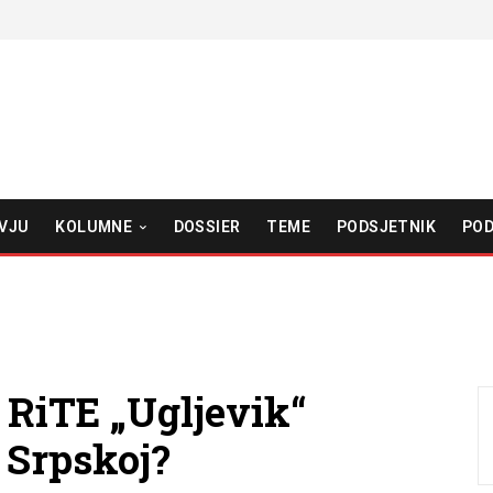
VJU
KOLUMNE
DOSSIER
TEME
PODSJETNIK
POD
a RiTE „Ugljevik“
 Srpskoj?