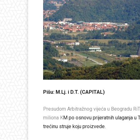
Pišu: M.Lj. i D.T. (CAPITAL)
Presudom Arbitražnog vijeća u Beogradu RiTE
miliona K
M po osnovu prijeratnih ulaganja u 
trećinu struje koju proizvede.