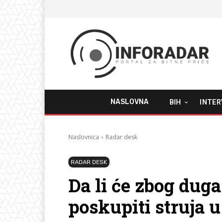
NASLOVNA
BIH
INTER
Naslovnica
Radar desk
RADAR DESK
Da li će zbog dug
poskupiti struja u