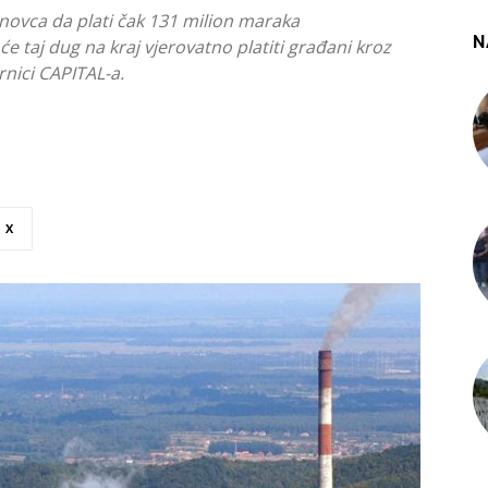
novca da plati čak 131 milion maraka
N
e taj dug na kraj vjerovatno platiti građani kroz
rnici CAPITAL-a.
X