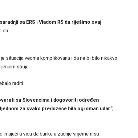
aradnji sa ERS i Vladom RS da riješimo ovaj
e on.
je situacija veoma komplikovana i da ne bi bilo nikakvo
jenjem struje.
balo raditi.
varati sa Slovencima i dogovoriti određen
 odjednom za svako preduzeće bila ogroman udar“
,
c imajući u vidu da banke u zadnje vrijeme nisu