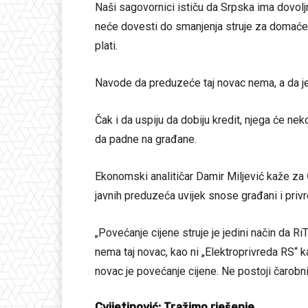
Naši sagovornici ističu da Srpska ima dovoljn
neće dovesti do smanjenja struje za domaće tr
plati.
Navode da preduzeće taj novac nema, a da je i
Čak i da uspiju da dobiju kredit, njega će ne
da padne na građane.
Ekonomski analitičar Damir Miljević kaže za
javnih preduzeća uvijek snose građani i priv
„Povećanje cijene struje je jedini način da Ri
nema taj novac, kao ni „Elektroprivreda RS“ 
novac je povećanje cijene. Ne postoji čarobni 
Cvijetinović: Tražimo rješenje