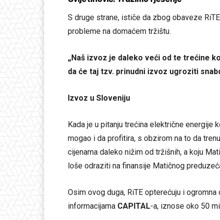
S druge strane, ističe da zbog obaveze RiTE
probleme na domaćem tržištu.
„Naš izvoz je daleko veći od te trećine koj
da će taj tzv. prinudni izvoz ugroziti sna
Izvoz u Sloveniju
Kada je u pitanju trećina električne energije 
mogao i da profitira, s obzirom na to da tr
cijenama daleko nižim od tržišnih, a koju Ma
loše odraziti na finansije Matičnog preduzeć
Osim ovog duga, RiTE opterećuju i ogromna 
informacijama
CAPITAL
-a, iznose oko 50 mi