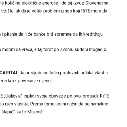
e količine električne energije i da taj izvoz Slovencima
žište, ali da je veliki problem iznos koji RiTE mora da
 pitanje da li će banke biti spremne da ih kreditiraju.
ko morati da vraća, a taj teret po svemu sudeći mogao bi
CAPITAL
da posljednice loših poslovnih odluka vlasti i
reda kroz povećanje cijene.
TE „Ugljevik“ isplati svoje obaveze po ovoj presudi. RiTE
kao njen vlasnik. Prema tome jedini način da se namakne
štapić“, kaže Miljević.