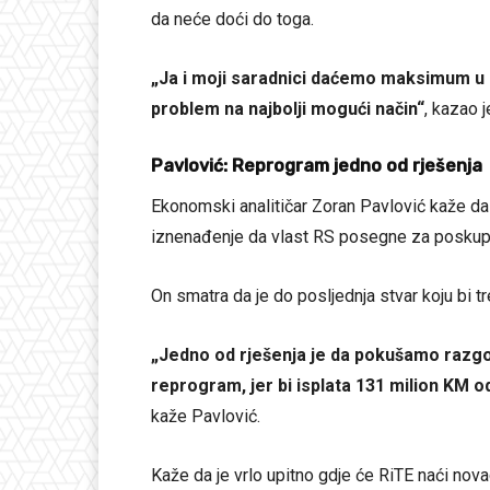
da neće doći do toga.
„Ja i moji saradnici daćemo maksimum u s
problem na najbolji mogući način“
, kazao j
Pavlović: Reprogram jedno od rješenja
Ekonomski analitičar Zoran Pavlović kaže da 
iznenađenje da vlast RS posegne za poskupl
On smatra da je do posljednja stvar koju bi tre
„Jedno od rješenja je da pokušamo razgo
reprogram, jer bi isplata 131 milion KM
kaže Pavlović.
Kaže da je vrlo upitno gdje će RiTE naći nova