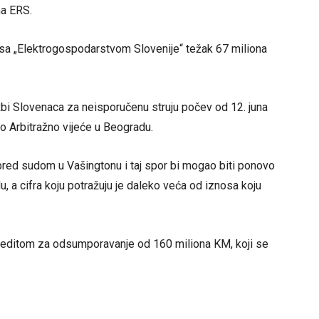
ma ERS.
 sa „Elektrogospodarstvom Slovenije“ težak 67 miliona
užbi Slovenaca za neisporučenu struju počev od 12. juna
o Arbitražno vijeće u Beogradu.
pred sudom u Vašingtonu i taj spor bi mogao biti ponovo
u, a cifra koju potražuju je daleko veća od iznosa koju
 kreditom za odsumporavanje od 160 miliona KM, koji se