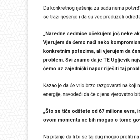
Da konkretnog rješenja za sada nema potvrđuj
se traži rješenje i da su već preduzeli odr
„Naredne sedmice očekujem još neke aktiv
Vjerujem da ćemo naći neko kompromisno
konkretnim potezima, ali vjerujem da ćem
problem. Svi znamo da je TE Ugljevik naj
ćemo uz zajednički napor riješiti taj prob
Kazao je da će vrlo brzo razgovarati na koji 
energije, navodeći da će cijena vjerovatno bit
„Što se tiče odštete od 67 miliona evra, im
ovom momentu ne bih mogao o tome gov
Na pitanje da li bi se taj dug mogao preliti n