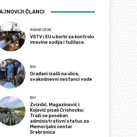
AJNOVIJI ČLANCI
RADAR DESK
VSTV i EU u borbi za kontrolu
imovine sudija i tužilaca
BIH
Građani izašli na ulice,
svakodnevni nestanci vode
BIH
Zvizdić, Magazinović i
Kojović pisali Crishocku:
Traži se poseban
administrativni status za
Memorijalni centar
Srebrenica