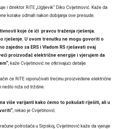
e i direktor RiTE „Ugljevik“ Diko Cvijetinović. Kaže da
eđene korake odmah nakon dobijanja ove presude.
nosti koje će ići pravcu traženja rješenja.
 rješenje. U ovom trenutku ne mogu govoriti o
o zajedno sa ERS i Vladom RS rješavati ovaj
veći proizvođač električne energije i vjerujem da
lem“
, kaže Cvijetinović ne otkrivajući detalje.
način će RiTE isporučivati trećinu proizvedene električne
i nešto niža od tržišne.
a više varijanti kako ćemo to pokušati riješiti, ali u
oriti“
, rekao je Cvijetinović.
a račune potrošača u Srpskoj, Cvijetinović kaže da vjeruje