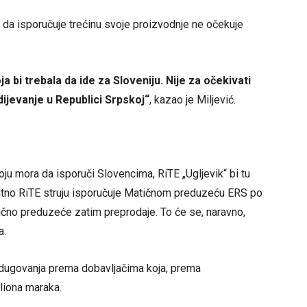
 da isporučuje trećinu svoje proizvodnje ne očekuje
a bi trebala da ide za Sloveniju. Nije za očekivati
bdijevanje u Republici Srpskoj“
, kazao je Miljević.
koju mora da isporuči Slovencima, RiTE „Ugljevik“ bi tu
enutno RiTE struju isporučuje Matičnom preduzeću ERS po
tično preduzeće zatim preprodaje. To će se, naravno,
a.
dugovanja prema dobavljačima koja, prema
liona maraka.