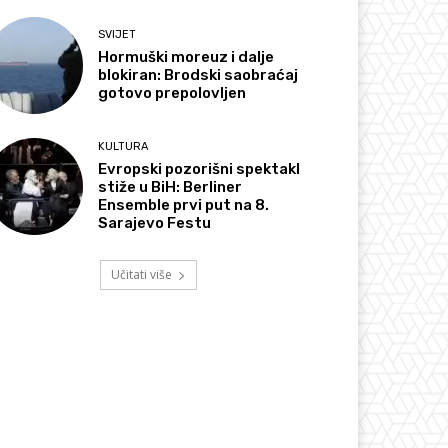
SVIJET
Hormuški moreuz i dalje
blokiran: Brodski saobraćaj
gotovo prepolovljen
KULTURA
Evropski pozorišni spektakl
stiže u BiH: Berliner
Ensemble prvi put na 8.
Sarajevo Festu
Učitati više