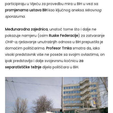
participiraju u Vijeću za provedbu mira u BIH u vezi sa
promjenama ustava BiH
kao ključnog aneksa
Mirovnog
sporazuma.
Međunarodna zajednica
, unatoč tome što i dalje ne
pokazuje namjeru (osim
Ruske Federacije
) za zatvaranje
OHR-a
, rješavanje unutrašnjih odnosa u BiH prepustila je
domaćim političarima.
Profesor Trnka
smatra da, iako
visoki predstavnik više ne poseže sa svojim ovlastima, on
ipak predstavlja i dalje svojevrsnu kočnicu
za
separatističke težnje
dijela političara u BiH.