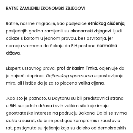
RATNE ZAMIJENILI EKONOMSKI ZBJEGOVI
Ratne, nasilne migracije, kao posljedice
etničkog čišćenja
,
posljednjih godina zamijenili su
ekonomski zbjegovi
. Ljudi
odlaze s kartom u jednom pravcu, bez osvrtanja, jer
nemaju vremena da čekaju da BiH postane
normalna
država.
Ekspert ustavnog prava,
prof dr Kasim Trnka
, ocjenjuje da
je najveći doprinos
Dejtonskog sporazuma
uspostavljanje
mira, ali i ističe da je za to plaćena
velika cijena.
„Kao što je poznato, u Daytonu su bili predstavnici strana
u BiH, susjednih država i svih velikim sila koje imaju
geostrateške interese na području Balkana. Da bi se svima
izašlo u susret, da bi se postigao kompromis i zaustavio
rat, postignuta su rješenja koja su daleko od demokratskih