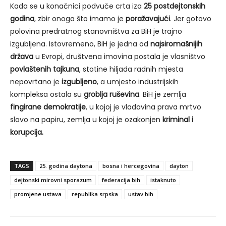
Kada se u konačnici podvuče crta iza
25 postdejtonskih
godina
, zbir onoga što imamo je
poražavajući
. Jer gotovo
polovina predratnog stanovništva za BiH je trajno
izgubljena. Istovremeno, BiH je jedna od
najsiromašnijih
država
u Evropi, društvena imovina postala je vlasništvo
povlaštenih tajkuna
, stotine hiljada radnih mjesta
nepovrtano je
izgubljeno
, a umjesto industrijskih
kompleksa ostala su
groblja ruševina
. BiH je zemlja
fingirane demokratije
, u kojoj je vladavina prava mrtvo
slovo na papiru, zemlja u kojoj je ozakonjen
kriminal i
korupcija.
TAGS
25. godina daytona
bosna i hercegovina
dayton
dejtonski mirovni sporazum
federacija bih
istaknuto
promjene ustava
republika srpska
ustav bih