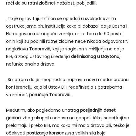
reći da su
ratni zločinci
, nažalost, pobijedili“.
„To je njihov trijumf i on se ogleda i u svakodnevnim
opstrukcijama bh. institucija kako bi dokazali da je Bosna i
Hercegovina nemoguća zemlja, ali i u tom da 90 posto
onih koji su počinili ratne zločine neće nikada odgovarati“,
naglašava
Todorović
, koji je saglasan s mišljenjima da je
BiH, a zbog ustavnog uređenja
definisanog u Daytonu
,
nefunkcionalna država.
„Smatram da je neophodno napraviti novu međunarodnu
konferenciju koja bi Ustav BiH redefinisala s potrebama
vremena“,
poručuje Todorović.
Međutim, ako pogledamo unatrag
posljednjih deset
godina
, zbog ukupnih odnosa na geopolitičkoj sceni koji se
prelamaju i preko BiH, ma kako mi mala država bili, teško je
očekivati
postizanje konsenzusa
velikih sila koje