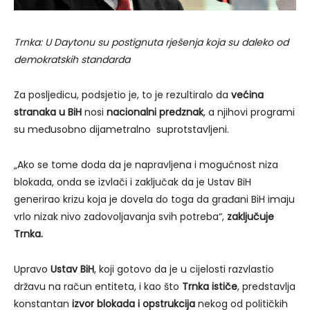
Trnka: U Daytonu su postignuta rješenja koja su daleko od
demokratskih standarda
Za posljedicu, podsjetio je, to je rezultiralo da
većina
stranaka u BiH
nosi
nacionalni predznak
, a njihovi programi
su međusobno dijametralno suprotstavljeni.
„Ako se tome doda da je napravljena i mogućnost niza
blokada, onda se izvlači i zaključak da je Ustav BiH
generirao krizu koja je dovela do toga da građani BiH imaju
vrlo nizak nivo zadovoljavanja svih potreba“,
zaključuje
Trnka.
Upravo
Ustav BiH
, koji gotovo da je u cijelosti razvlastio
državu na račun entiteta, i kao što
Trnka ističe
, predstavlja
konstantan
izvor blokada i opstrukcija
nekog od političkih