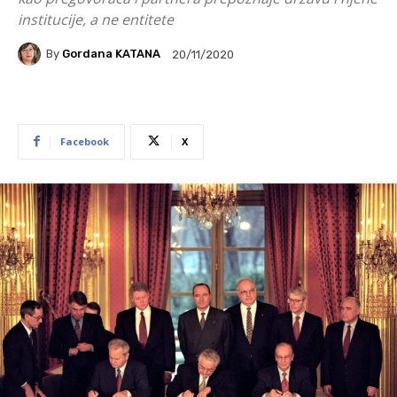
institucije, a ne entitete
By
Gordana KATANA
20/11/2020
Facebook
X