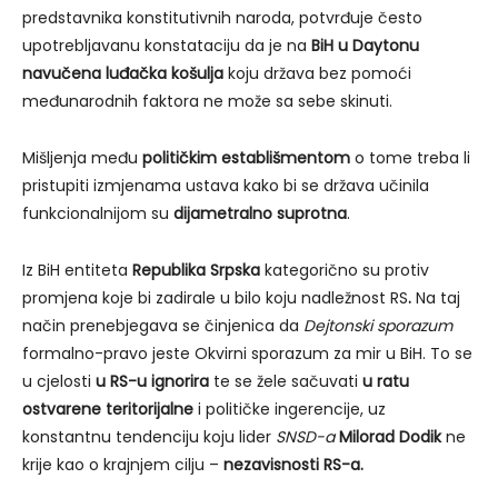
predstavnika konstitutivnih naroda, potvrđuje često
upotrebljavanu konstataciju da je na
BiH u Daytonu
navučena luđačka košulja
koju država bez pomoći
međunarodnih faktora ne može sa sebe skinuti.
Mišljenja među
političkim establišmentom
o tome treba li
pristupiti izmjenama ustava kako bi se država učinila
funkcionalnijom su
dijametralno suprotna
.
Iz BiH entiteta
Republika Srpska
kategorično su protiv
promjena koje bi zadirale u bilo koju nadležnost RS
.
Na taj
način prenebjegava se činjenica da
Dejtonski sporazum
formalno-pravo jeste Okvirni sporazum za mir u BiH. To se
u cjelosti
u RS-u ignorira
te se žele sačuvati
u ratu
ostvarene teritorijalne
i političke ingerencije, uz
konstantnu tendenciju koju lider
SNSD-a
Milorad Dodik
ne
krije kao o krajnjem cilju –
nezavisnosti RS-a.