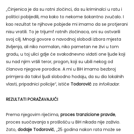
„Činjenica je da su ratni zločinci, da su kriminalci u ratu i
politici pobijedili, ma kako to nekome šokantno zvučalo. I
kao rezultat te njihove pobjede mi imamo da se protjerani
nisu vratili. To je trijumf ratnih zločinaca, oni su ostvarili
svoj cilj. Mnogi govore o navodnoj slobodi izbora mjesta
življenja, ali niko normalan, niko pametan ne živi u tom
gradu, u toj ulici gdje će svakodnevno viđati one ljude koji
su nad njim vršili teror, progon, koji su ubili nekog od
članova njegove porodice. A mi u BiH imamo bezbroj
primjera da takvi ljudi slobodno hodaju, da su dio lokalnih
vlasti, pripadnici policije“, ističe
Todorović
za
InfoRadar
.
REZULTATI PORAŽAVAJUĆI
Prema njegovim riječima,
proces tranzicione pravde
,
proces suočavanja s prošlošću u BiH nikada nije zaživio.
Zato,
dodaje Todorović
, „25 godina nakon rata može se