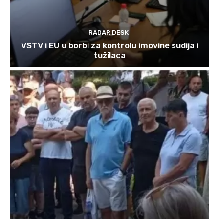
RADAR DESK
VSTV i EU u borbi za kontrolu imovine sudija i
tužilaca