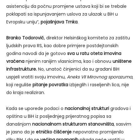
asistenciju da počnu promjene ustava koji bi se trebale
poklapati sa ispunjavanjem uslova za ulazak u BiH u
Evropsku uniju“,
pojašnjava Trnka
.
Branko Todorović
, direktor Helsinškog komiteta za zaštitu
ljudskih prava RS, kao dobre primjere postdejtonskih
godina navodi da je gotovo
sva u ratu oteta imovina
vraćena
njenim ranijim vlasnicima, kao i obnovu
uništene
infrastrukture.
No, unatoč činjenici da su građani BiH
uspjeli vratiti svoju imovinu,
Aneks VII Mirovnog sporazuma
,
koji reguliše
pitanje povratka
izbjeglih i raseljenih lica, nije
do kraja realiziran.
Kada se uporede podaci o
nacionalnoj strukturi
gradova i
opština u BiH iz posljednjeg prijeratnog popisa sa
današnjom
nacionalnom strukturom stanovništa
, sasvim
je jasno da je
etničko čišćenje
nepovratno promijenilo
sliku BiH. I da se
većina prognanih
nikada neće vratiti u