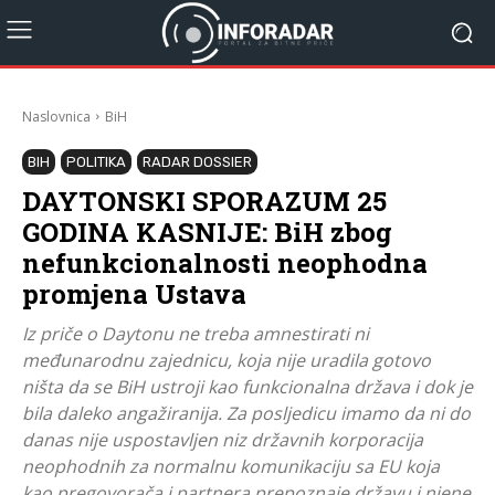
Naslovnica
BiH
BIH
POLITIKA
RADAR DOSSIER
DAYTONSKI SPORAZUM 25
GODINA KASNIJE: BiH zbog
nefunkcionalnosti neophodna
promjena Ustava
Iz priče o Daytonu ne treba amnestirati ni
međunarodnu zajednicu, koja nije uradila gotovo
ništa da se BiH ustroji kao funkcionalna država i dok je
bila daleko angažiranija. Za posljedicu imamo da ni do
danas nije uspostavljen niz državnih korporacija
neophodnih za normalnu komunikaciju sa EU koja
kao pregovorača i partnera prepoznaje državu i njene