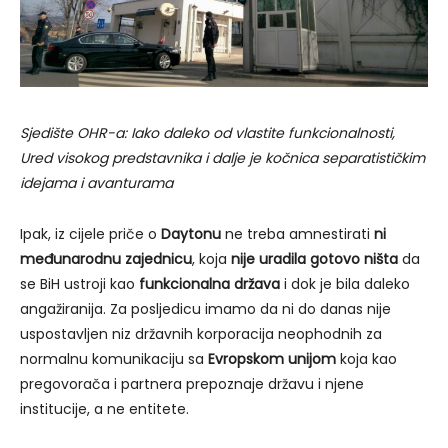
Sjedište OHR-a: Iako daleko od vlastite funkcionalnosti,
Ured visokog predstavnika i dalje je kočnica separatističkim
idejama i avanturama
Ipak, iz cijele priče o
Daytonu
ne treba amnestirati
ni
međunarodnu zajednicu
, koja
nije uradila gotovo ništa
da
se BiH ustroji kao
funkcionalna država
i dok je bila daleko
angažiranija. Za posljedicu imamo da ni do danas nije
uspostavljen niz državnih korporacija neophodnih za
normalnu komunikaciju sa
Evropskom unijom
koja kao
pregovorača i partnera prepoznaje državu i njene
institucije, a ne entitete.