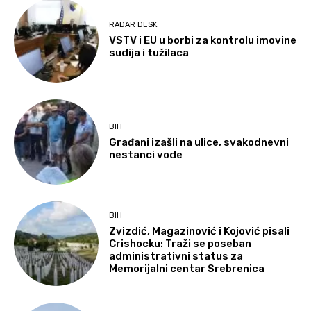
RADAR DESK
VSTV i EU u borbi za kontrolu imovine
sudija i tužilaca
BIH
Građani izašli na ulice, svakodnevni
nestanci vode
BIH
Zvizdić, Magazinović i Kojović pisali
Crishocku: Traži se poseban
administrativni status za
Memorijalni centar Srebrenica