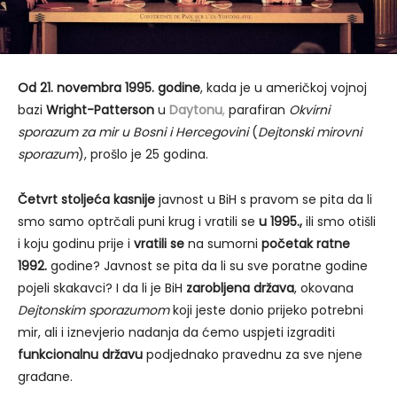
Od 21. novembra 1995. godine
, kada je u američkoj vojnoj
bazi
Wright-Patterson
u
Daytonu
,
parafiran
Okvirni
sporazum za mir u Bosni i Hercegovini
(
Dejtonski mirovni
sporazum
), prošlo je 25 godina.
Četvrt stoljeća kasnije
javnost u BiH s pravom se pita da li
smo samo optrčali puni krug i vratili se
u 1995.,
ili smo otišli
i koju godinu prije i
vratili se
na sumorni
početak ratne
1992.
godine? Javnost se pita da li su sve poratne godine
pojeli skakavci? I da li je BiH
zarobljena država
, okovana
Dejtonskim sporazumom
koji jeste donio prijeko potrebni
mir, ali i iznevjerio nadanja da ćemo uspjeti izgraditi
funkcionalnu državu
podjednako pravednu za sve njene
građane.