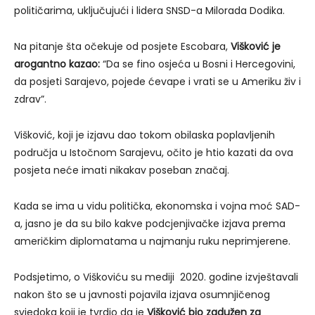
političarima, uključujući i lidera SNSD-a Milorada Dodika.
Na pitanje šta očekuje od posjete Escobara,
Višković je
arogantno kazao:
“Da se fino osjeća u Bosni i Hercegovini,
da posjeti Sarajevo, pojede ćevape i vrati se u Ameriku živ i
zdrav”.
Višković, koji je izjavu dao tokom obilaska poplavljenih
područja u Istočnom Sarajevu, očito je htio kazati da ova
posjeta neće imati nikakav poseban značaj.
Kada se ima u vidu politička, ekonomska i vojna moć SAD-
a, jasno je da su bilo kakve podcjenjivačke izjava prema
američkim diplomatama u najmanju ruku neprimjerene.
Podsjetimo, o Viškoviću su mediji 2020. godine izvještavali
nakon što se u javnosti pojavila izjava osumnjičenog
svjedoka koji je tvrdio da je
Višković bio zadužen za