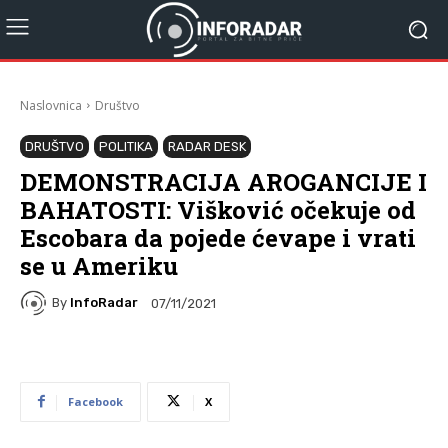
Naslovnica
Društvo
DRUŠTVO
POLITIKA
RADAR DESK
DEMONSTRACIJA AROGANCIJE I
BAHATOSTI: Višković očekuje od
Escobara da pojede ćevape i vrati
se u Ameriku
By
InfoRadar
07/11/2021
Facebook
X