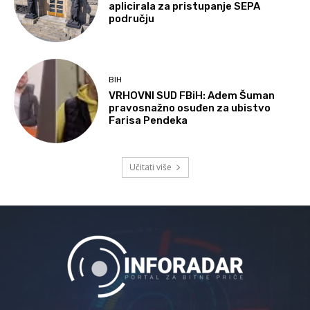
aplicirala za pristupanje SEPA
području
BIH
VRHOVNI SUD FBiH: Adem Šuman
pravosnažno osuđen za ubistvo
Farisa Pendeka
Učitati više