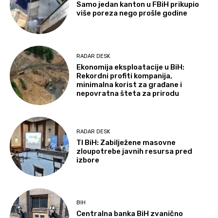
Samo jedan kanton u FBiH prikupio
više poreza nego prošle godine
RADAR DESK
Ekonomija eksploatacije u BiH:
Rekordni profiti kompanija,
minimalna korist za građane i
nepovratna šteta za prirodu
RADAR DESK
TI BiH: Zabilježene masovne
zloupotrebe javnih resursa pred
izbore
BIH
Centralna banka BiH zvanično