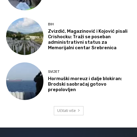
BIH
Zvizdić, Magazinović i Kojović pisali
Crishocku: Traži se poseban
administrativni status za
Memorijalni centar Srebrenica
SVIJET
Hormuški moreuz i dalje blokiran:
Brodski saobraćaj gotovo
prepolovljen
Učitati više