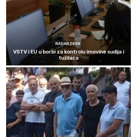
RADAR DESK
VSTV i EU u borbi za kontrolu imovine sudija i
tužilaca