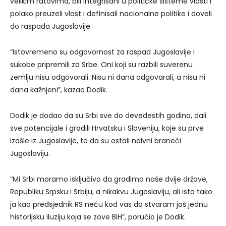
velikim ratovima, bili integrisani u političke sisteme vlasti i
polako preuzeli vlast i definisali nacionalne politike i doveli
do raspada Jugoslavije.
“Istovremeno su odgovornost za raspad Jugoslavije i
sukobe pripremili za Srbe. Oni koji su razbili suverenu
zemlju nisu odgovorali. Nisu ni dana odgovarali, a nisu ni
dana kažnjeni”, kazao Dodik.
Dodik je dodao da su Srbi sve do devedestih godina, dali
sve potencijale i gradili Hrvatsku i Sloveniju, koje su prve
izašle iz Jugoslavije, te da su ostali naivni braneći
Jugoslaviju.
“Mi Srbi moramo isključivo da gradimo naše dvije države,
Republiku Srpsku i Srbiju, a nikakvu Jugoslaviju, ali isto tako
ja kao predsjednik RS neću kod vas da stvaram još jednu
historijsku iluziju koja se zove BiH”, poručio je Dodik.