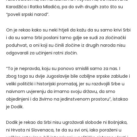
Karadžića i Ratka Mladića, pa do svih drugih zato što su
“poveli srpski narod”.
On je rekao kako su neki htjeli da kažu da su samo krivi Srbi
i da su samo Srbi poslani tamo gdje se sudi za zločinački
poduhvat, a oni koji su činili zločine iz drugih naroda nisu
odgovarali za učinjeni ratni zločin.
“To je nepravda, koju su ponovo smislili samo za nas. I
zbog toga su dvije Jugoslavije bile ozbiljne srpske zablude i
veliki politički i historijski promašaj, jer su razdvojili Srbe u
naivnom uvjerenju da imamo svoju državu, da smo
objedinjeni i da živimo na jedinstvenom prostoru”, istakao
je Dodik.
Dodik je rekao da Srbi nisu ugrožavali slobode ni Bošnjaka,
ni Hrvata ni Slovenaca, te da su svi oni, iako poraženi u