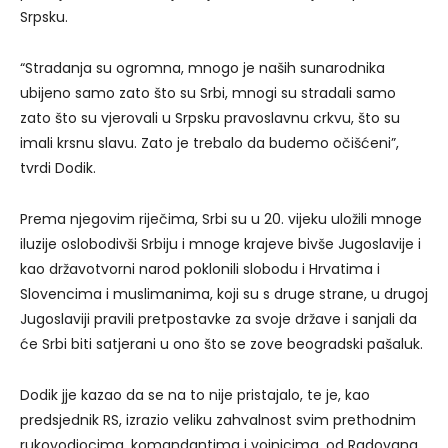
Srpsku.
“Stradanja su ogromna, mnogo je naših sunarodnika
ubijeno samo zato što su Srbi, mnogi su stradali samo
zato što su vjerovali u Srpsku pravoslavnu crkvu, što su
imali krsnu slavu. Zato je trebalo da budemo očišćeni”,
tvrdi Dodik.
Prema njegovim riječima, Srbi su u 20. vijeku uložili mnoge
iluzije oslobodivši Srbiju i mnoge krajeve bivše Jugoslavije i
kao državotvorni narod poklonili slobodu i Hrvatima i
Slovencima i muslimanima, koji su s druge strane, u drugoj
Jugoslaviji pravili pretpostavke za svoje države i sanjali da
će Srbi biti satjerani u ono što se zove beogradski pašaluk.
Dodik jje kazao da se na to nije pristajalo, te je, kao
predsjednik RS, izrazio veliku zahvalnost svim prethodnim
rukovodiocima, komandantima i vojnicima, od Radovana