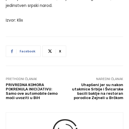
jedinstven srpski narod.
Izvor: Klix
Facebook
X
PRETHODNI ČLANAK
NAREDNI ČLANAK
PRIVREDNA KOMORA
Uhapšeni jer su nakon
POKRENULA INICIJATIVU:
utakmice Srbije i Švicarske
Samo ove automobile ćemo
bacili baklje na restoran
moći uvoziti u BiH
porodice Zejneli u Brčkom