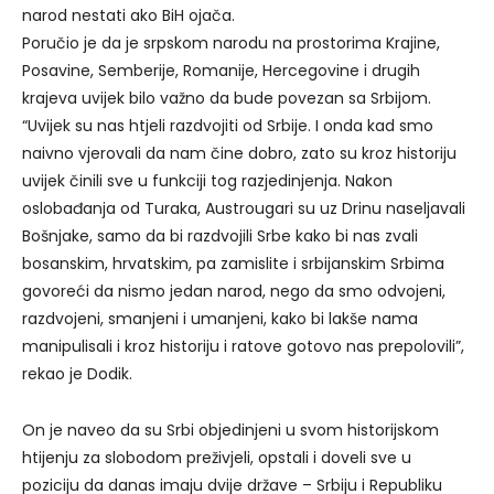
narod nestati ako BiH ojača.
Poručio je da je srpskom narodu na prostorima Krajine,
Posavine, Semberije, Romanije, Hercegovine i drugih
krajeva uvijek bilo važno da bude povezan sa Srbijom.
“Uvijek su nas htjeli razdvojiti od Srbije. I onda kad smo
naivno vjerovali da nam čine dobro, zato su kroz historiju
uvijek činili sve u funkciji tog razjedinjenja. Nakon
oslobađanja od Turaka, Austrougari su uz Drinu naseljavali
Bošnjake, samo da bi razdvojili Srbe kako bi nas zvali
bosanskim, hrvatskim, pa zamislite i srbijanskim Srbima
govoreći da nismo jedan narod, nego da smo odvojeni,
razdvojeni, smanjeni i umanjeni, kako bi lakše nama
manipulisali i kroz historiju i ratove gotovo nas prepolovili”,
rekao je Dodik.
On je naveo da su Srbi objedinjeni u svom historijskom
htijenju za slobodom preživjeli, opstali i doveli sve u
poziciju da danas imaju dvije države – Srbiju i Republiku