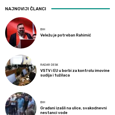
NAJNOVIJI ČLANCI
BIH
Veležu je potreban Rahimić
RADAR DESK
VSTV i EU u borbi za kontrolu imovine
sudija i tužilaca
BIH
Građani izašli na ulice, svakodnevni
nestanci vode