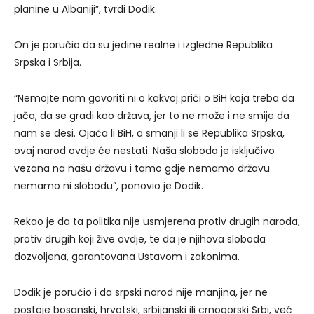
planine u Albaniji”, tvrdi Dodik.
On je poručio da su jedine realne i izgledne Republika
Srpska i Srbija.
“Nemojte nam govoriti ni o kakvoj priči o BiH koja treba da
jača, da se gradi kao država, jer to ne može i ne smije da
nam se desi. Ojača li BiH, a smanji li se Republika Srpska,
ovaj narod ovdje će nestati. Naša sloboda je isključivo
vezana na našu državu i tamo gdje nemamo državu
nemamo ni slobodu”, ponovio je Dodik.
Rekao je da ta politika nije usmjerena protiv drugih naroda,
protiv drugih koji žive ovdje, te da je njihova sloboda
dozvoljena, garantovana Ustavom i zakonima.
Dodik je poručio i da srpski narod nije manjina, jer ne
postoje bosanski, hrvatski, srbijanski ili crnogorski Srbi, već