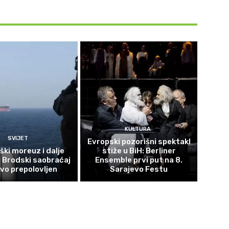
KULTURA
SVIJET
Evropski pozorišni spektakl
ki moreuz i dalje
stiže u BiH: Berliner
: Brodski saobraćaj
Ensemble prvi put na 8.
vo prepolovljen
Sarajevo Festu