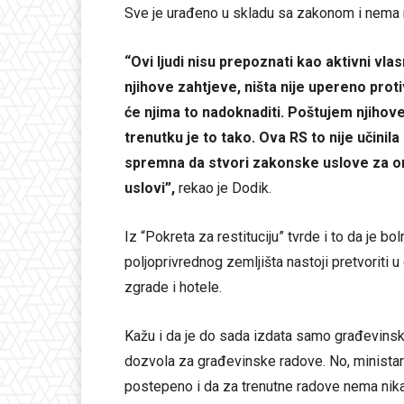
Sve je urađeno u skladu sa zakonom i nema ni
“Ovi ljudi nisu prepoznati kao aktivni v
njihove zahtjeve, ništa nije upereno protiv
će njima to nadoknaditi. Poštujem njihove
trenutku je to tako. Ova RS to nije učinila
spremna da stvori zakonske uslove za on
uslovi”,
rekao je Dodik.
Iz “Pokreta za restituciju” tvrde i to da je b
poljoprivrednog zemljišta nastoji pretvoriti u
zgrade i hotele.
Kažu i da je do sada izdata samo građevinsk
dozvola za građevinske radove. No, ministar
postepeno i da za trenutne radove nema nik