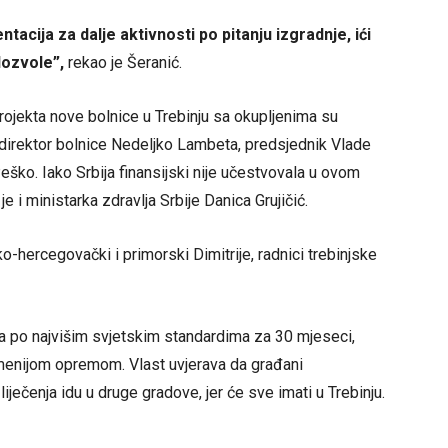
cija za dalje aktivnosti po pitanju izgradnje, ići
dozvole”,
rekao je Šeranić.
projekta nove bolnice u Trebinju sa okupljenima su
, direktor bolnice Nedeljko Lambeta, predsjednik Vlade
ko. Iako Srbija finansijski nije učestvovala u ovom
e i ministarka zdravlja Srbije Danica Grujičić.
-hercegovački i primorski Dimitrije, radnici trebinjske
a po najvišim svjetskim standardima za 30 mjeseci,
emenijom opremom. Vlast uvjerava da građani
iječenja idu u druge gradove, jer će sve imati u Trebinju.