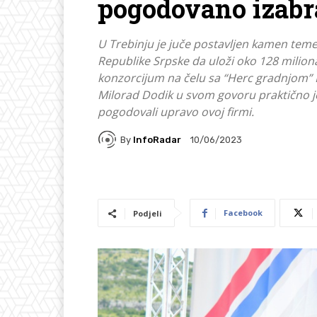
pogodovano izabr
U Trebinju je juče postavljen kamen temel
Republike Srpske da uloži oko 128 miliona
konzorcijum na čelu sa “Herc gradnjom” B
Milorad Dodik u svom govoru praktično j
pogodovali upravo ovoj firmi.
By
InfoRadar
10/06/2023
Facebook
Podjeli