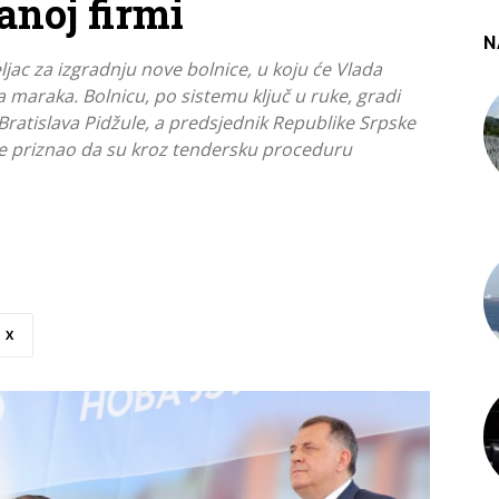
anoj firmi
N
jac za izgradnju nove bolnice, u koju će Vlada
 maraka. Bolnicu, po sistemu ključ u ruke, gradi
ratislava Pidžule, a predsjednik Republike Srpske
e priznao da su kroz tendersku proceduru
X