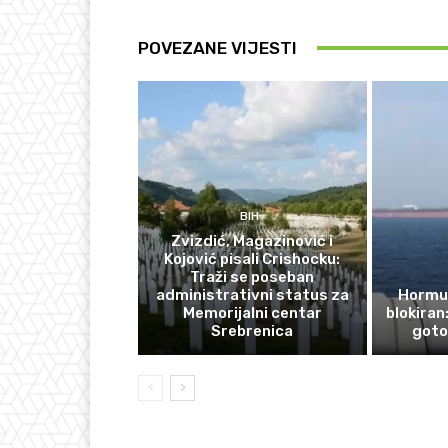
POVEZANE VIJESTI
BIH
Zvizdić, Magazinović i
Kojović pisali Crishocku:
Traži se poseban
administrativni status za
Hormuš
Memorijalni centar
blokiran
Srebrenica
goto