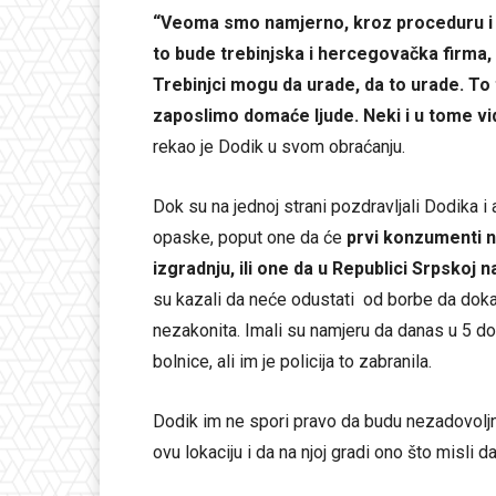
“Veoma smo namjerno, kroz proceduru i t
to bude trebinjska i hercegovačka firma, 
Trebinjci mogu da urade, da to urade. To 
zaposlimo domaće ljude. Neki i u tome vi
rekao je Dodik u svom obraćanju.
Dok su na jednoj strani pozdravljali Dodika 
opaske, poput one da će
prvi konzumenti no
izgradnju, ili one da u Republici Srpskoj n
su kazali da neće odustati od borbe da dokaž
nezakonita. Imali su namjeru da danas u 5 do
bolnice, ali im je policija to zabranila.
Dodik im ne spori pravo da budu nezadovolj
ovu lokaciju i da na njoj gradi ono što misli d