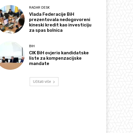
RADAR DESK
Vlada Federacije BiH
prezentovala nedogovoreni
kineski kredit kao investiciju
za spas bolnica
BIH
CIK BiH ovjerio kandidatske
liste za kompenzacijske
mandate
Učitati više