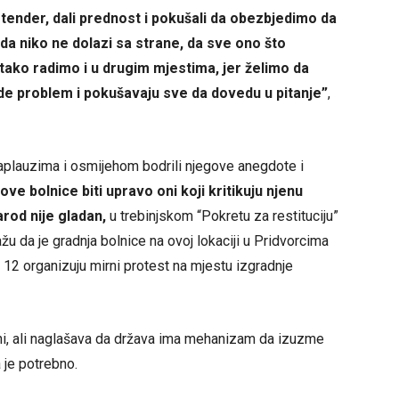
ender, dali prednost i pokušali da obezbjedimo da
da niko ne dolazi sa strane, da sve ono što
tako radimo i u drugim mjestima, jer želimo da
de problem i pokušavaju sve da dovedu u pitanje”
,
i aplauzima i osmijehom bodrili njegove anegdote i
ve bolnice biti upravo oni koji kritikuju njenu
arod nije gladan,
u trebinjskom “Pokretu za restituciju”
u da je gradnja bolnice na ovoj lokaciji u Pridvorcima
 12 organizuju mirni protest na mjestu izgradnje
ni, ali naglašava da država ima mehanizam da izuzme
a je potrebno.