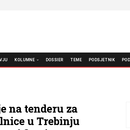
VJU
KOLUMNE
DOSSIER
TEME
PODSJETNIK
POD
je na tenderu za
lnice u Trebinju