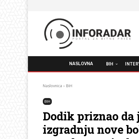
NASLOVNA
BIH
INTER
Naslovnica
BiH
BIH
Dodik priznao da 
izgradnju nove bo