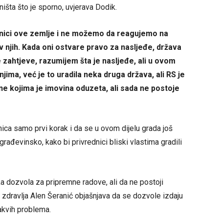
šta što je sporno, uvjerava Dodik.
lasnici ove zemlje i ne možemo da reagujemo na
 njih.
Kada oni ostvare pravo za nasljeđe, država
 zahtjeve, razumijem šta je nasljeđe, ali u ovom
 njima, već je to uradila neka druga država, ali RS je
e kojima je imovina oduzeta, ali sada ne postoje
olnica samo prvi korak i da se u ovom dijelu grada još
 građevinsko, kako bi privrednici bliski vlastima gradili
a dozvola za pripremne radove, ali da ne postoji
 zdravlja Alen Šeranić objašnjava da se dozvole izdaju
akvih problema.