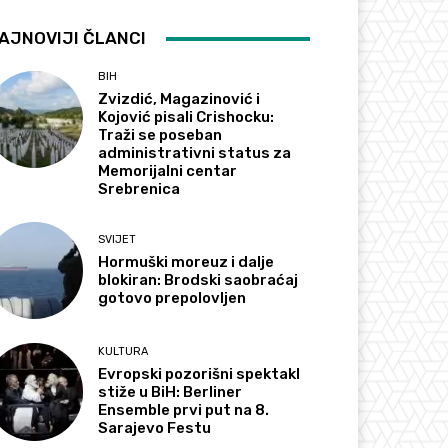
AJNOVIJI ČLANCI
BIH
Zvizdić, Magazinović i
Kojović pisali Crishocku:
Traži se poseban
administrativni status za
Memorijalni centar
Srebrenica
SVIJET
Hormuški moreuz i dalje
blokiran: Brodski saobraćaj
gotovo prepolovljen
KULTURA
Evropski pozorišni spektakl
stiže u BiH: Berliner
Ensemble prvi put na 8.
Sarajevo Festu