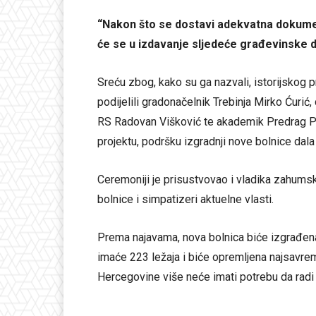
“Nakon što se dostavi adekvatna dokumenta
će se u izdavanje sljedeće građevinske 
Sreću zbog, kako su ga nazvali, istorijskog 
podijelili gradonačelnik Trebinja Mirko Ćurić
RS Radovan Višković te akademik Predrag Peš
projektu, podršku izgradnji nove bolnice dala j
Ceremoniji je prisustvovao i vladika zahumsko
bolnice i simpatizeri aktuelne vlasti.
Prema najavama, nova bolnica biće izgrađen
imaće 223 ležaja i biće opremljena najsavr
Hercegovine više neće imati potrebu da radi l