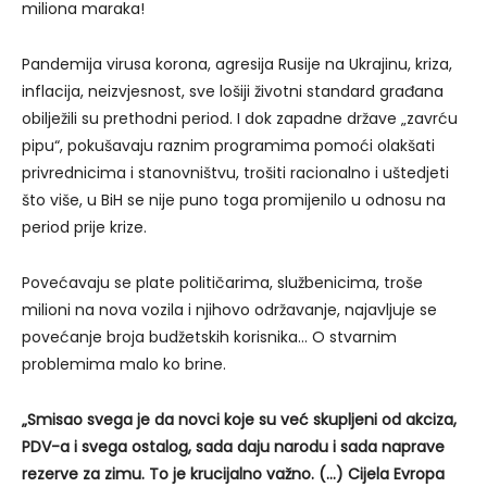
miliona maraka!
Pandemija virusa korona, agresija Rusije na Ukrajinu, kriza,
inflacija, neizvjesnost, sve lošiji životni standard građana
obilježili su prethodni period. I dok zapadne države „zavrću
pipu“, pokušavaju raznim programima pomoći olakšati
privrednicima i stanovništvu, trošiti racionalno i uštedjeti
što više, u BiH se nije puno toga promijenilo u odnosu na
period prije krize.
Povećavaju se plate političarima, službenicima, troše
milioni na nova vozila i njihovo održavanje, najavljuje se
povećanje broja budžetskih korisnika… O stvarnim
problemima malo ko brine.
„Smisao svega je da novci koje su već skupljeni od akciza,
PDV-a i svega ostalog, sada daju narodu i sada naprave
rezerve za zimu. To je krucijalno važno. (…) Cijela Evropa