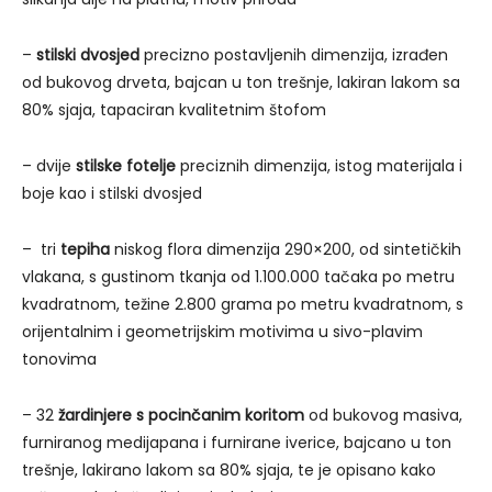
–
stilski dvosjed
precizno postavljenih dimenzija, izrađen
od bukovog drveta, bajcan u ton trešnje, lakiran lakom sa
80% sjaja, tapaciran kvalitetnim štofom
– dvije
stilske fotelje
preciznih dimenzija, istog materijala i
boje kao i stilski dvosjed
– tri
tepiha
niskog flora dimenzija 290×200, od sintetičkih
vlakana, s gustinom tkanja od 1.100.000 tačaka po metru
kvadratnom, težine 2.800 grama po metru kvadratnom, s
orijentalnim i geometrijskim motivima u sivo-plavim
tonovima
– 32
žardinjere s pocinčanim koritom
od bukovog masiva,
furniranog medijapana i furnirane iverice, bajcano u ton
trešnje, lakirano lakom sa 80% sjaja, te je opisano kako