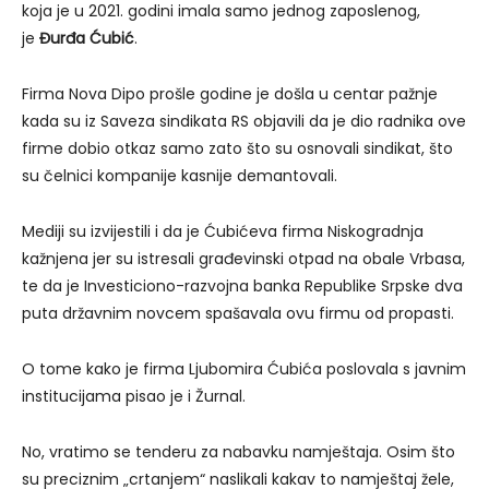
koja je u 2021. godini imala samo jednog zaposlenog,
je
Đurđa Ćubić
.
Firma Nova Dipo prošle godine je došla u centar pažnje
kada su iz Saveza sindikata RS objavili da je dio radnika ove
firme dobio otkaz samo zato što su osnovali sindikat, što
su čelnici kompanije kasnije demantovali.
Mediji su izvijestili i da je Ćubićeva firma Niskogradnja
kažnjena jer su istresali građevinski otpad na obale Vrbasa,
te da je Investiciono-razvojna banka Republike Srpske dva
puta državnim novcem spašavala ovu firmu od propasti.
O tome kako je firma Ljubomira Ćubića poslovala s javnim
institucijama pisao je i Žurnal.
No, vratimo se tenderu za nabavku namještaja. Osim što
su preciznim „crtanjem“ naslikali kakav to namještaj žele,