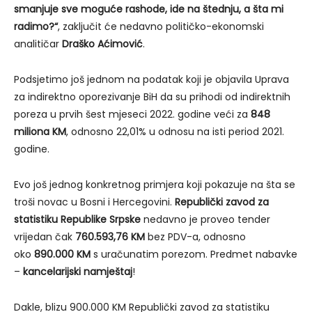
smanjuje sve moguće rashode, ide na štednju, a šta mi
radimo?“
, zaključit će nedavno političko-ekonomski
analitičar
Draško Aćimović
.
Podsjetimo još jednom na podatak koji je objavila Uprava
za indirektno oporezivanje BiH da su prihodi od indirektnih
poreza u prvih šest mjeseci 2022. godine veći za
848
miliona KM
, odnosno 22,01% u odnosu na isti period 2021.
godine.
Evo još jednog konkretnog primjera koji pokazuje na šta se
troši novac u Bosni i Hercegovini.
Republički zavod za
statistiku Republike Srpske
nedavno je proveo tender
vrijedan čak
760.593,76 KM
bez PDV-a, odnosno
oko
890.000 KM
s uračunatim porezom. Predmet nabavke
–
kancelarijski namještaj
!
Dakle, blizu 900.000 KM Republički zavod za statistiku