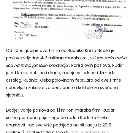
Od 2018. godine ova firma od Rudnika Kreka dobila je
poslove vrijedne
4,7 miliona
maraka za „
usluge rada trećih
lica na izradi jamskih prostorija
“. Pored ovih poslova, Rudar
je od Kreke dobijao i druge, manje vrijednosti. Između
ostalog, Rudnici Kreka polovinom februara od ove firme
nabavljaju zakuske za penzionere i koktele za svečanu
sjednicu.
Dodjeljivanje poslova od 1,1 milion maraka firmi Rudar
samo par dana prije nego će rudari Rudnika Kreka
obustaviti rad sve više podsjeća na situaciju iz 2016.
godine. Žurnal je tada pisao da ova
privatna firma