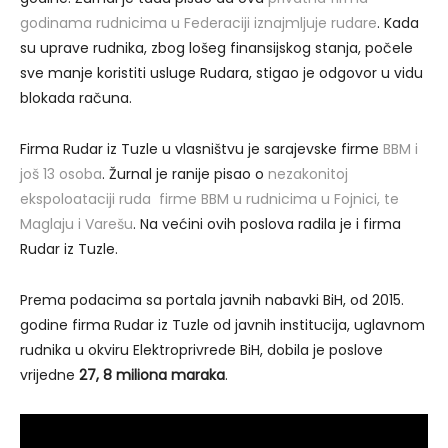
godinama rudnicima u Federaciji iznajmljuje rudare
. Kada
su uprave rudnika, zbog lošeg finansijskog stanja, počele
sve manje koristiti usluge Rudara, stigao je odgovor u vidu
blokada računa.
Firma Rudar iz Tuzle u vlasništvu je sarajevske firme
BBM i
još 13 osoba
. Žurnal je ranije pisao o
nezakonitoj
ekspoloataciji ruda firme BBM u rudnicima u Fojnici, te
Maglaju i Varešu
. Na većini ovih poslova radila je i firma
Rudar iz Tuzle.
Prema podacima sa portala javnih nabavki BiH, od 2015.
godine firma Rudar iz Tuzle od javnih institucija, uglavnom
rudnika u okviru Elektroprivrede BiH, dobila je poslove
vrijedne
27, 8 miliona maraka
.