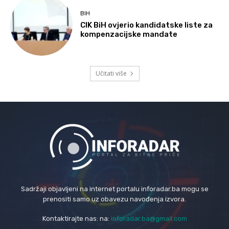
BIH
CIK BiH ovjerio kandidatske liste za
kompenzacijske mandate
Učitati više
Sadržaji objavljeni na internet portalu inforadar.ba mogu se
prenositi samo uz obavezu navođenja izvora.
Kontaktirajte nas: na:
inforadar.ba@gmail.com